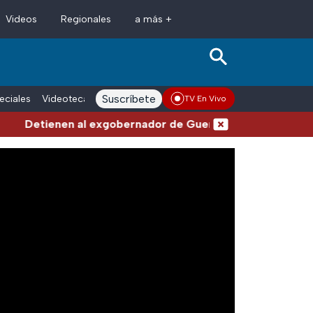
Videos
Regionales
a más +
Suscríbete
eciales
Videoteca
Conductores
Voces adn Noticias
Enlace La
TV En Vivo
Detienen al exgobernador de Guerrero, Ángel Aguirre, 