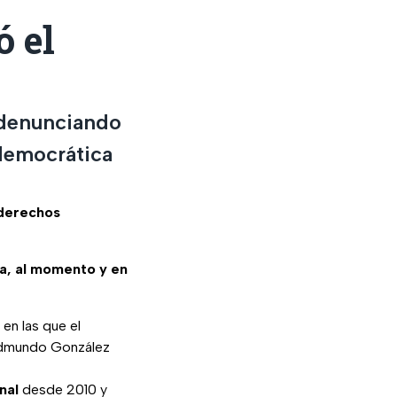
 el
 denunciando
 democrática
 derechos
sa, al momento y en
en las que el
 Edmundo González
nal
desde 2010 y