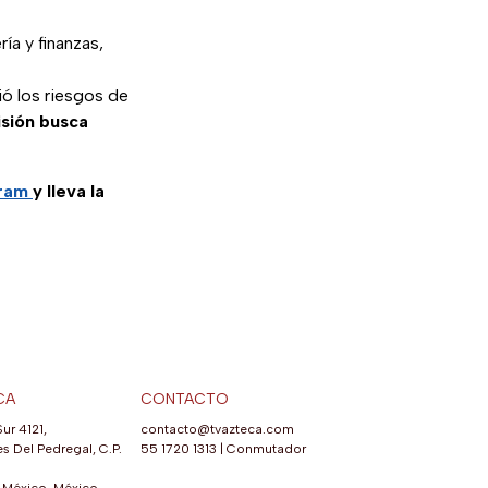
ría y finanzas,
ió los riesgos de
isión busca
gram
y lleva la
CA
CONTACTO
Sur 4121,
contacto@tvazteca.com
s Del Pedregal, C.P.
55 1720 1313
|
Conmutador
México, México.