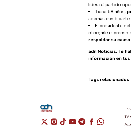
lidera el partido op
Tiene 58 años,
p
además cursó parte
El presidente de
otorgarle el premio
respaldar su caus
adn Noticias. Te h
información en tus
Tags relacionados
En 
TV 
Cuenta de X / Twitter (se abre en una n
Cuenta de Instagram (se abre en u
Cuenta de TikTok (se abre en 
Cuenta de YouTube (se ab
Cuenta de Telegram (
Cuenta de Facebo
Cuenta de Wh
Azt