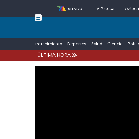
en vivo
TV Azteca
Aztec
Skip to main content
Tiempo Libre
Entretenimiento
Deportes
Salud
Ciencia
Polít
ÚLTIMA HORA