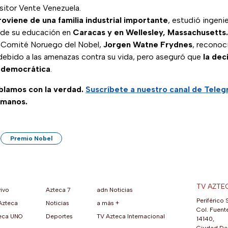
ositor Vente Venezuela.
roviene de una familia industrial importante
, estudió ingenie
 de su educación en
Caracas y en Wellesley, Massachusetts.
l Comité Noruego del Nobel,
Jorgen Watne Frydnes
, reconoc
 debido a las amenazas contra su vida, pero aseguró que
la dec
a democrática
.
ablamos con la verdad.
Suscríbete a nuestro canal de Tele
 manos.
Premio Nobel
TV AZTE
vivo
Azteca 7
adn Noticias
Periférico 
Azteca
Noticias
a más +
ueva pestaña)
na nueva pestaña)
una nueva pestaña)
re en una nueva pestaña)
se abre en una nueva pestaña)
ok (se abre en una nueva pestaña)
atsApp (se abre en una nueva pestaña)
Col. Fuente
eca UNO
Deportes
TV Azteca Internacional
14140,
Ciudad De 