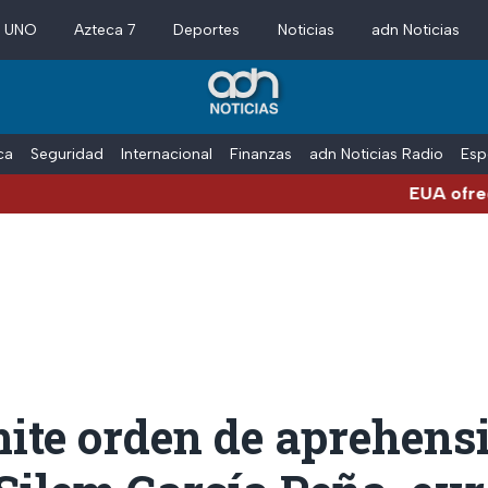
a UNO
Azteca 7
Deportes
Noticias
adn Noticias
ica
Seguridad
Internacional
Finanzas
adn Noticias Radio
Esp
EUA ofrece más de 100 m
ite orden de aprehens