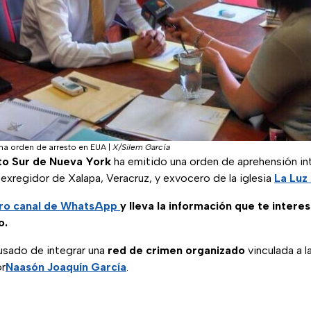
una orden de arresto en EUA
|
X/Silem García
ito Sur de Nueva York
ha emitido una orden de aprehensión in
, exregidor de Xalapa, Veracruz, y exvocero de la iglesia
La Luz
ro canal de WhatsApp
y lleva la información que te intere
o.
usado de integrar una
red de crimen organizado
vinculada a 
or
Naasón Joaquín García
.