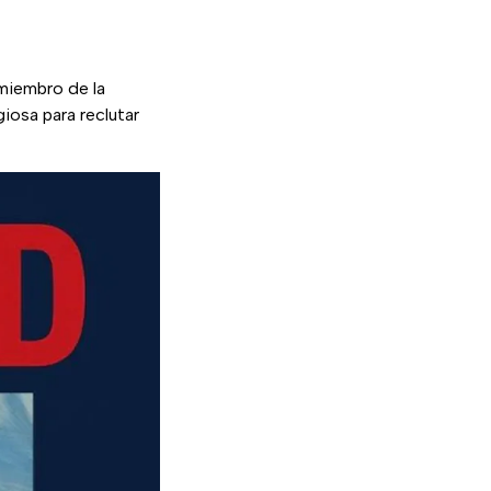
e en nueva pestaña)
iembro de la
iosa para reclutar