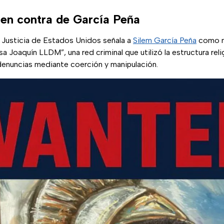
en contra de García Peña
(se abr
Justicia de Estados Unidos señala a
Silem García Peña
como m
Joaquín LLDM”, una red criminal que utilizó la estructura relig
 denuncias mediante coerción y manipulación.