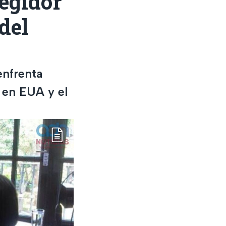
regidor
del
enfrenta
 en EUA y el