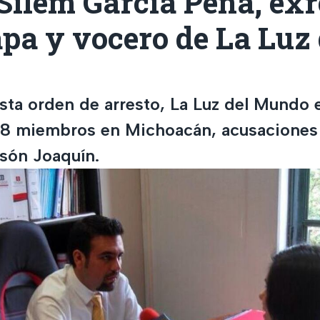
Silem García Peña, ex
pa y vocero de La Luz 
ta orden de arresto, La Luz del Mundo 
38 miembros en Michoacán, acusaciones
asón Joaquín.