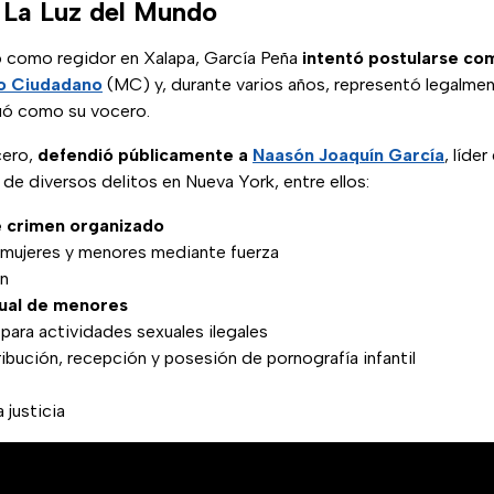
 La Luz del Mundo
 como regidor en Xalapa, García Peña
intentó postularse co
o Ciudadano
(MC) y, durante varios años, representó legalmen
uó como su vocero.
cero,
defendió públicamente a
Naasón Joaquín García
, líder
e diversos delitos en Nueva York, entre ellos:
e crimen organizado
e mujeres y menores mediante fuerza
ón
xual de menores
e para actividades sexuales ilegales
ibución, recepción y posesión de pornografía infantil
 justicia