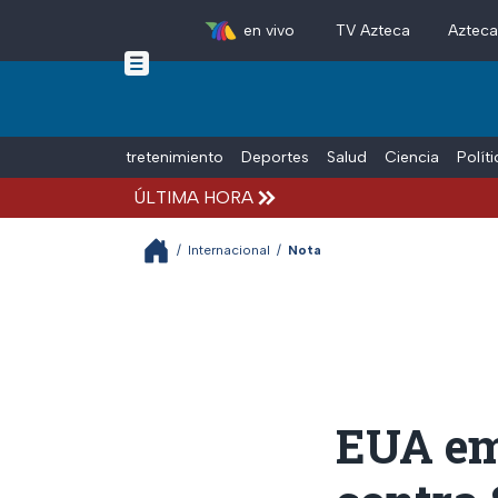
en vivo
TV Azteca
Aztec
Skip to main content
Tiempo Libre
Entretenimiento
Deportes
Salud
Ciencia
Polít
ÚLTIMA HORA
/
Internacional
/
Nota
EUA em