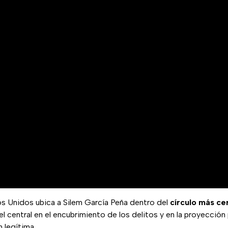
os Unidos ubica a Silem García Peña dentro del
círculo más c
el central en el encubrimiento de los delitos y en la proyección p
 legítima.