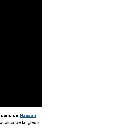
ercano de
Naasón
ública de la iglesia