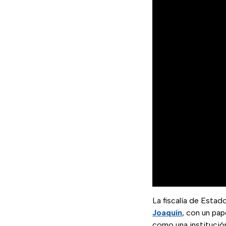
La fiscalía de Estad
Joaquín
, con un pap
como una institución