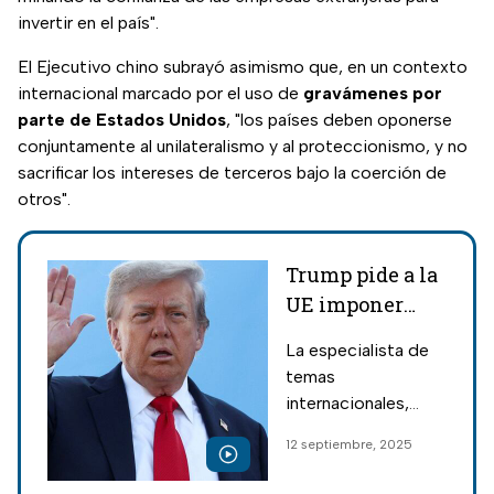
invertir en el país".
El Ejecutivo chino subrayó asimismo que, en un contexto
internacional marcado por el uso de
gravámenes por
parte de Estados Unidos
, "los países deben oponerse
conjuntamente al unilateralismo y al proteccionismo, y no
sacrificar los intereses de terceros bajo la coerción de
otros".
Trump pide a la
UE imponer
aranceles a
La especialista de
China e India
temas
internacionales,
Ángeles Aguilar,
12 septiembre, 2025
explicó las
consecuencias que