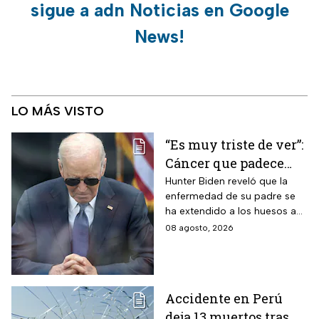
sigue a adn Noticias en Google
News!
LO MÁS VISTO
“Es muy triste de ver”:
Cáncer que padece
Joe Biden se propaga
Hunter Biden reveló que la
enfermedad de su padre se
y causa metástasis
ha extendido a los huesos a
pesar del tratamiento.
08 agosto, 2026
Accidente en Perú
deja 13 muertos tras