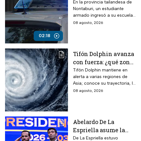
escuela de Tailandia
En la provincia tailandesa de
Nontaburi, un estudiante
armado ingresó a su escuela
y abrió fuego contra
08 agosto, 2026
compañeros y personal
docente.
02:18
Tifón Dolphin avanza
con fuerza: ¿qué zonas
están en alerta?
Tifón Dolphin mantiene en
alerta a varias regiones de
Asia; conoce su trayectoria, la
fuerza de sus vientos y qué se
08 agosto, 2026
espera durante las próximas
horas.
Abelardo De La
Espriella asume la
presidencia de
De La Espriella estuvo