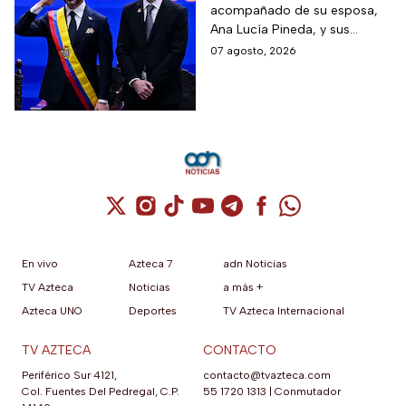
acompañado de su esposa,
Colombia; así fue su
Ana Lucía Pineda, y sus
atípica investidura en
cuatro hijos, además de los
07 agosto, 2026
Cali
más de mil invitados
nacionales e internacionales.
Cuenta de X / Twitter (se abre en una nuev
Cuenta de Instagram (se abre en una n
Cuenta de TikTok (se abre en una
Cuenta de YouTube (se abre 
Cuenta de Telegram (se a
Cuenta de Facebook 
Cuenta de Whats
En vivo
Azteca 7
adn Noticias
TV Azteca
Noticias
a más +
Azteca UNO
Deportes
TV Azteca Internacional
TV AZTECA
CONTACTO
Periférico Sur 4121,
contacto@tvazteca.com
Col. Fuentes Del Pedregal, C.P.
55 1720 1313
|
Conmutador