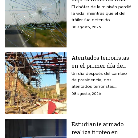
choque entre una
El chófer de la miniván perdió
la vida; mientras que el del
miniván y un tráiler
tráiler fue detenido
08 agosto, 2026
Atentados terroristas
en el primer día de
presidencia de
Un día después del cambio
de presidencia, dos
Abelardo De la
atentados terroristas
Espriella en Colombia
ocurrieron en Colombia
08 agosto, 2026
Estudiante armado
realiza tiroteo en