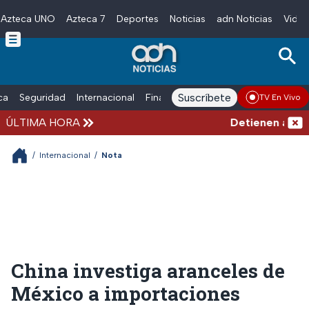
Azteca UNO
Azteca 7
Deportes
Noticias
adn Noticias
Video
Skip to main content
Suscríbete
ica
Seguridad
Internacional
Finanzas
adn Noticias Radio
Esp
TV En Vivo
ÚLTIMA HORA
Detienen al hombr
/
Internacional
/
Nota
China investiga aranceles de
México a importaciones