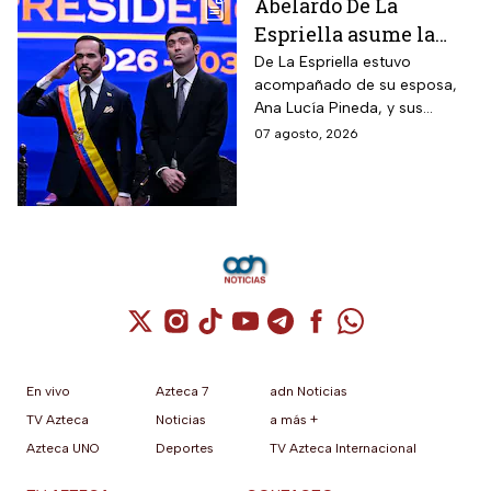
Abelardo De La
Espriella asume la
presidencia de
De La Espriella estuvo
acompañado de su esposa,
Colombia; así fue su
Ana Lucía Pineda, y sus
atípica investidura en
cuatro hijos, además de los
07 agosto, 2026
Cali
más de mil invitados
nacionales e internacionales.
Cuenta de X / Twitter (se abre en una nuev
Cuenta de Instagram (se abre en una n
Cuenta de TikTok (se abre en una
Cuenta de YouTube (se abre 
Cuenta de Telegram (se a
Cuenta de Facebook 
Cuenta de Whats
En vivo
Azteca 7
adn Noticias
TV Azteca
Noticias
a más +
Azteca UNO
Deportes
TV Azteca Internacional