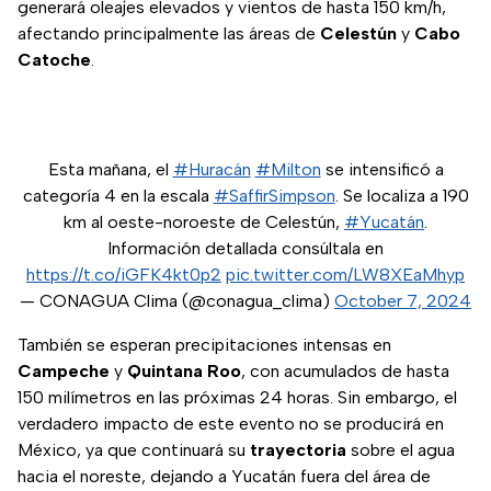
generará oleajes elevados y vientos de hasta 150 km/h,
afectando principalmente las áreas de
Celestún
y
Cabo
Catoche
.
Esta mañana, el
#Huracán
#Milton
se intensificó a
categoría 4 en la escala
#SaffirSimpson
. Se localiza a 190
km al oeste-noroeste de Celestún,
#Yucatán
.
Información detallada consúltala en
https://t.co/iGFK4kt0p2
pic.twitter.com/LW8XEaMhyp
— CONAGUA Clima (@conagua_clima)
October 7, 2024
También se esperan precipitaciones intensas en
Campeche
y
Quintana Roo
, con acumulados de hasta
150 milímetros en las próximas 24 horas. Sin embargo, el
verdadero impacto de este evento no se producirá en
México, ya que continuará su
trayectoria
sobre el agua
hacia el noreste, dejando a Yucatán fuera del área de