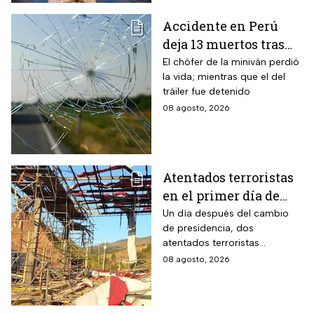
Accidente en Perú
deja 13 muertos tras
choque entre una
El chófer de la miniván perdió
la vida; mientras que el del
miniván y un tráiler
tráiler fue detenido
08 agosto, 2026
Atentados terroristas
en el primer día de
presidencia de
Un día después del cambio
de presidencia, dos
Abelardo De la
atentados terroristas
Espriella en Colombia
ocurrieron en Colombia
08 agosto, 2026