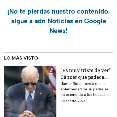
¡No te pierdas nuestro contenido,
sigue a adn Noticias en Google
News!
LO MÁS VISTO
“Es muy triste de ver”:
Cáncer que padece
Joe Biden se propaga
Hunter Biden reveló que la
enfermedad de su padre se
y causa metástasis
ha extendido a los huesos a
pesar del tratamiento.
08 agosto, 2026