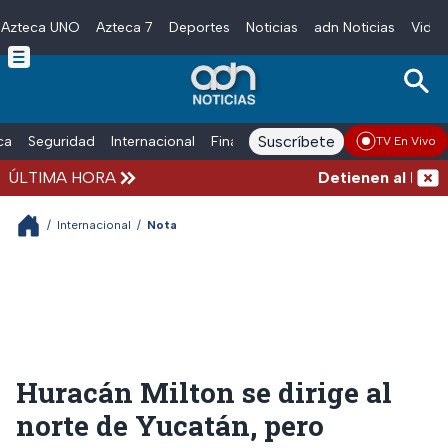
Azteca UNO
Azteca 7
Deportes
Noticias
adn Noticias
Video
Skip to main content
Suscríbete
ica
Seguridad
Internacional
Finanzas
adn Noticias Radio
Esp
TV En Vivo
ÚLTIMA HORA
Detienen al hombre 
/
Internacional
/
Nota
Huracán Milton se dirige al
norte de Yucatán, pero