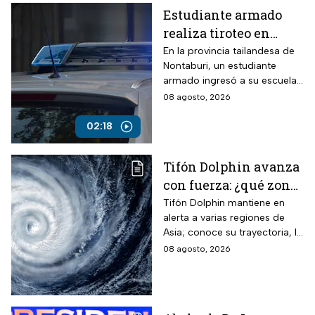
Estudiante armado
realiza tiroteo en
escuela de Tailandia
En la provincia tailandesa de
Nontaburi, un estudiante
armado ingresó a su escuela
y abrió fuego contra
08 agosto, 2026
compañeros y personal
docente.
02:18
Tifón Dolphin avanza
con fuerza: ¿qué zonas
están en alerta?
Tifón Dolphin mantiene en
alerta a varias regiones de
Asia; conoce su trayectoria, la
fuerza de sus vientos y qué se
08 agosto, 2026
espera durante las próximas
horas.