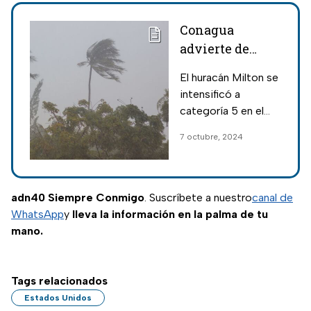
Conagua
advierte de
impacto del
El huracán Milton se
huracán Milton
intensificó a
como categoría
categoría 5 en el
5; aquí su
Golfo de México y
7 octubre, 2024
trayectoria
Conagua advierte
de impacto como
ciclón "devastador";
sigue su trayectoria
adn40 Siempre Conmigo
. Suscríbete a nuestro
canal de
en vivo.
WhatsApp
y
lleva la información en la palma de tu
mano.
Tags relacionados
Estados Unidos