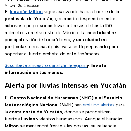
El Golfo de México una vez más en el ojo de la tormenta con el huracán
Milton
|
Getty Images
El
huracán Milton
sigue avanzando hacia el norte de la
península de Yucatán
, generando desprendimientos
nubosos que provocan lluvias intensas de hasta 150
milímetros en el sureste de México. La incertidumbre
principal es dónde tocará tierra, y
una ciudad en
particular
, cercana al país, ya se está preparando para
soportar el fuerte embate de este fenómeno.
Suscríbete a nuestro canal de Telegram
y lleva la
información en tus manos.
Alerta por lluvias intensas en Yucatán
El
Centro Nacional de Huracanes (NHC) y el Servicio
Meteorológico Nacional
(SMN) han
emitido alertas
para
la
costa norte de Yucatán
, donde se pronostican
fuertes
lluvias
y vientos huracanados. Aunque el huracán
Milton
se mantendrá frente a las costas, su influencia