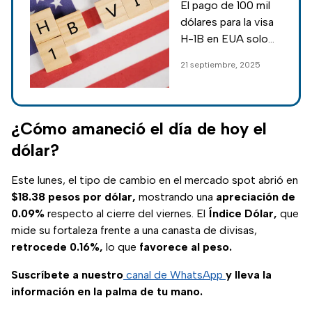
El pago de 100 mil
pago de 100 mil
dólares para la visa
dólares de la
H-1B en EUA solo
visa H-1B para
aplica a solicitudes
21 septiembre, 2025
trabajadores
nuevas; no afecta
extranjeros en
renovaciones ni
titulares actuales,
EUA
según la Casa
¿Cómo amaneció el día de hoy el
Blanca.
dólar?
Este lunes, el tipo de cambio en el mercado spot abrió en
$18.38 pesos por dólar,
mostrando una
apreciación de
0.09%
respecto al cierre del viernes. El
Índice Dólar,
que
mide su fortaleza frente a una canasta de divisas,
retrocede 0.16%,
lo que
favorece al peso.
Suscríbete a nuestro
canal de WhatsApp
y lleva la
información en la palma de tu mano.