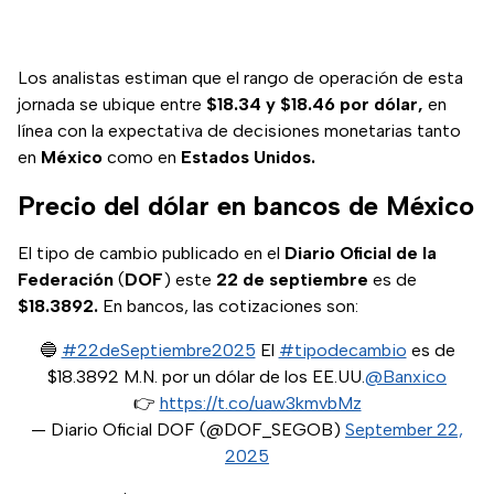
Los analistas estiman que el rango de operación de esta
jornada se ubique entre
$18.34 y $18.46 por dólar,
en
línea con la expectativa de decisiones monetarias tanto
en
México
como en
Estados Unidos.
Precio del dólar en bancos de México
El tipo de cambio publicado en el
Diario Oficial de la
Federación
(
DOF
) este
22 de septiembre
es de
$18.3892.
En bancos, las cotizaciones son:
🔵
#22deSeptiembre2025
El
#tipodecambio
es de
$18.3892 M.N. por un dólar de los EE.UU.
@Banxico
👉
https://t.co/uaw3kmvbMz
— Diario Oficial DOF (@DOF_SEGOB)
September 22,
2025