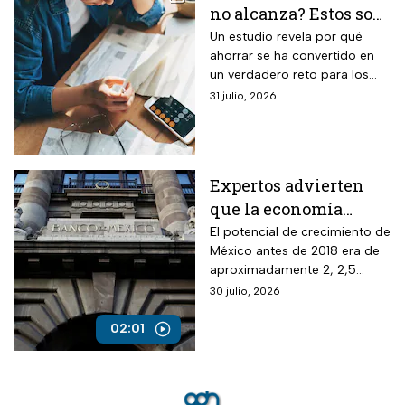
no alcanza? Estos son
los gastos que más
Un estudio revela por qué
ahorrar se ha convertido en
impactan a los
un verdadero reto para los
mexicanos
mexicanos.
31 julio, 2026
Expertos advierten
que la economía
mexicana esta al
El potencial de crecimiento de
México antes de 2018 era de
borde del colapso
aproximadamente 2, 2,5
puntos del PIB y ahora por la
30 julio, 2026
inseguridad, sobre todo
jurídica, ha caído a menos de
02:01
la mitad.