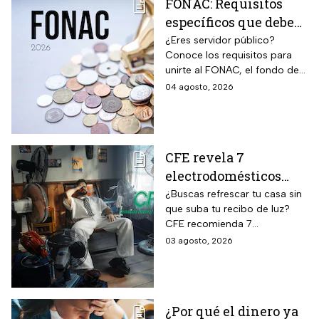
FONAC: Requisitos
específicos que deben
cumplir los
¿Eres servidor público?
Conoce los requisitos para
trabajadores para
unirte al FONAC, el fondo de
participar en él
ahorro Capitalizable de los
04 agosto, 2026
Trabajadores al Servicio del
Estado.
CFE revela 7
electrodomésticos
para combatir el calor
¿Buscas refrescar tu casa sin
que suba tu recibo de luz?
sin que se dispare tu
CFE recomienda 7
recibo de luz
electrodomésticos eficientes
03 agosto, 2026
y hábitos para ahorrar energía
durante este verano.
¿Por qué el dinero ya