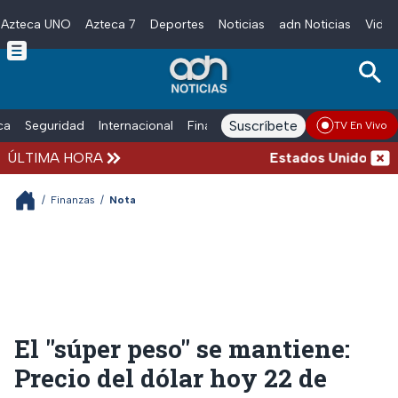
Azteca UNO
Azteca 7
Deportes
Noticias
adn Noticias
Video
Skip to main content
Suscríbete
ica
Seguridad
Internacional
Finanzas
adn Noticias Radio
Esp
TV En Vivo
ÚLTIMA HORA
Estados Unidos suspen
/
Finanzas
/
Nota
El "súper peso" se mantiene:
Precio del dólar hoy 22 de