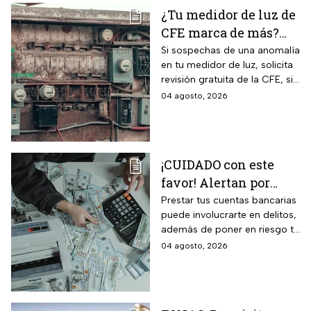
¿Tu medidor de luz de
CFE marca de más?
Así puedes saber si
Si sospechas de una anomalía
en tu medidor de luz, solicita
presenta una falla
revisión gratuita de la CFE, si
hay falla es totalmente
04 agosto, 2026
GRATIS.
¡CUIDADO con este
favor! Alertan por
préstamo de cuentas
Prestar tus cuentas bancarias
puede involucrarte en delitos,
bancarias: razón por la
además de poner en riesgo tu
que debes decir que
patrimonio y situación legal;
04 agosto, 2026
no
protégete y denuncia si fuiste
víctima.