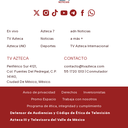
Cuenta de X / Twitter (se abre en una nuev
Cuenta de Instagram (se abre en una n
Cuenta de TikTok (se abre en una
Cuenta de YouTube (se abre 
Cuenta de Telegram (se a
Cuenta de Facebook 
Cuenta de Whats
En vivo
Azteca 7
adn Noticias
TV Azteca
Noticias
a más +
Azteca UNO
Deportes
TV Azteca Internacional
TV AZTECA
CONTACTO
Periférico Sur 4121,
contacto@tvazteca.com
Col. Fuentes Del Pedregal, C.P.
55 1720 1313
|
Conmutador
14140,
Ciudad De México, México.
Aviso de privacidad
Derechos
Inversionistas
Promo Espacio
Trabaja con nosotros
Programa de ética, integridad y cumplimiento
Defensor de Audiencias y Código de Ética de Televisión
Azteca III y Televisora del Valle de México