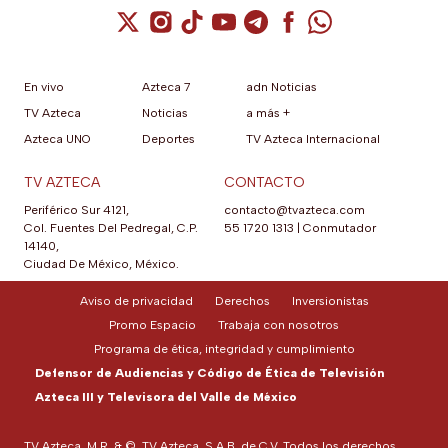
Cuenta de X / Twitter (se abre en una nuev
Cuenta de Instagram (se abre en una n
Cuenta de TikTok (se abre en una
Cuenta de YouTube (se abre 
Cuenta de Telegram (se a
Cuenta de Facebook 
Cuenta de Whats
En vivo
Azteca 7
adn Noticias
TV Azteca
Noticias
a más +
Azteca UNO
Deportes
TV Azteca Internacional
TV AZTECA
CONTACTO
Periférico Sur 4121,
contacto@tvazteca.com
Col. Fuentes Del Pedregal, C.P.
55 1720 1313
|
Conmutador
14140,
Ciudad De México, México.
Aviso de privacidad
Derechos
Inversionistas
Promo Espacio
Trabaja con nosotros
Programa de ética, integridad y cumplimiento
Defensor de Audiencias y Código de Ética de Televisión
Azteca III y Televisora del Valle de México
TV Azteca, M.R. & ©, TV Azteca, S.A.B. de C.V. Todos los derechos