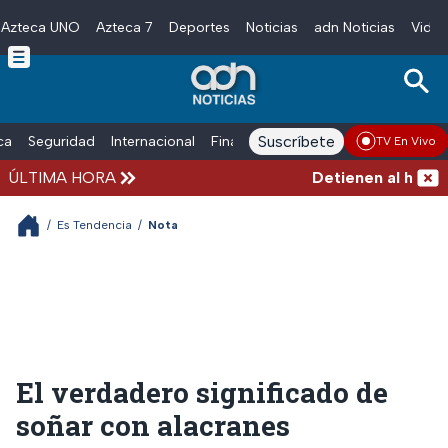
Azteca UNO
Azteca 7
Deportes
Noticias
adn Noticias
Video
Skip to main content
Suscríbete
ica
Seguridad
Internacional
Finanzas
adn Noticias Radio
Esp
TV En Vivo
ÚLTIMA HORA
Detienen al hombre q
/
Es Tendencia
/
Nota
El verdadero significado de
soñar con alacranes