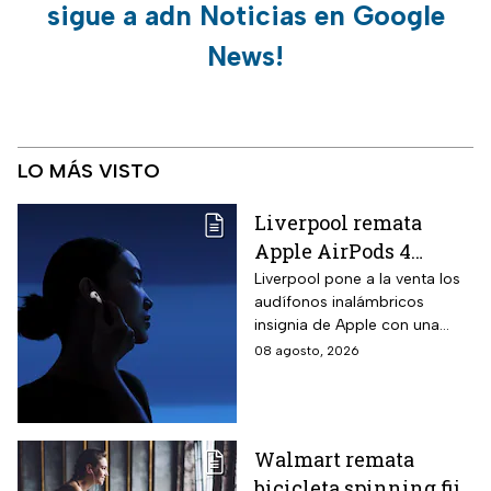
sigue a adn Noticias en Google
News!
LO MÁS VISTO
Liverpool remata
Apple AirPods 4
inalámbricos con 20%
Liverpool pone a la venta los
audífonos inalámbricos
descuento y hasta 16
insignia de Apple con una
MSI
rebaja considerable y
08 agosto, 2026
opciones de pago diferido
para todo México.
Walmart remata
bicicleta spinning fija