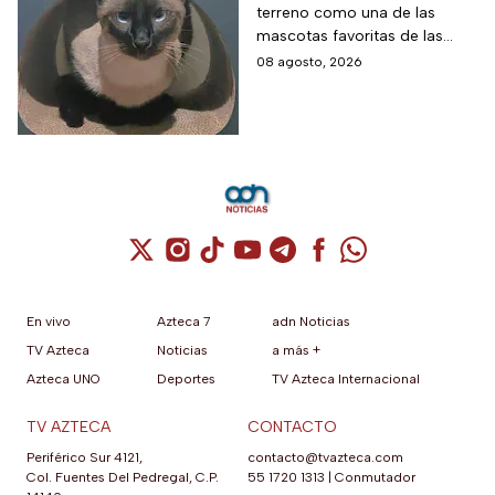
autoridades locales.
terreno como una de las
cuidar a estos felinos
mascotas favoritas de las
familias mexicanas y hoy 8 de
08 agosto, 2026
agosto es el Día Internacional
del gato.
Cuenta de X / Twitter (se abre en una nuev
Cuenta de Instagram (se abre en una n
Cuenta de TikTok (se abre en una
Cuenta de YouTube (se abre 
Cuenta de Telegram (se a
Cuenta de Facebook 
Cuenta de Whats
En vivo
Azteca 7
adn Noticias
TV Azteca
Noticias
a más +
Azteca UNO
Deportes
TV Azteca Internacional
TV AZTECA
CONTACTO
Periférico Sur 4121,
contacto@tvazteca.com
Col. Fuentes Del Pedregal, C.P.
55 1720 1313
|
Conmutador