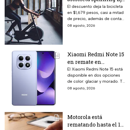
con monitoreo de
El descuento deja la bicicleta
en $1,679 pesos, casi a mitad
velocidad, calorías y
de precio, además de contar
pulso, ideal para hacer
el beneficio de meses sin
08 agosto, 2026
cardio en casa
intereses
Xiaomi Redmi Note 15
en remate en
Liverpool: 256 GB de
El Xiaomi Redmi Note 15 está
disponible en dos opciones
almacenamiento,
de color: glaciar y morado. Te
cámara de 108 MP y
contamos todos los detalles
08 agosto, 2026
carga rápida
de la promoción.
Motorola está
rematando hasta el 19