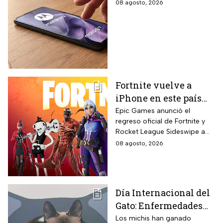
de agosto el celular
08 agosto, 2026
Moto G17 de 256 GB y
cámara de 50 MP con
15% de descuento por
el regreso a clases
Fortnite vuelve a
iPhone en este país
latinoamericano tras
Epic Games anunció el
regreso oficial de Fortnite y
acuerdo oficial con
Rocket League Sideswipe a
Apple en 2026
iPhones ubicados en Brasil
08 agosto, 2026
mediante descarga directa
desde Epic Games Store vía
web tras los cambios
regulatorios aplicados por
Día Internacional del
Apple en junio a las reglas de
Gato: Enfermedades
su App Store brasileña para
cumplir con requisitos de las
más comunes y cómo
Los michis han ganado