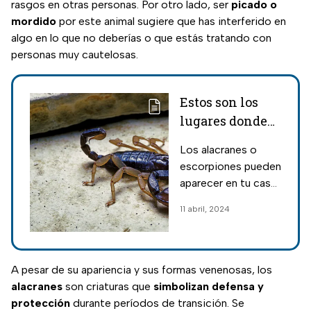
rasgos en otras personas. Por otro lado, ser
picado o
mordido
por este animal sugiere que has interferido en
algo en lo que no deberías o que estás tratando con
personas muy cautelosas.
Estos son los
lugares donde
hacen nido los
Los alacranes o
alacranes y
escorpiones pueden
cómo
aparecer en tu casa;
encontrarlos en
descubre cuáles son
11 abril, 2024
tu casa
los lugares donde
hacen nido y cómo
encontrarlos.
A pesar de su apariencia y sus formas venenosas, los
alacranes
son criaturas que
simbolizan defensa y
protección
durante períodos de transición. Se