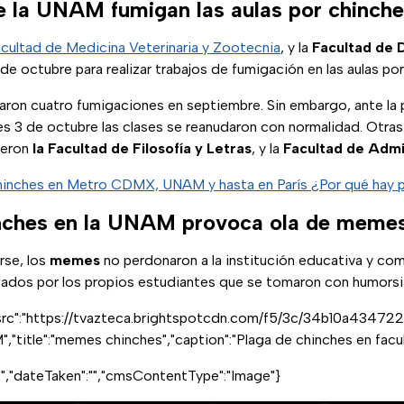
e la UNAM fumigan las aulas por chinch
cultad de Medicina Veterinaria y Zootecnia
, y la
Facultad de 
 de octubre para realizar trabajos de fumigación en las aulas po
zaron cuatro fumigaciones en septiembre. Sin embargo, ante la 
s 3 de octubre las clases se reanudaron con normalidad. Otras 
ueron
la Facultad de Filosofía y Letras
, y la
Facultad de Admi
inches en Metro CDMX, UNAM y hasta en París ¿Por qué hay p
inches en la UNAM provoca ola de meme
rse, los
memes
no perdonaron a la institución educativa y com
lizados por los propios estudiantes que se tomaron con humorsi
src":"https://tvazteca.brightspotcdn.com/f5/3c/34b10a434722
","title":"memes chinches","caption":"Plaga de chinches en fa
":"","dateTaken":"","cmsContentType":"Image"}