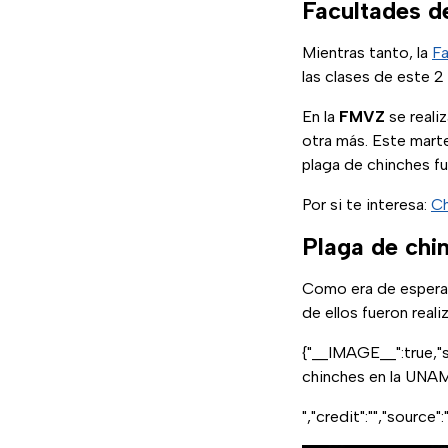
Facultades d
Mientras tanto, la
Fa
las clases de este 2
En la
FMVZ
se reali
otra más. Este marte
plaga de chinches f
Por si te interesa:
Ch
Plaga de ch
Como era de espera
de ellos fueron rea
{"__IMAGE__":true,"
chinches en la UNAM
","credit":"","source