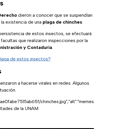
es
Derecho
dieron a conocer que se suspendían
r la existencia de una
plaga de chinches
.
persistencia de estos insectos, se efectuará
facultas que realizaron inspecciones por la
nistración y Contaduría
.
laga de estos insectos?
s
enzaron a hacerse virales en redes. Algunos
tuación.
ae0fabe7515ab65f/chinches.jpg","alt":"memes
cultades de la UNAM