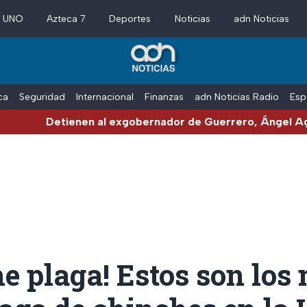
a UNO
Azteca 7
Deportes
Noticias
adn Noticias
ica
Seguridad
Internacional
Finanzas
adn Noticias Radio
Esp
 al exgobernador de Guerrero, Ángel Aguirre, por el Cas
e plaga! Estos son lo