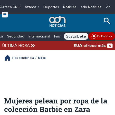
Azteca UNO
Azteca 7
Deportes
Noticias
adn Noticias
Video
Skip to main content
Suscríbete
ica
Seguridad
Internacional
Finanzas
adn Noticias Radio
Esp
TV En Vivo
ÚLTIMA HORA
EUA ofrece más de 100 m
/
Es Tendencia
/
Nota
Mujeres pelean por ropa de la
colección Barbie en Zara