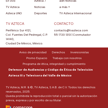
En vivo
Azteca 7
adn Noticias
TV Azteca
Noticias
a más +
Azteca UNO
Deportes
TV Azteca Internacional
TV AZTECA
CONTACTO
Periférico Sur 4121,
contacto@tvazteca.com
Col. Fuentes Del Pedregal, C.P.
55 1720 1313
|
Conmutador
14140,
Ciudad De México, México.
Aviso de privacidad
Derechos
Inversionistas
Promo Espacio
Trabaja con nosotros
Programa de ética, integridad y cumplimiento
Defensor de Audiencias y Código de Ética de Televisión
Azteca III y Televisora del Valle de México
TV Azteca, M.R. & ©, TV Azteca, S.A.B. de C.V. Todos los derechos
reservados, 2025.
Queda prohibida la reproducción total o parcial sin la autorización
previa, expresa y por escrito de su titular.