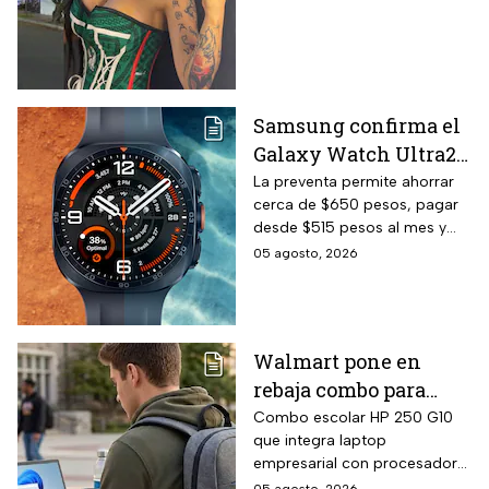
Samsung confirma el
Galaxy Watch Ultra2
en México y la
La preventa permite ahorrar
cerca de $650 pesos, pagar
preventa termina el
desde $515 pesos al mes y
20 de agosto de 2026:
obtener una correa de regalo
05 agosto, 2026
precio oficial y cómo
gestionar un
descuento con 24 MSI
Walmart pone en
rebaja combo para
regreso a clases:
Combo escolar HP 250 G10
que integra laptop
laptop HP 256GB SSD +
empresarial con procesador
mochila con hasta 12
Intel Core i3-N305 de 8