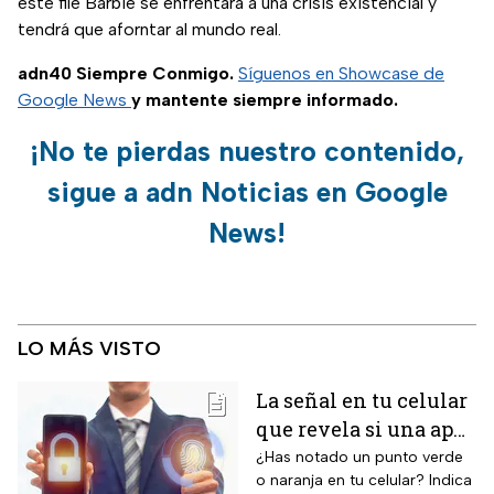
este file Barbie se enfrentará a una crisis existencial y
tendrá que aforntar al mundo real.
adn40 Siempre Conmigo.
Síguenos en Showcase de
Google News
y mantente siempre informado.
¡No te pierdas nuestro contenido,
sigue a adn Noticias en Google
News!
LO MÁS VISTO
La señal en tu celular
que revela si una app
te está escuchando
¿Has notado un punto verde
o naranja en tu celular? Indica
¡No la ignores!