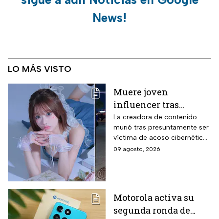
News!
LO MÁS VISTO
Muere joven
influencer tras
polémica por
La creadora de contenido
murió tras presuntamente ser
ENHYPEN; investigan
víctima de acoso cibernético
cibercasoso
tras un malentendido en un
09 agosto, 2026
concierto de la agrupación de
K-pop.
Motorola activa su
segunda ronda de