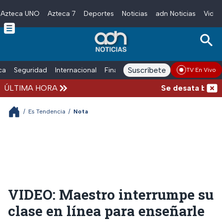
Azteca UNO
Azteca 7
Deportes
Noticias
adn Noticias
Video
Skip to main content
Suscríbete
ica
Seguridad
Internacional
Finanzas
adn Noticias Radio
Esp
TV En Vivo
ÚLTIMA HORA
Se desata balacer
/
Es Tendencia
/
Nota
VIDEO: Maestro interrumpe su
clase en línea para enseñarle