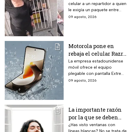
celular a un repartidor a quien
repartidor en
le exigía un paquete entre
Coacalco: “Tuvo un
gritos y reclamos.
09 agosto, 2026
arranque”
Motorola pone en
rebaja el celular Razr
70 plegable de 256 GB
La empresa estadounidense
móvil ofrece el equipo
con 16% de descuento
plegable con pantalla Extreme
y hasta 18 MSI
AMOLED y cámaras de 50 MP
09 agosto, 2026
a un precio menor por tiempo
limitado. La promoción de
Motorola aplica para la
versión de mayor capacidad
La importante razón
de almacenamiento.
por la que se deben
pintar líneas blancas
¿Has visto ventanas con
líneas blancas? No se trata de