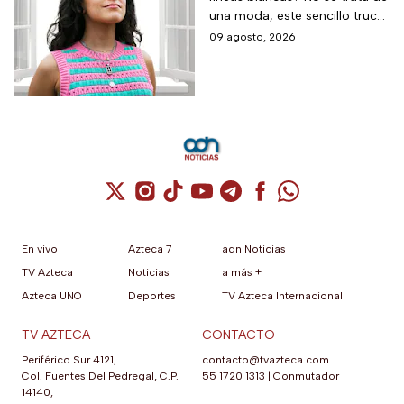
en las ventanas
una moda, este sencillo truco
puede ayudar a salvar vidas,
09 agosto, 2026
te contamos.
Cuenta de X / Twitter (se abre en una nuev
Cuenta de Instagram (se abre en una n
Cuenta de TikTok (se abre en una
Cuenta de YouTube (se abre 
Cuenta de Telegram (se a
Cuenta de Facebook 
Cuenta de Whats
En vivo
Azteca 7
adn Noticias
TV Azteca
Noticias
a más +
Azteca UNO
Deportes
TV Azteca Internacional
TV AZTECA
CONTACTO
Periférico Sur 4121,
contacto@tvazteca.com
Col. Fuentes Del Pedregal, C.P.
55 1720 1313
|
Conmutador
14140,