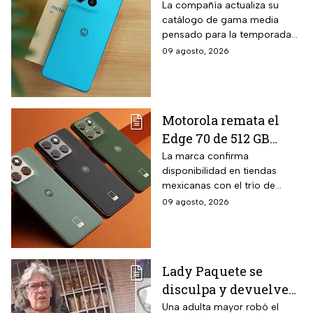
descuentos para el
La compañía actualiza su
catálogo de gama media
regreso a clases: el
pensado para la temporada
Moto G67 baja $2,000
escolar con un equipo de
09 agosto, 2026
pesos y la promoción
pantalla AMOLED y cámara
solo dura hasta el 19
dual. El Moto G67 forma parte
de esta estrategia comercial
de agosto
vigente por tiempo limitado.
Motorola remata el
Edge 70 de 512 GB
ultradelgado con tres
La marca confirma
disponibilidad en tiendas
cámaras de 50 MP y
mexicanas con el trío de
$2,000 pesos de
lentes de alta resolución que
09 agosto, 2026
descuento en hasta 18
caracteriza al modelo.
meses sin intereses
Lady Paquete se
disculpa y devuelve
celular que robó a
Una adulta mayor robó el