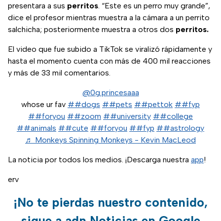
presentara a sus
perritos
. “Este es un perro muy grande”,
dice el profesor mientras muestra a la cámara a un perrito
salchicha; posteriormente muestra a otros dos
perritos.
El video que fue subido a TikTok se viralizó rápidamente y
hasta el momento cuenta con más de 400 mil reacciones
y más de 33 mil comentarios.
@0g.princesaaa
whose ur fav
##dogs
##pets
##pettok
##fyp
##foryou
##zoom
##university
##college
##animals
##cute
##foryou
##fyp
##astrology
♬ Monkeys Spinning Monkeys - Kevin MacLeod
La noticia por todos los medios. ¡Descarga nuestra
app
!
erv
¡No te pierdas nuestro contenido,
sigue a adn Noticias en Google