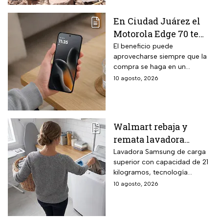
En Ciudad Juárez el
Motorola Edge 70 te
sale casi $900 pesos
El beneficio puede
aprovecharse siempre que la
más barato: el IVA
compra se haga en un
fronterizo que muy
comercio inscrito en el
10 agosto, 2026
pocos conocen
Padrón de Beneficiarios
Walmart rebaja y
remata lavadora
Samsung carga
Lavadora Samsung de carga
superior con capacidad de 21
superior de 21 kg con
kilogramos, tecnología
$1,600 de descuento y
Agitador ActiveWave que
10 agosto, 2026
en hasta 12 meses sin
evita enredos y daños en las
intereses
prendas y ciclo Aqua Saving
que utiliza hasta 25 por ciento