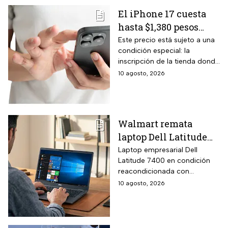
menos de agua por lavado.
El iPhone 17 cuesta
hasta $1,380 pesos
menos si lo compras
Este precio está sujeto a una
condición especial: la
en Baja California por
inscripción de la tienda donde
este curioso motivo
se adquiera el equipo al
10 agosto, 2026
que casi nadie conoce
Padrón de Beneficiarios
Walmart remata
laptop Dell Latitude
7400 con 16 GB RAM y
Laptop empresarial Dell
Latitude 7400 en condición
$6,200 pesos de
reacondicionada con
descuento en hasta 15
procesador Intel Core i7-
10 agosto, 2026
meses sin intereses
8665U de octava generación
de cuatro núcleos con
velocidad Turbo hasta 4.8
GHz, memoria RAM DDR4 de