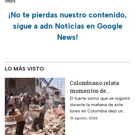
deps
¡No te pierdas nuestro contenido,
sigue a adn Noticias en Google
News!
LO MÁS VISTO
Colombiano relata
momentos de
angustia durante el
El fuerte sismo que se registró
durante la mañana de este
terremoto de
lunes en Colombia dejó un
magnitud 7.4 hoy 10
saldo de más de 100
10 agosto, 2026
de agosto
personas fallecidas, hasta el
momento.