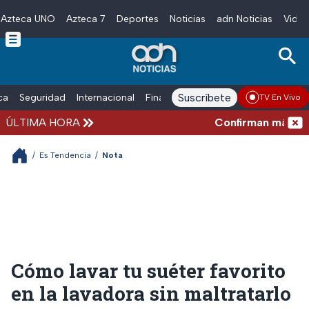
Azteca UNO
Azteca 7
Deportes
Noticias
adn Noticias
Video
Skip to main content
Suscríbete
ica
Seguridad
Internacional
Finanzas
adn Noticias Radio
Esp
TV En Vivo
ÚLTIMA HORA
Confirman más de 100
/
Es Tendencia
/
Nota
Cómo lavar tu suéter favorito
en la lavadora sin maltratarlo