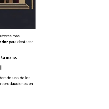
autores más
cador
para destacar
e tu mano.
l
derado uno de los
 reproducciones en