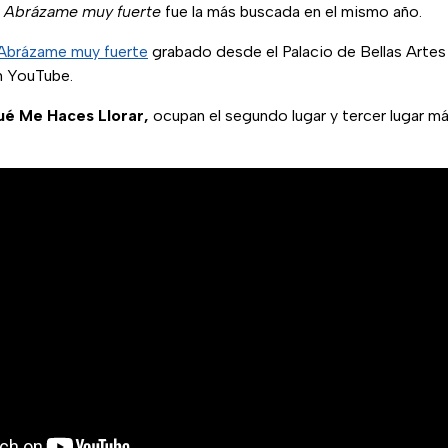
n
Abrázame muy fuerte
fue la más buscada en el mismo año.
 Abrázame muy fuerte
grabado desde el Palacio de Bellas Artes
n YouTube.
ué Me Haces Llorar,
ocupan el segundo lugar y tercer lugar m