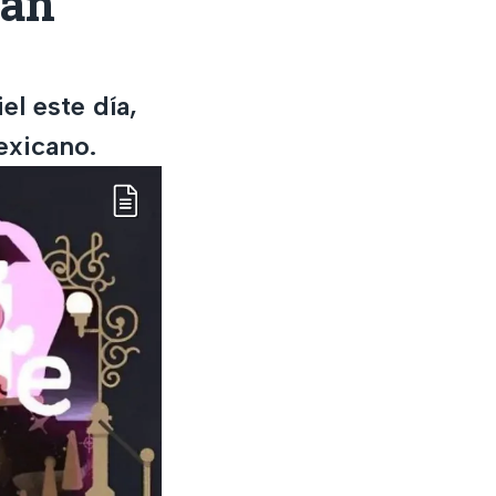
uan
l este día,
exicano.