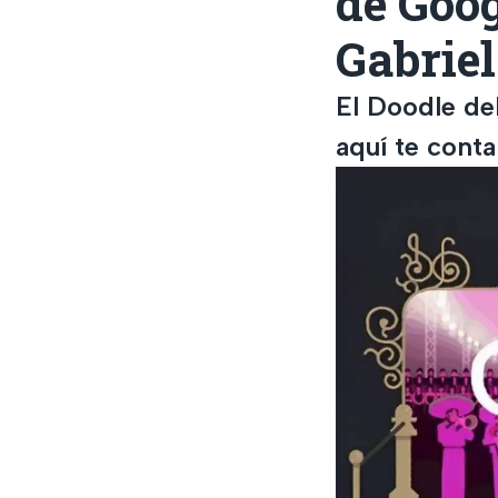
de Goo
Gabriel
El Doodle de
aquí te cont