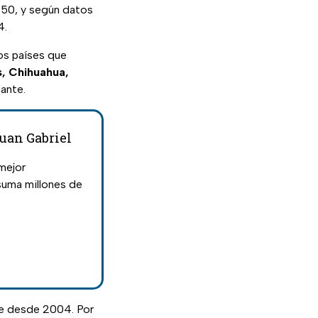
950, y según datos
4.
os países que
, Chihuahua,
ante.
Juan Gabriel
mejor
suma millones de
te desde 2004. Por