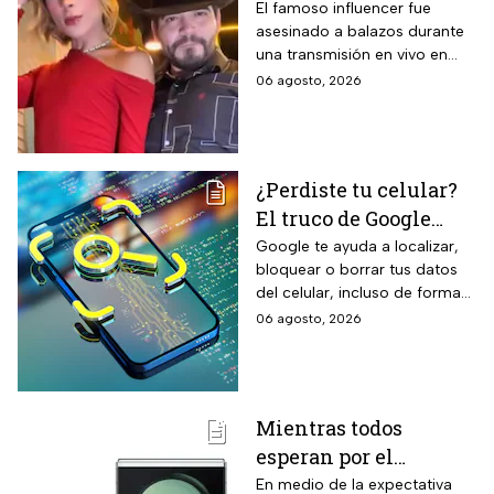
publicación del
El famoso influencer fue
asesinado a balazos durante
influencer en redes
una transmisión en vivo en
sociales: “La cita
calles del municipio de
06 agosto, 2026
fresita” | VIDEO
Culiacán en Sinaloa.
¿Perdiste tu celular?
El truco de Google
para localizarlo y
Google te ayuda a localizar,
bloquear o borrar tus datos
proteger tus datos
del celular, incluso de forma
remota; debes tener activada
06 agosto, 2026
esta función para proteger tu
información antes de que sea
tarde.
Mientras todos
esperan por el
Samsung Z Flip8,
En medio de la expectativa