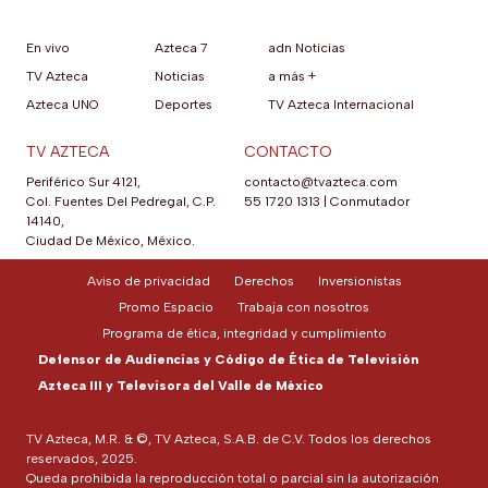
En vivo
Azteca 7
adn Noticias
TV Azteca
Noticias
a más +
Azteca UNO
Deportes
TV Azteca Internacional
TV AZTECA
CONTACTO
Periférico Sur 4121,
contacto@tvazteca.com
Col. Fuentes Del Pedregal, C.P.
55 1720 1313
|
Conmutador
14140,
Ciudad De México, México.
Aviso de privacidad
Derechos
Inversionistas
Promo Espacio
Trabaja con nosotros
Programa de ética, integridad y cumplimiento
Defensor de Audiencias y Código de Ética de Televisión
Azteca III y Televisora del Valle de México
TV Azteca, M.R. & ©, TV Azteca, S.A.B. de C.V. Todos los derechos
reservados, 2025.
Queda prohibida la reproducción total o parcial sin la autorización