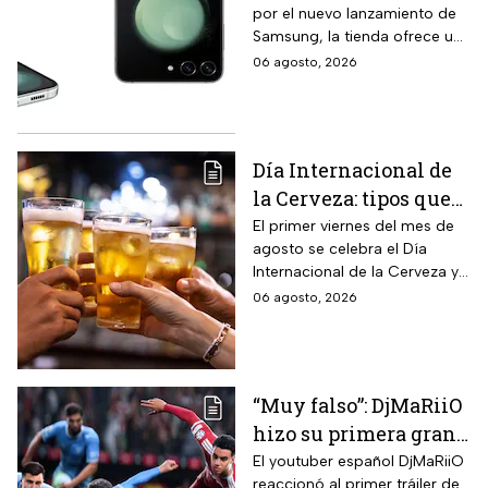
por el nuevo lanzamiento de
Liverpool rebaja y
Samsung, la tienda ofrece un
remata el Galaxy Z
modelo anterior a un precio
06 agosto, 2026
Flip5 de 256GB a tres
más económico.
veces menos
Día Internacional de
la Cerveza: tipos que
hay con base en su
El primer viernes del mes de
agosto se celebra el Día
sabor y fermentación
Internacional de la Cerveza y
si quieres celebrarlo
06 agosto, 2026
tomándote una, te contamos
los tipos que hay y sus
características.
“Muy falso”: DjMaRiiO
hizo su primera gran
crítica al gameplay
El youtuber español DjMaRiiO
reaccionó al primer tráiler de