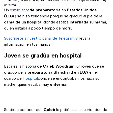
Joven se graduó en hospital para estar con su madre quien estaba muy
enferma.
Un
estudiante
de preparatoria
en
Estados Unidos
(EUA
) se hizo tendencia porque se graduó al pie de la
cama de un hospital
donde estaba
internada su mamá
,
quien estaba a poco tiempo de morir.
Suscríbete a nuestro canal de Telegram
y lleva la
información en tus manos
Joven se gradúa en hospital
Esta es la historia de
Caleb Woodrum
, un joven que se
graduó de la
preparatoria Blanchard en EUA
en el
cuarto del
hospital
donde se encontraba internada su
madre, quien estaba muy
enferma
.
Se dio a conocer que
Caleb
le pidió a las autoridades de