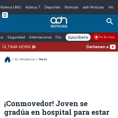
Azteca UNO
Azteca 7
Deportes
Noticias
adn Noticias
Video
Skip to main content
Suscríbete
ica
Seguridad
Internacional
Finanzas
adn Noticias Radio
Esp
TV En Vivo
ÚLTIMA HORA
Detienen al exgob
/
Es Tendencia
/
Nota
¡Conmovedor! Joven se
gradúa en hospital para estar