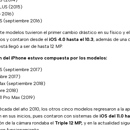
LUS (2015)
o 2016)
S (septiembre 2016)
ete modelos tuvieron el primer cambio drástico en su físico y e
os y contaron desde el
iOS 4.0 hasta el 10.3
, además de una c
stá llegó a ser de hasta 12 MP.
n del iPhone estuvo compuesta por los modelos:
S (septiembre 2017)
mbre 2017)
Max (septiembre 2018)
re 2018)
y 11 Pro Max (2019)
década del año 2010, los otros cinco modelos regresaron a la a
n en sus inicios, pues contaron con sistemas de
iOS del 11.0 ha
ón de la cámara rondaba el
Triple 12 MP,
y en la actualidad sig
en funcionamiento.