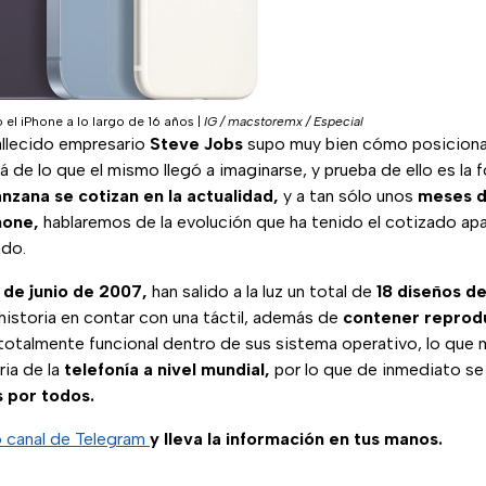
el iPhone a lo largo de 16 años
|
IG / macstoremx / Especial
fallecido empresario
Steve Jobs
supo muy bien cómo posiciona
 de lo que el mismo llegó a imaginarse, y prueba de ello es la f
nzana se cotizan en la actualidad,
y a tan sólo unos
meses d
hone,
hablaremos de la evolución que ha tenido el cotizado apa
do.
 de junio de 2007,
han salido a la luz un total de
18 diseños de
 historia en contar con una táctil, además de
contener reprod
totalmente funcional dentro de sus sistema operativo, lo que 
ria de la
telefonía a nivel mundial,
por lo que de inmediato s
 por todos.
o canal de Telegram
y lleva la información en tus manos.