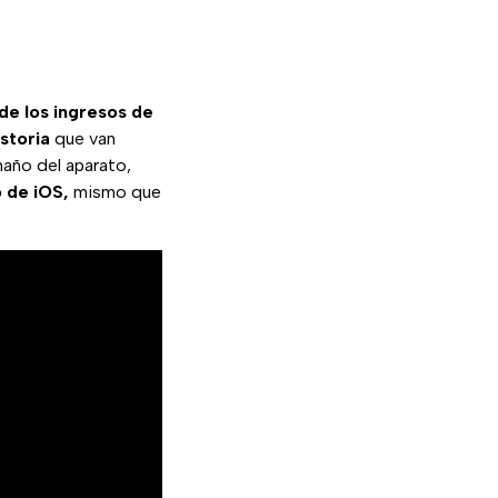
e los ingresos de
storia
que van
maño del aparato,
 de iOS,
mismo que