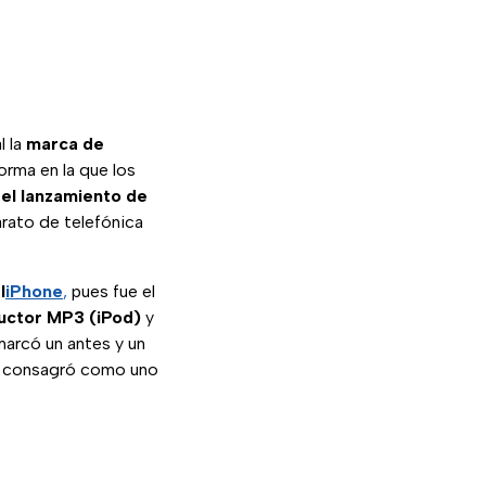
l la
marca de
orma en la que los
el lanzamiento de
rato de telefónica
l
iPhone
,
pues fue el
uctor MP3 (iPod)
y
marcó un antes y un
e consagró como uno