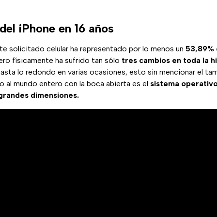
del iPhone en 16 años
 solicitado celular ha representado por lo menos un
53,89% d
ro físicamente ha sufrido tan sólo
tres cambios en toda la hi
asta lo redondo en varias ocasiones, esto sin mencionar el ta
o al mundo entero con la boca abierta es el
sistema operativo
grandes dimensiones.