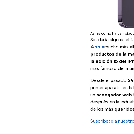
Así es como ha cambiado 
Sin duda alguna, el 
Apple
mucho más allá
productos de la ma
la edición 15 del iP
más famoso del mun
Desde el pasado
29
primer aparato en la
un
navegador web
después en la indust
de los más
queridos
Suscríbete a nuestr