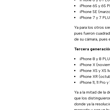
iPhone 6S y 6S P
iPhone SE (marz
iPhone 7 y 7 PLU
Ya para los otros si
pues fueron cuadrad
de su cámara, pues e
Tercera generació
iPhone 8 y 8 PLU
iPhone X (novie
iPhone XS y XS 
iPhone XR (octub
iPhone 11, 11 Pro 
Ya a la mitad de la 
que los distinguiero
donde ya la resoluci
mercado y con un bu