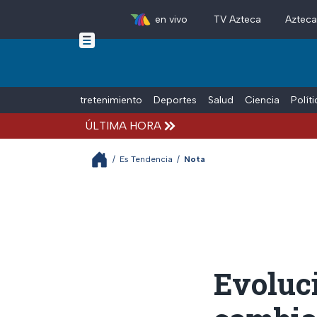
en vivo
TV Azteca
Aztec
Skip to main content
Tiempo Libre
Entretenimiento
Deportes
Salud
Ciencia
Polít
ÚLTIMA HORA
/
Es Tendencia
/
Nota
Evoluci