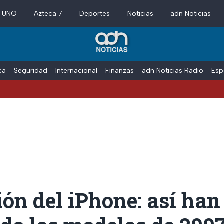
a UNO
Azteca 7
Deportes
Noticias
adn Noticias
ica
Seguridad
Internacional
Finanzas
adn Noticias Radio
Esp
ón del iPhone: así han