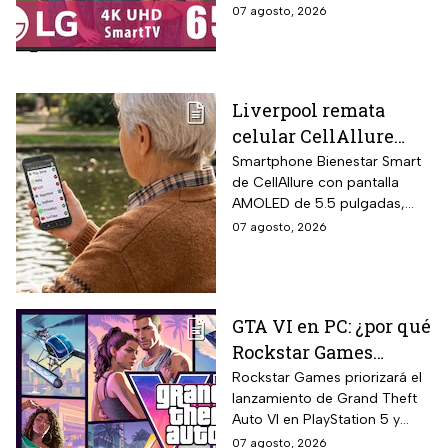
devoluciones hasta 30 días
07 agosto, 2026
ThinQ
después de recibir el
producto.
Liverpool remata
celular CellAllure
Smart AMOLED 5.5
Smartphone Bienestar Smart
de CellAllure con pantalla
pulgadas con botón
AMOLED de 5.5 pulgadas,
SOS, ideal para adultos
sistema operativo Android 13
07 agosto, 2026
mayores: rebaja de 55%
con interfaz de letras y
y hasta 6 MSI
números grandes diseñada
específicamente para adultos
mayores, botón SOS físico
GTA VI en PC: ¿por qué
ubicado en la parte trasera
Rockstar Games
del equipo que activa llamada
automática al contacto de
decidió priorizar
Rockstar Games priorizará el
emergencia junto con alarma
lanzamiento de Grand Theft
PlayStation 5 y Xbox
sonora potente.
Auto VI en PlayStation 5 y
Series X?
Xbox Series X/S el 19 de
07 agosto, 2026