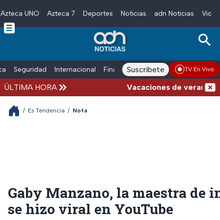
Azteca UNO
Azteca 7
Deportes
Noticias
adn Noticias
Video
Skip to main content
Suscríbete
ica
Seguridad
Internacional
Finanzas
adn Noticias Radio
Esp
TV En Vivo
ÚLTIMA HORA
Vacaciones de verano compli
/
Es Tendencia
/
Nota
Gaby Manzano, la maestra de i
se hizo viral en YouTube