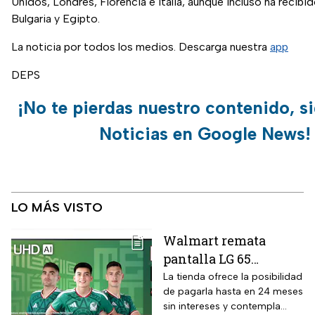
Unidos, Londres, Florencia e Italia, aunque incluso ha recib
Bulgaria y Egipto.
La noticia por todos los medios. Descarga nuestra
app
DEPS
¡No te pierdas nuestro contenido, s
Noticias en Google News!
LO MÁS VISTO
Walmart remata
pantalla LG 65
pulgadas UHD 4K con
La tienda ofrece la posibilidad
de pagarla hasta en 24 meses
funciones de
sin intereses y contempla
inteligencia artificial