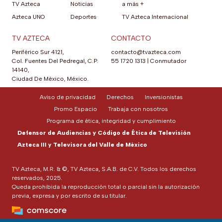
TV Azteca
Noticias
a más +
Azteca UNO
Deportes
TV Azteca Internacional
TV AZTECA
CONTACTO
Periférico Sur 4121,
contacto@tvazteca.com
Col. Fuentes Del Pedregal, C.P.
55 1720 1313
|
Conmutador
14140,
Ciudad De México, México.
Aviso de privacidad
Derechos
Inversionistas
Promo Espacio
Trabaja con nosotros
Programa de ética, integridad y cumplimiento
Defensor de Audiencias y Código de Ética de Televisión
Azteca III y Televisora del Valle de México
TV Azteca, M.R. & ©, TV Azteca, S.A.B. de C.V. Todos los derechos
reservados, 2025.
Queda prohibida la reproducción total o parcial sin la autorización
previa, expresa y por escrito de su titular.