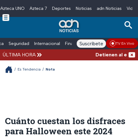
Azteca UNO
Azteca 7
Deportes
Noticias
adn Noticias
Video
Skip to main content
Suscríbete
ica
Seguridad
Internacional
Finanzas
adn Noticias Radio
Esp
TV En Vivo
ÚLTIMA HORA
Detienen al exgober
/
Es Tendencia
/
Nota
Cuánto cuestan los disfraces
para Halloween este 2024