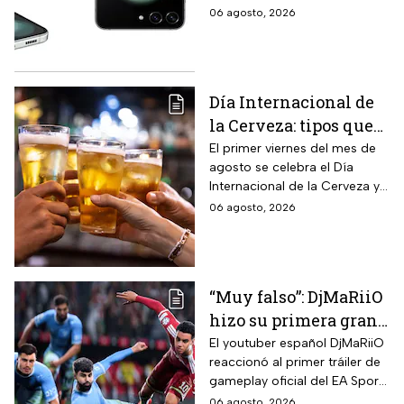
remata el Galaxy Z
modelo anterior a un precio
06 agosto, 2026
Flip5 de 256GB a tres
más económico.
veces menos
Día Internacional de
la Cerveza: tipos que
hay con base en su
El primer viernes del mes de
agosto se celebra el Día
sabor y fermentación
Internacional de la Cerveza y
si quieres celebrarlo
06 agosto, 2026
tomándote una, te contamos
los tipos que hay y sus
características.
“Muy falso”: DjMaRiiO
hizo su primera gran
crítica al gameplay
El youtuber español DjMaRiiO
reaccionó al primer tráiler de
del EA Sports FC 27
gameplay oficial del EA Sports
FC 27 y remarcó algunas
06 agosto, 2026