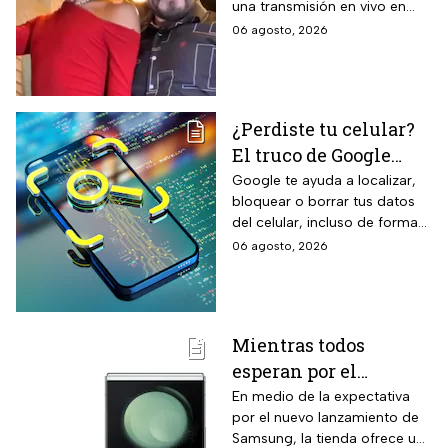
una transmisión en vivo en
sociales: “La cita
calles del municipio de
06 agosto, 2026
fresita” | VIDEO
Culiacán en Sinaloa.
¿Perdiste tu celular?
El truco de Google
para localizarlo y
Google te ayuda a localizar,
bloquear o borrar tus datos
proteger tus datos
del celular, incluso de forma
remota; debes tener activada
06 agosto, 2026
esta función para proteger tu
información antes de que sea
tarde.
Mientras todos
esperan por el
Samsung Z Flip8,
En medio de la expectativa
por el nuevo lanzamiento de
Liverpool rebaja y
Samsung, la tienda ofrece un