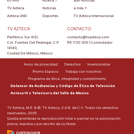
En vivo
Azteca 7
adn Noticias
TV Azteca
Noticias
a más +
Azteca UNO
Deportes
TV Azteca Internacional
TV AZTECA
CONTACTO
Periférico Sur 4121,
contacto@tvazteca.com
Col. Fuentes Del Pedregal, C.P.
55 1720 1313
|
Conmutador
14140,
Ciudad De México, México.
Aviso de privacidad
Derechos
Inversionistas
Promo Espacio
Trabaja con nosotros
Programa de ética, integridad y cumplimiento
Defensor de Audiencias y Código de Ética de Televisión
Azteca III y Televisora del Valle de México
TV Azteca, M.R. & ©, TV Azteca, S.A.B. de C.V. Todos los derechos
reservados, 2025.
Queda prohibida la reproducción total o parcial sin la autorización
previa, expresa y por escrito de su titular.