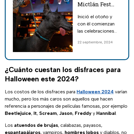
Mictlán Fest
2024: costo,
Inició el otoño y
horarios y fecha
con él comienzan
para disfrutar
las celebraciones
del Día de
del Día de Muertos,
22 septiembre, 2024
Muertos
así que no te
pierdas el Camino al
Mictlán Fest y
conoce todos los
¿Cuánto cuestan los disfraces para
detalles.
Halloween este 2024?
Los costos de los disfraces para
Halloween 2024
varían
mucho, pero los más caros son aquellos que hacen
referencia a personajes de películas famosas, por ejemplo
Beetlejuice
,
It
,
Scream
,
Jason
,
Freddy
y
Hannibal
.
Los
atuendos de brujas
, calabazas, payasos,
espantapájaros
, vampiros,
hombres lobos
y diablos, no