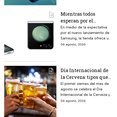
tarde.
Mientras todos
esperan por el
Samsung Z Flip8,
En medio de la expectativa
por el nuevo lanzamiento de
Liverpool rebaja y
Samsung, la tienda ofrece un
remata el Galaxy Z
modelo anterior a un precio
06 agosto, 2026
Flip5 de 256GB a tres
más económico.
veces menos
Día Internacional de
la Cerveza: tipos que
hay con base en su
El primer viernes del mes de
agosto se celebra el Día
sabor y fermentación
Internacional de la Cerveza y
si quieres celebrarlo
06 agosto, 2026
tomándote una, te contamos
los tipos que hay y sus
características.