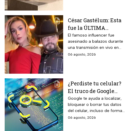
para la temporada de
de llantas, vida útil
garantizada hasta 10 años,
lluvias
propiedades aislantes
César Gastélum: Esta
térmicas frente al frío y calor,
fue la ÚLTIMA
reducción del paso de ruidos
exteriores y aplicación directa
publicación del
El famoso influencer fue
mediante cepillo de ixtle sin
asesinado a balazos durante
influencer en redes
necesidad de tela de refuerzo
una transmisión en vivo en
sociales: “La cita
adicional.
calles del municipio de
06 agosto, 2026
fresita” | VIDEO
Culiacán en Sinaloa.
¿Perdiste tu celular?
El truco de Google
para localizarlo y
Google te ayuda a localizar,
bloquear o borrar tus datos
proteger tus datos
del celular, incluso de forma
remota; debes tener activada
06 agosto, 2026
esta función para proteger tu
información antes de que sea