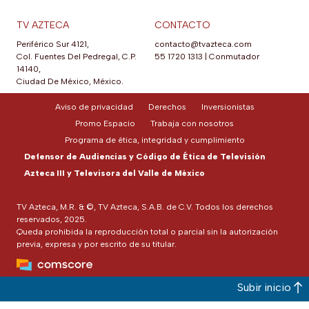
TV AZTECA
CONTACTO
Periférico Sur 4121,
contacto@tvazteca.com
Col. Fuentes Del Pedregal, C.P.
55 1720 1313
|
Conmutador
14140,
Ciudad De México, México.
Aviso de privacidad
Derechos
Inversionistas
Promo Espacio
Trabaja con nosotros
Programa de ética, integridad y cumplimiento
Defensor de Audiencias y Código de Ética de Televisión
Azteca III y Televisora del Valle de México
TV Azteca, M.R. & ©, TV Azteca, S.A.B. de C.V. Todos los derechos
reservados, 2025.
Queda prohibida la reproducción total o parcial sin la autorización
previa, expresa y por escrito de su titular.
Subir inicio