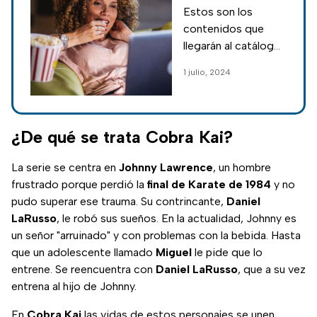
2024 en
Estos son los
Amazon Prime;
contenidos que
películas y
llegarán al catálogo
series que te
de Amazon Prime
1 julio, 2024
atraparán
durante las
próximas semanas.
¡Mira todo los
estrenos del mes
¿De qué se trata Cobra Kai?
de julio!
La serie se centra en
Johnny Lawrence
, un hombre
frustrado porque perdió la
final de Karate de 1984
y no
pudo superar ese trauma. Su contrincante,
Daniel
LaRusso
, le robó sus sueños. En la actualidad, Johnny es
un señor "arruinado" y con problemas con la bebida. Hasta
que un adolescente llamado
Miguel
le pide que lo
entrene. Se reencuentra con
Daniel LaRusso
, que a su vez
entrena al hijo de Johnny.
En
Cobra Kai
las vidas de estos personajes se unen