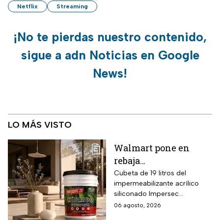
Netflix
Streaming
¡No te pierdas nuestro contenido,
sigue a adn Noticias en Google
News!
LO MÁS VISTO
Walmart pone en
rebaja
impermeabilizante
Cubeta de 19 litros del
impermeabilizante acrílico
ecológico Impersec 10
siliconado Impersec
años con caucho
formulado con hasta 60 por
06 agosto, 2026
reciclado de 19 litros
ciento de caucho reciclado