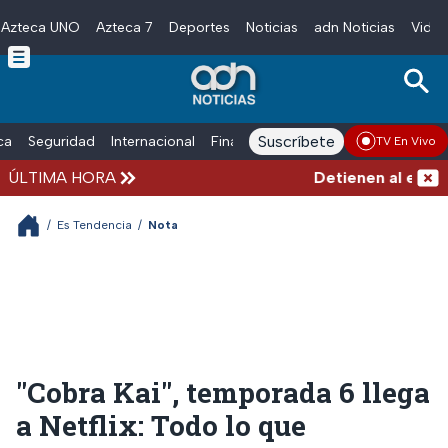
Azteca UNO
Azteca 7
Deportes
Noticias
adn Noticias
Video
Skip to main content
Suscríbete
ica
Seguridad
Internacional
Finanzas
adn Noticias Radio
Esp
TV En Vivo
ÚLTIMA HORA
Detienen al exgober
/
Es Tendencia
/
Nota
"Cobra Kai", temporada 6 llega
a Netflix: Todo lo que