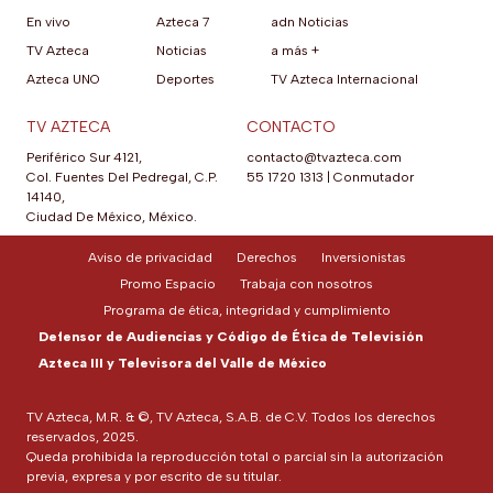
En vivo
Azteca 7
adn Noticias
TV Azteca
Noticias
a más +
Azteca UNO
Deportes
TV Azteca Internacional
TV AZTECA
CONTACTO
Periférico Sur 4121,
contacto@tvazteca.com
Col. Fuentes Del Pedregal, C.P.
55 1720 1313
|
Conmutador
14140,
Ciudad De México, México.
Aviso de privacidad
Derechos
Inversionistas
Promo Espacio
Trabaja con nosotros
Programa de ética, integridad y cumplimiento
Defensor de Audiencias y Código de Ética de Televisión
Azteca III y Televisora del Valle de México
TV Azteca, M.R. & ©, TV Azteca, S.A.B. de C.V. Todos los derechos
reservados, 2025.
Queda prohibida la reproducción total o parcial sin la autorización
previa, expresa y por escrito de su titular.