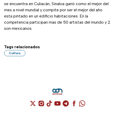
se encuentra en Culiacán, Sinaloa ganó como el mejor del
mes a nivel mundial y compite por ser el mejor del año
esta pintado en un edificio habitaciones. En la
competencia participan mas de 50 artistas del mundo y 2
son mexicanos.
Tags relacionados
Cultura
Cuenta de X / Twitter (se abre en una nuev
Cuenta de Instagram (se abre en una n
Cuenta de TikTok (se abre en una
Cuenta de YouTube (se abre 
Cuenta de Telegram (se a
Cuenta de Facebook 
Cuenta de Whats