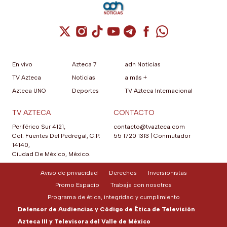
Cuenta de X / Twitter (se abre en una nuev
Cuenta de Instagram (se abre en una n
Cuenta de TikTok (se abre en una
Cuenta de YouTube (se abre 
Cuenta de Telegram (se a
Cuenta de Facebook 
Cuenta de Whats
En vivo
Azteca 7
adn Noticias
TV Azteca
Noticias
a más +
Azteca UNO
Deportes
TV Azteca Internacional
TV AZTECA
CONTACTO
Periférico Sur 4121,
contacto@tvazteca.com
Col. Fuentes Del Pedregal, C.P.
55 1720 1313
|
Conmutador
14140,
Ciudad De México, México.
Aviso de privacidad
Derechos
Inversionistas
Promo Espacio
Trabaja con nosotros
Programa de ética, integridad y cumplimiento
Defensor de Audiencias y Código de Ética de Televisión
Azteca III y Televisora del Valle de México