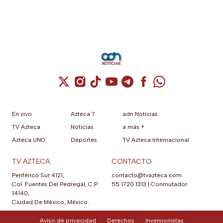
Cuenta de X / Twitter (se abre en una nuev
Cuenta de Instagram (se abre en una n
Cuenta de TikTok (se abre en una
Cuenta de YouTube (se abre 
Cuenta de Telegram (se a
Cuenta de Facebook 
Cuenta de Whats
En vivo
Azteca 7
adn Noticias
TV Azteca
Noticias
a más +
Azteca UNO
Deportes
TV Azteca Internacional
TV AZTECA
CONTACTO
Periférico Sur 4121,
contacto@tvazteca.com
Col. Fuentes Del Pedregal, C.P.
55 1720 1313
|
Conmutador
14140,
Ciudad De México, México.
Aviso de privacidad
Derechos
Inversionistas