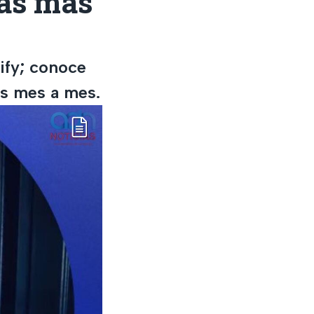
cas más
ify; conoce
os mes a mes.