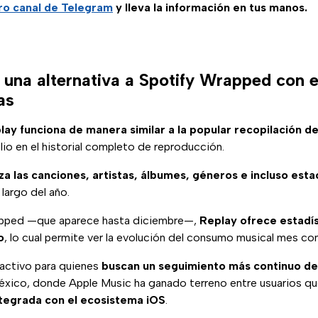
ro canal de Telegram
y lleva la información en tus manos.
 una alternativa a Spotify Wrapped con e
as
ay funciona de manera similar a la popular recopilación de
io en el historial completo de reproducción.
iza las canciones, artistas, álbumes, géneros e incluso est
 largo del año.
apped —que aparece hasta diciembre—,
Replay ofrece estadís
o
, lo cual permite ver la evolución del consumo musical mes co
ractivo para quienes
buscan un seguimiento más continuo de
xico, donde Apple Music ha ganado terreno entre usuarios que
tegrada con el ecosistema iOS
.