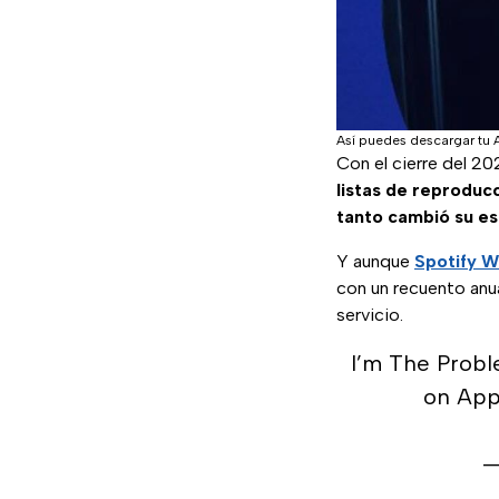
Así puedes descargar tu 
Con el cierre del 202
listas de reproduc
tanto cambió su es
Y aunque
Spotify 
con un recuento anu
servicio.
I’m The Prob
on App
—