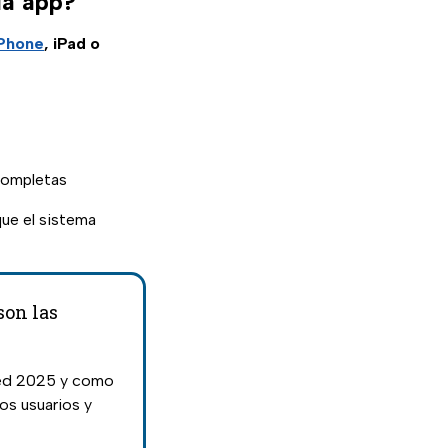
la app?
Phone
, iPad o
 completas
que el sistema
son las
ped 2025 y como
os usuarios y