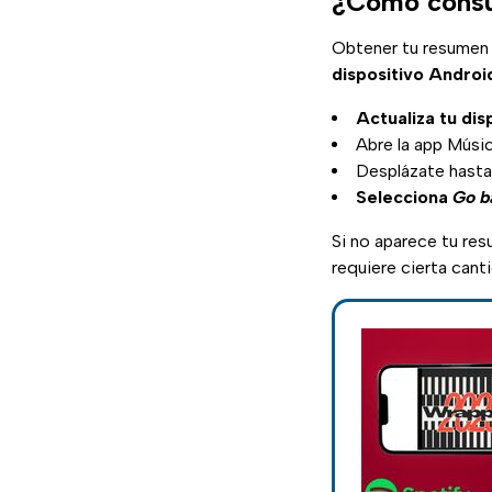
¿Cómo consul
Obtener tu resumen a
dispositivo Androi
Actualiza tu dis
Abre la app Músi
Desplázate hasta
Selecciona
Go b
Si no aparece tu re
requiere cierta cant