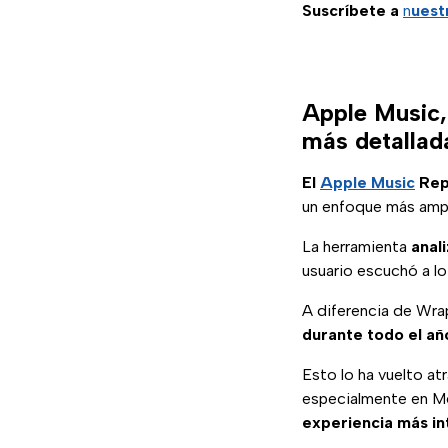
Suscríbete a
n
uest
Apple Music,
más detallad
El
Apple Music
Repl
un enfoque más ampl
La herramienta
anal
usuario escuchó a lo
A diferencia de Wr
durante todo el añ
Esto lo ha vuelto at
especialmente en Mé
experiencia más in