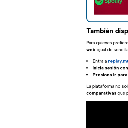
También disp
Para quienes prefie
web
igual de sencilla
Entra a
replay.m
Inicia sesión co
Presiona Ir para
La plataforma no so
comparativas
que p