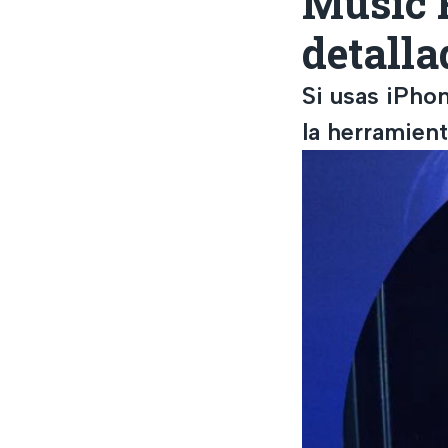
Music R
detalla
Si usas iPho
la herramien