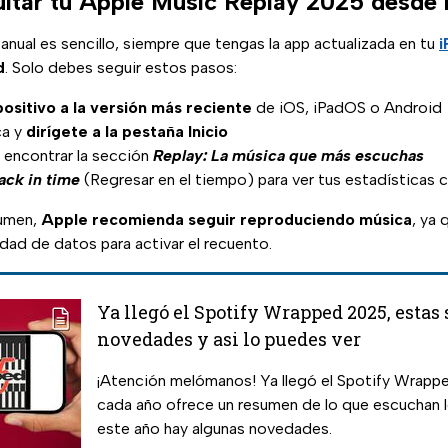
tar tu Apple Music Replay 2025 desde 
nual es sencillo, siempre que tengas la app actualizada en tu
i
d
. Solo debes seguir estos pasos:
positivo a la versión más reciente
de iOS, iPadOS o Android
ca y
dirígete a la pestaña Inicio
 encontrar la sección
Replay: La música que más escuchas
ack in time
(Regresar en el tiempo) para ver tus estadísticas
sumen,
Apple recomienda seguir reproduciendo música
, ya 
idad de datos para activar el recuento.
Ya llegó el Spotify Wrapped 2025, estas 
novedades y asi lo puedes ver
¡Atención melómanos! Ya llegó el Spotify Wrap
cada año ofrece un resumen de lo que escuchan l
este año hay algunas novedades.