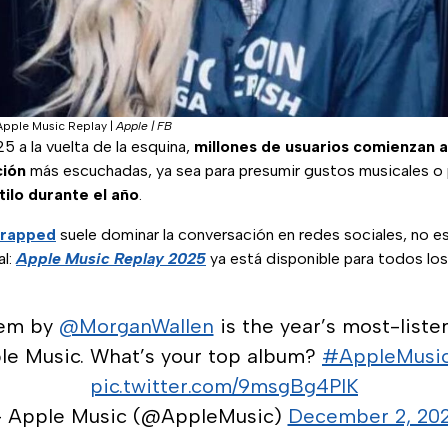
Apple Music Replay
|
Apple | FB
5 a la vuelta de la esquina,
millones de usuarios comienzan a
ción
más escuchadas, ya sea para presumir gustos musicales o
tilo durante el año
.
Wrapped
suele dominar la conversación en redes sociales, no es
al:
Apple Music Replay 2025
ya está disponible para todos los
lem by
@MorganWallen
is the year’s most-liste
le Music. What’s your top album?
#AppleMusic
pic.twitter.com/9msgBg4PlK
 Apple Music (@AppleMusic)
December 2, 20