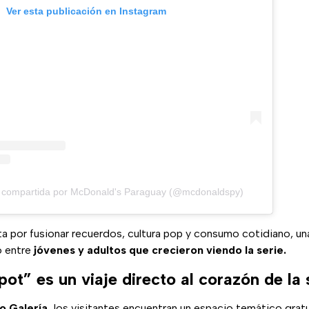
Ver esta publicación en Instagram
n compartida por McDonald's Paraguay (@mcdonaldspy)
ta por fusionar recuerdos, cultura pop y consumo cotidiano, un
o entre
jóvenes y adultos que crecieron viendo la serie.
pot” es un viaje directo al corazón de la 
o Galería,
los visitantes encuentran un espacio temático gratu