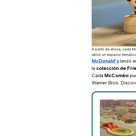
A partir de ahora, cada 
abrió un espacio temático
McDonald’s
lanzó 
la
colección de Fri
Cada
McCombo
pue
Warner Bros. Discove