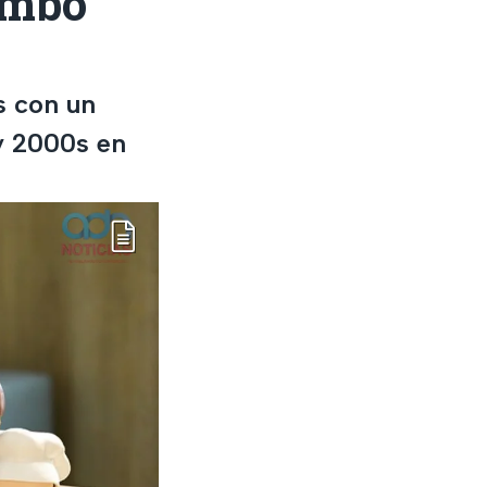
ombo
s con un
 y 2000s en