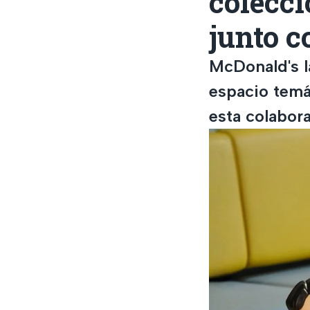
colecc
junto c
McDonald's l
espacio temá
esta colabora