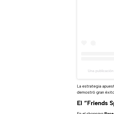
Una publicació
La estrategia apues
demostró gran éxit
El “Friends S
En el shopping
Pase