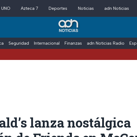
a UNO
Azteca 7
Deportes
Noticias
adn Noticias
ica
Seguridad
Internacional
Finanzas
adn Noticias Radio
Esp
ld’s lanza nostálgica