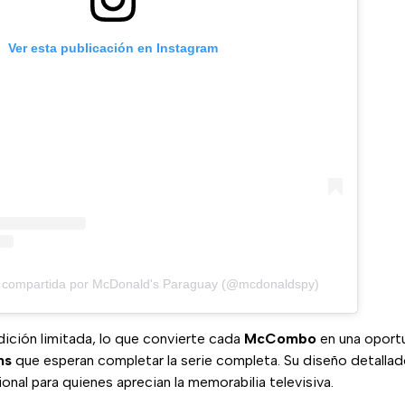
Ver esta publicación en Instagram
n compartida por McDonald's Paraguay (@mcdonaldspy)
dición limitada, lo que convierte cada
McCombo
en una oport
ns
que esperan completar la serie completa. Su diseño detallado 
ional para quienes aprecian la memorabilia televisiva.