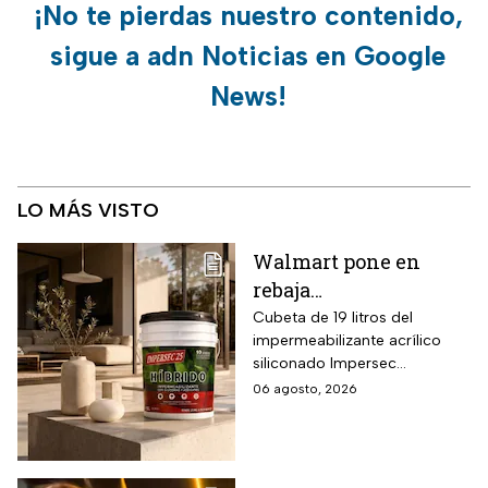
¡No te pierdas nuestro contenido,
sigue a adn Noticias en Google
News!
LO MÁS VISTO
Walmart pone en
rebaja
impermeabilizante
Cubeta de 19 litros del
impermeabilizante acrílico
ecológico Impersec 10
siliconado Impersec
años con caucho
formulado con hasta 60 por
06 agosto, 2026
reciclado de 19 litros
ciento de caucho reciclado
para la temporada de
de llantas, vida útil
garantizada hasta 10 años,
lluvias
propiedades aislantes