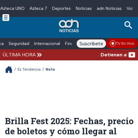
Azteca UNO
Azteca 7
Deportes
Noticias
adn Noticias
Video
Skip to main content
Suscríbete
ica
Seguridad
Internacional
Finanzas
adn Noticias Radio
Esp
TV En Vivo
ÚLTIMA HORA
Detienen al exgob
/
Es Tendencia
/
Nota
Brilla Fest 2025: Fechas, precio
de boletos y cómo llegar al