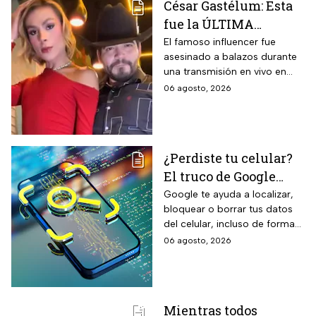
César Gastélum: Esta
térmicas frente al frío y calor,
fue la ÚLTIMA
reducción del paso de ruidos
exteriores y aplicación directa
publicación del
El famoso influencer fue
mediante cepillo de ixtle sin
asesinado a balazos durante
influencer en redes
necesidad de tela de refuerzo
una transmisión en vivo en
sociales: “La cita
adicional.
calles del municipio de
06 agosto, 2026
fresita” | VIDEO
Culiacán en Sinaloa.
¿Perdiste tu celular?
El truco de Google
para localizarlo y
Google te ayuda a localizar,
bloquear o borrar tus datos
proteger tus datos
del celular, incluso de forma
remota; debes tener activada
06 agosto, 2026
esta función para proteger tu
información antes de que sea
tarde.
Mientras todos