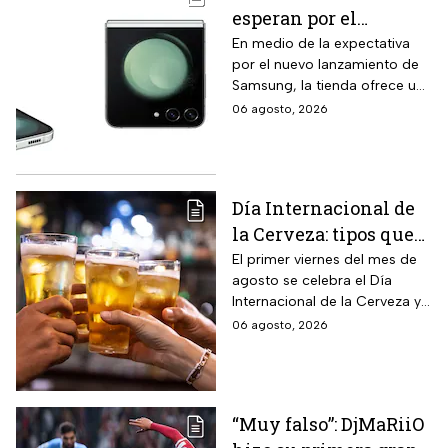
esperan por el
Samsung Z Flip8,
En medio de la expectativa
por el nuevo lanzamiento de
Liverpool rebaja y
Samsung, la tienda ofrece un
remata el Galaxy Z
modelo anterior a un precio
06 agosto, 2026
Flip5 de 256GB a tres
más económico.
veces menos
Día Internacional de
la Cerveza: tipos que
hay con base en su
El primer viernes del mes de
agosto se celebra el Día
sabor y fermentación
Internacional de la Cerveza y
si quieres celebrarlo
06 agosto, 2026
tomándote una, te contamos
los tipos que hay y sus
características.
“Muy falso”: DjMaRiiO