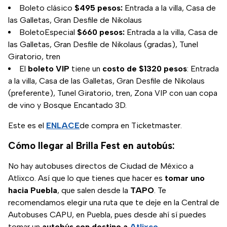
Boleto clásico
$495 pesos:
Entrada a la villa, Casa de
las Galletas, Gran Desfile de Nikolaus
BoletoEspecial
$660 pesos:
Entrada a la villa, Casa de
las Galletas, Gran Desfile de Nikolaus (gradas), Tunel
Giratorio, tren
El
boleto VIP
tiene un
costo de $1320 pesos
: Entrada
a la villa, Casa de las Galletas, Gran Desfile de Nikolaus
(preferente), Tunel Giratorio, tren, Zona VIP con uan copa
de vino y Bosque Encantado 3D.
Este es el
ENLACE
de compra en Ticketmaster.
Cómo llegar al Brilla Fest en autobús:
No hay autobuses directos de Ciudad de México a
Atlixco. Así que lo que tienes que hacer es
tomar uno
hacia Puebla
, que salen desde la
TAPO
. Te
recomendamos elegir una ruta que te deje en la Central de
Autobuses CAPU, en Puebla, pues desde ahí sí puedes
tomar un
autobús con destino a
Atlixco
.