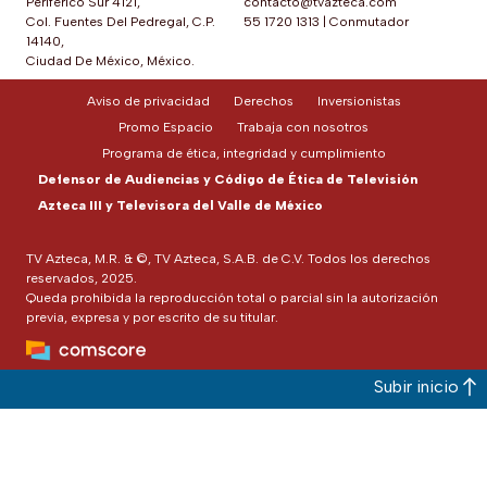
Periférico Sur 4121,
contacto@tvazteca.com
Col. Fuentes Del Pedregal, C.P.
55 1720 1313
|
Conmutador
14140,
Ciudad De México, México.
Aviso de privacidad
Derechos
Inversionistas
Promo Espacio
Trabaja con nosotros
Programa de ética, integridad y cumplimiento
Defensor de Audiencias y Código de Ética de Televisión
Azteca III y Televisora del Valle de México
TV Azteca, M.R. & ©, TV Azteca, S.A.B. de C.V. Todos los derechos
reservados, 2025.
Queda prohibida la reproducción total o parcial sin la autorización
previa, expresa y por escrito de su titular.
Subir inicio