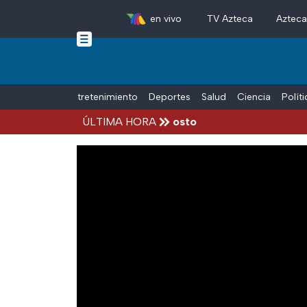
en vivo
TV Azteca
Aztec
Skip to main content
Tiempo Libre
Entretenimiento
Deportes
Salud
Ciencia
Polít
ccidentes hoy viernes 7 de agosto
ÚLTIMA HORA