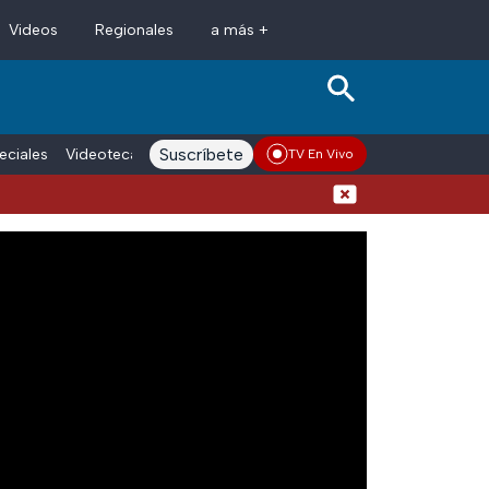
Videos
Regionales
a más +
Suscríbete
eciales
Videoteca
Conductores
Voces adn Noticias
Enlace La
TV En Vivo