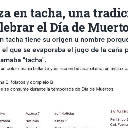
a en tacha, una tradic
lebrar el Día de Muert
en tacha tiene su origen u nombre porque
 el que se evaporaba el jugo de la caña 
llamaba "tacha".
 un color naranja brillante y es rica en betacaroteno, un antiox
na E, folatos y complejo B
ue se consume durante la temporada de Día de Muertos
TV AZTE
vivo
Azteca 7
adn Noticias
Periférico 
Azteca
Noticias
a más +
ueva pestaña)
na nueva pestaña)
una nueva pestaña)
re en una nueva pestaña)
se abre en una nueva pestaña)
ok (se abre en una nueva pestaña)
atsApp (se abre en una nueva pestaña)
Col. Fuente