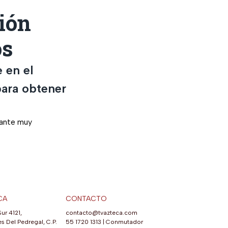
ión
os
 en el
para obtener
idante muy
CA
CONTACTO
Sur 4121,
contacto@tvazteca.com
s Del Pedregal, C.P.
55 1720 1313
|
Conmutador