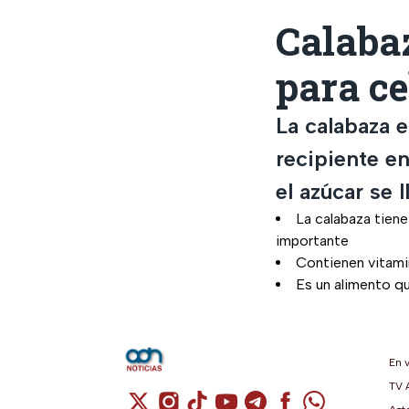
Calabaz
para ce
La calabaza 
recipiente en
el azúcar se 
La calabaza tiene
importante
Contienen vitami
Es un alimento q
En 
TV 
Cuenta de X / Twitter (se abre en una n
Cuenta de Instagram (se abre en u
Cuenta de TikTok (se abre en 
Cuenta de YouTube (se ab
Cuenta de Telegram (
Cuenta de Facebo
Cuenta de Wh