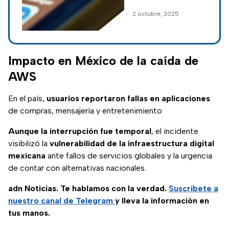
una foto trampa con
2 octubre, 2025
la que el hacker roba
información
personal y bancaria
del usuario.
Impacto en México de la caída de
AWS
En el país,
usuarios reportaron fallas en aplicaciones
de compras, mensajería y entretenimiento
Aunque la interrupción fue temporal
, el incidente
visibilizó la
vulnerabilidad de la infraestructura digital
mexicana
ante fallos de servicios globales y la urgencia
de contar con alternativas nacionales.
adn Noticias. Te hablamos con la verdad.
Suscríbete a
nuestro canal de Telegram
y lleva la información en
tus manos.