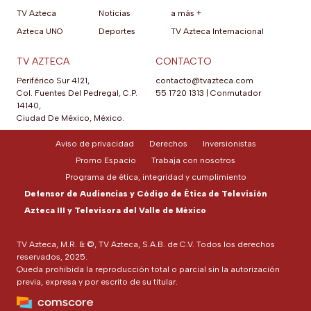
TV Azteca
Noticias
a más +
Azteca UNO
Deportes
TV Azteca Internacional
TV AZTECA
CONTACTO
Periférico Sur 4121,
contacto@tvazteca.com
Col. Fuentes Del Pedregal, C.P.
55 1720 1313
|
Conmutador
14140,
Ciudad De México, México.
Aviso de privacidad
Derechos
Inversionistas
Promo Espacio
Trabaja con nosotros
Programa de ética, integridad y cumplimiento
Defensor de Audiencias y Código de Ética de Televisión
Azteca III y Televisora del Valle de México
TV Azteca, M.R. & ©, TV Azteca, S.A.B. de C.V. Todos los derechos
reservados, 2025.
Queda prohibida la reproducción total o parcial sin la autorización
previa, expresa y por escrito de su titular.