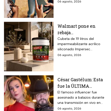
un celular lento e
06 agosto, 2026
incompatible
Walmart pone en
rebaja
impermeabilizante
Cubeta de 19 litros del
impermeabilizante acrílico
ecológico Impersec 10
siliconado Impersec
años con caucho
formulado con hasta 60 por
06 agosto, 2026
reciclado de 19 litros
ciento de caucho reciclado
para la temporada de
de llantas, vida útil
garantizada hasta 10 años,
lluvias
propiedades aislantes
César Gastélum: Esta
térmicas frente al frío y calor,
fue la ÚLTIMA
reducción del paso de ruidos
exteriores y aplicación directa
publicación del
El famoso influencer fue
mediante cepillo de ixtle sin
asesinado a balazos durante
influencer en redes
necesidad de tela de refuerzo
una transmisión en vivo en
sociales: “La cita
adicional.
calles del municipio de
06 agosto, 2026