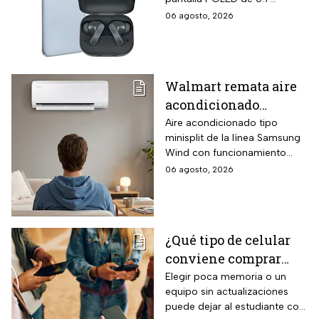
256GB de
pulgadas y funciones
06 agosto, 2026
almacenamiento,
enfocadas en rendimiento,
cámara de 50MP y
fotografía y entretenimiento.
audífonos de regalo
Walmart remata aire
acondicionado
Samsung Wind
Aire acondicionado tipo
minisplit de la línea Samsung
Inverter frío y calor 1
Wind con funcionamiento
tonelada con WiFi y
bidireccional frío y calor
06 agosto, 2026
$3,500 de descuento
mediante bomba de calor
integrada, conectividad
SmartThings vía WiFi para
control desde smartphone y
¿Qué tipo de celular
capacidad de gestión
conviene comprar
mediante inteligencia artificial
con modo AI Auto Cooling
para el regreso a
Elegir poca memoria o un
que ajusta automáticamente
equipo sin actualizaciones
clases? La guía según
el rendimiento según
puede dejar al estudiante con
el nivel escolar
condiciones ambientales.