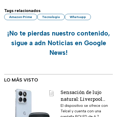
Tags relacionados
Amazon Prime
Tecnología
Whatsapp
¡No te pierdas nuestro contenido,
sigue a adn Noticias en Google
News!
LO MÁS VISTO
Sensación de lujo
natural: Liverpool
remata el Motorola
El dispositivo se ofrece con
Telcel y cuenta con una
Edge 70 Fusion de
pantalla POLED de 6.7