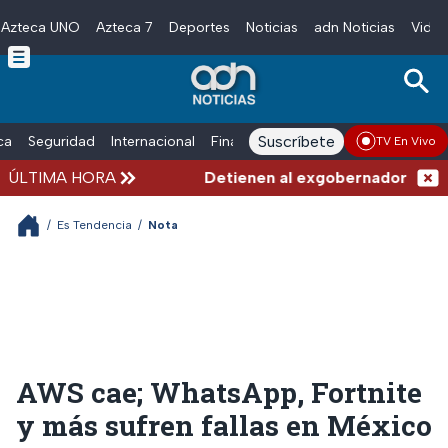
Azteca UNO
Azteca 7
Deportes
Noticias
adn Noticias
Video
Skip to main content
Suscríbete
ica
Seguridad
Internacional
Finanzas
adn Noticias Radio
Esp
TV En Vivo
ÚLTIMA HORA
Detienen al exgobernador de Guer
/
Es Tendencia
/
Nota
AWS cae; WhatsApp, Fortnite
y más sufren fallas en México