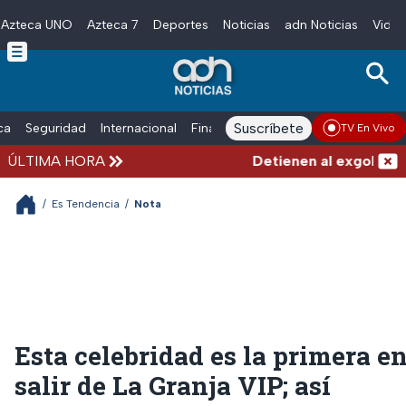
Azteca UNO
Azteca 7
Deportes
Noticias
adn Noticias
Video
Skip to main content
Suscríbete
ica
Seguridad
Internacional
Finanzas
adn Noticias Radio
Esp
TV En Vivo
ÚLTIMA HORA
Detienen al exgobernador
/
Es Tendencia
/
Nota
Esta celebridad es la primera e
salir de La Granja VIP; así