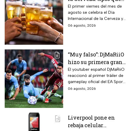
hay con base en su
El primer viernes del mes de
agosto se celebra el Día
sabor y fermentación
Internacional de la Cerveza y
si quieres celebrarlo
06 agosto, 2026
tomándote una, te contamos
los tipos que hay y sus
características.
“Muy falso”: DjMaRiiO
hizo su primera gran
crítica al gameplay
El youtuber español DjMaRiiO
reaccionó al primer tráiler de
del EA Sports FC 27
gameplay oficial del EA Sports
FC 27 y remarcó algunas
06 agosto, 2026
correcciones para la nueva
entrega del videojuego con
lanzamiento programado
para el 25 de septiembre de
Liverpool pone en
2026.
rebaja celular