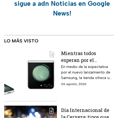
sigue a adn Noticias en Google
News!
LO MÁS VISTO
Mientras todos
esperan por el
Samsung Z Flip8,
En medio de la expectativa
por el nuevo lanzamiento de
Liverpool rebaja y
Samsung, la tienda ofrece un
remata el Galaxy Z
modelo anterior a un precio
06 agosto, 2026
Flip5 de 256GB a tres
más económico.
veces menos
Día Internacional de
la Cerveza: tipos que