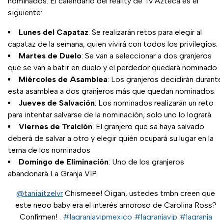
nominados. El calendario del reality de Tv Azteca es el
siguiente:
Lunes del Capataz
: Se realizarán retos para elegir al
capataz de la semana, quien vivirá con todos los privilegios.
Martes de Duelo
: Se van a seleccionar a dos granjeros
que se van a batir en duelo y el perdedor quedará nominado.
Miércoles de Asamblea
: Los granjeros decidirán durant
esta asamblea a dos granjeros más que quedan nominados.
Jueves de Salvación
: Los nominados realizarán un reto
para intentar salvarse de la nominación; solo uno lo logrará.
Viernes de Traición
: El granjero que sa haya salvado
deberá de salvar a otro y elegir quién ocupará su lugar en la
terna de los nominados
Domingo de Eliminación
: Uno de los granjeros
abandonará La Granja VIP.
@taniaitzelvr
Chismeee! Oigan, ustedes tmbn creen que
este neoo baby era el interés amoroso de Carolina Ross?
Confirmen! .
#lagranjavipmexico
#lagranjavip
#lagranja