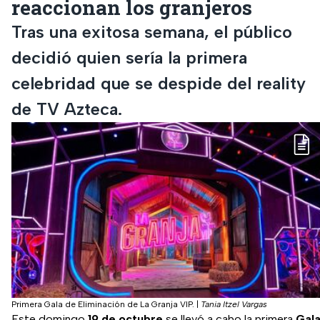
reaccionan los granjeros
Tras una exitosa semana, el público
decidió quien sería la primera
celebridad que se despide del reality
de TV Azteca.
Primera Gala de Eliminación de La Granja VIP.
|
Tania Itzel Vargas
Este domingo
19 de octubre
se llevó a cabo la primera
Gal