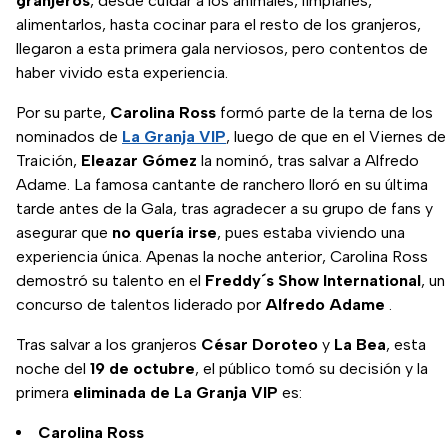
granjeros
, desde cuidar a los animales, limpiarles,
alimentarlos, hasta cocinar para el resto de los granjeros,
llegaron a esta primera gala nerviosos, pero contentos de
haber vivido esta experiencia.
Por su parte,
Carolina Ross
formó parte de la terna de los
nominados de
La Granja VIP
, luego de que en el Viernes de
Traición,
Eleazar Gómez
la nominó, tras salvar a Alfredo
Adame. La famosa cantante de ranchero lloró en su última
tarde antes de la Gala, tras agradecer a su grupo de fans y
asegurar que
no quería irse
, pues estaba viviendo una
experiencia única. Apenas la noche anterior, Carolina Ross
demostró su talento en el
Freddy´s Show International
, un
concurso de talentos liderado por
Alfredo Adame
.
Tras salvar a los granjeros
César Doroteo
y
La Bea
, esta
noche del
19 de octubre
, el público tomó su decisión y la
primera
eliminada de La Granja VIP
es:
Carolina Ross