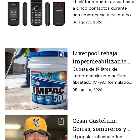
CellAllure Bienestar
El teléfono puede avisar hasta
a cinco contactos durante
para adultos mayores
una emergencia y cuenta con
con botón SOS y hasta
envío gratis a domicilio
06 agosto, 2026
6 MSI
Liverpool rebaja
impermeabilizante
fibratado IMPAC de 19
Cubeta de 19 litros de
impermeabilizante acrílico
litros y secado rápido
fibratado IMPAC formulado
de 4-6 horas con hasta
con base agua, resinas
05 agosto, 2026
13 MSI
acrílicas y fibras sintéticas
reforzantes que sustituyen la
tela de refuerzo tradicional,
compatibilidad con concreto,
César Gastélum:
lámina galvanizada,
Gorras, sombreros y
fibrocemento y ladrillos,
además de fórmula libre de
las letras MZ, las
El popular influencer fue