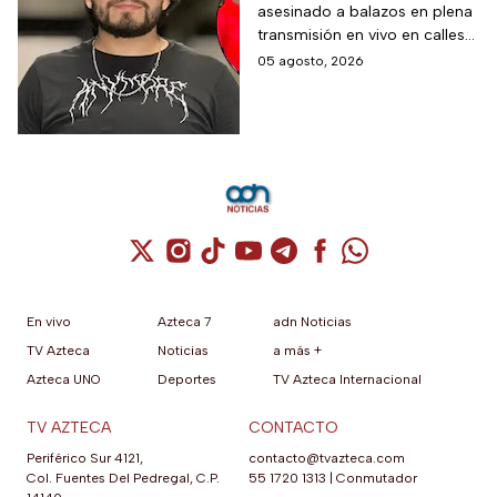
asbesto y no inflamable.
asesinado a balazos en plena
pistas que investigan
transmisión en vivo en calles
tras el asesinato del
de Culiacán, Sinaloa.
05 agosto, 2026
influencer
Cuenta de X / Twitter (se abre en una nuev
Cuenta de Instagram (se abre en una n
Cuenta de TikTok (se abre en una
Cuenta de YouTube (se abre 
Cuenta de Telegram (se a
Cuenta de Facebook 
Cuenta de Whats
En vivo
Azteca 7
adn Noticias
TV Azteca
Noticias
a más +
Azteca UNO
Deportes
TV Azteca Internacional
TV AZTECA
CONTACTO
Periférico Sur 4121,
contacto@tvazteca.com
Col. Fuentes Del Pedregal, C.P.
55 1720 1313
|
Conmutador