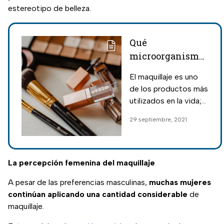
estereotipo de belleza.
Qué
microorganismos
puede tener tu
El maquillaje es uno
maquillaje; ¿son
de los productos más
peligrosos?
utilizados en la vida;
sin embargo, pueden
29 septiembre, 2021
ser hogar de miles de
microorganismos.
La percepción femenina del maquillaje
A pesar de las preferencias masculinas,
muchas mujeres
continúan aplicando una cantidad considerable
de
maquillaje.