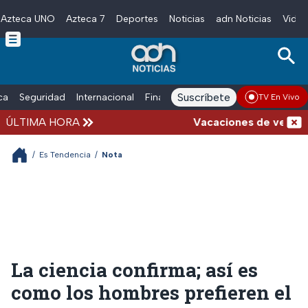
Azteca UNO
Azteca 7
Deportes
Noticias
adn Noticias
Video
Skip to main content
Suscríbete
ica
Seguridad
Internacional
Finanzas
adn Noticias Radio
Esp
TV En Vivo
ÚLTIMA HORA
Vacaciones de verano co
/
Es Tendencia
/
Nota
La ciencia confirma; así es
como los hombres prefieren el