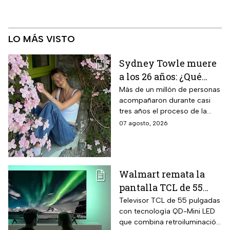
LO MÁS VISTO
Sydney Towle muere
a los 26 años: ¿Qué
cáncer padecía la
Más de un millón de personas
acompañaron durante casi
estrella de TikTok?
tres años el proceso de la
creadora: tratamientos,
07 agosto, 2026
cirugías y hasta cumplió uno
de sus grandes sueños antes
de morir.
Walmart remata la
pantalla TCL de 55
pulgadas 4K QD-Mini
Televisor TCL de 55 pulgadas
con tecnología QD-Mini LED
Led con $6,600 de
que combina retroiluminación
descuento en línea y