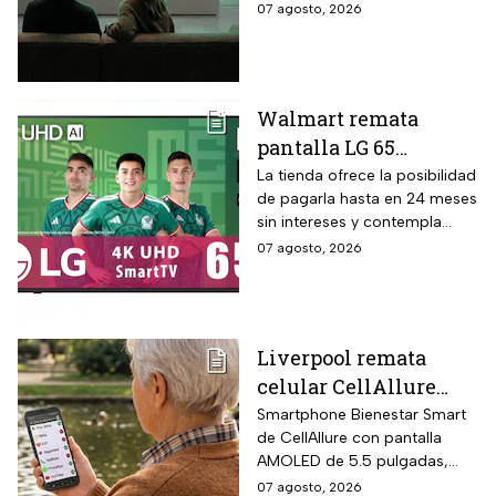
Mini LED de casi precisión
07 agosto, 2026
hasta 24 meses sin
pixel con puntos cuánticos
intereses
QLED, resolución 4K UHD,
audio Onkyo 2.1 con
subwoofer, Dolby Atmos y
Walmart remata
plataforma Google TV.
pantalla LG 65
pulgadas UHD 4K con
La tienda ofrece la posibilidad
de pagarla hasta en 24 meses
funciones de
sin intereses y contempla
inteligencia artificial
devoluciones hasta 30 días
07 agosto, 2026
ThinQ
después de recibir el
producto.
Liverpool remata
celular CellAllure
Smart AMOLED 5.5
Smartphone Bienestar Smart
de CellAllure con pantalla
pulgadas con botón
AMOLED de 5.5 pulgadas,
SOS, ideal para adultos
sistema operativo Android 13
07 agosto, 2026