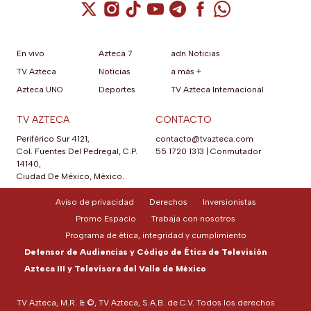
en la puerta y fábrica de
Cuenta de X / Twitter (se abre en una nuev
Cuenta de Instagram (se abre en una n
Cuenta de TikTok (se abre en una
Cuenta de YouTube (se abre 
Cuenta de Telegram (se a
Cuenta de Facebook 
Cuenta de Whats
hielos automática.
En vivo
Azteca 7
adn Noticias
TV Azteca
Noticias
a más +
Azteca UNO
Deportes
TV Azteca Internacional
TV AZTECA
CONTACTO
Periférico Sur 4121,
contacto@tvazteca.com
Col. Fuentes Del Pedregal, C.P.
55 1720 1313
|
Conmutador
14140,
Ciudad De México, México.
Aviso de privacidad
Derechos
Inversionistas
Promo Espacio
Trabaja con nosotros
Programa de ética, integridad y cumplimiento
Defensor de Audiencias y Código de Ética de Televisión
Azteca III y Televisora del Valle de México
TV Azteca, M.R. & ©, TV Azteca, S.A.B. de C.V. Todos los derechos