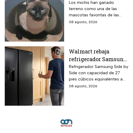
cumplir con requisitos de las
más comunes y cómo
Los michis han ganado
autoridades locales.
terreno como una de las
cuidar a estos felinos
mascotas favoritas de las
familias mexicanas y hoy 8 de
08 agosto, 2026
agosto es el Día Internacional
del gato.
Walmart rebaja
refrigerador Samsung
Side by Side 27 pies
Refrigerador Samsung Side by
Side con capacidad de 27
negro para familias
pies cúbicos equivalentes a
con casi 40% de
716 litros, tecnología
08 agosto, 2026
descuento
SpaceMax que amplía el
espacio interior mediante
paredes delgadas de alta
eficiencia, compresor Digital
Inverter con 20 años de
garantía exclusiva,
dispensador de agua y hielo