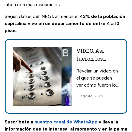
latina con más rascacielos.
Según datos del INEGI, al menos el
43% de la población
capitalina vive en un departamento de entre 4 a 10
pisos
.
VIDEO: Así
fueron los
instantes de
Revelan un video en
pánico durante
el que se pueden
la caída del
ver cómo fueron los
elevador de la
difíciles momentos
13 agosto, 2025
Plaza Mitikah
que vivieron tres
personas durante la
caída del elevador
en la Plaza Mitikah.
Suscríbete a
nuestro canal de WhatsApp
y lleva la
información que te interesa, al momento y en la palma