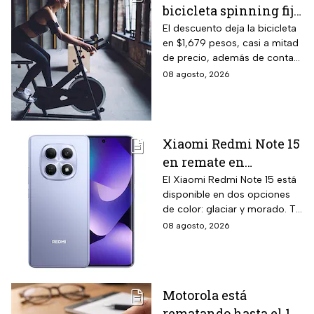
bicicleta spinning fija
con monitoreo de
El descuento deja la bicicleta
en $1,679 pesos, casi a mitad
velocidad, calorías y
de precio, además de contar
pulso, ideal para hacer
el beneficio de meses sin
08 agosto, 2026
cardio en casa
intereses
Xiaomi Redmi Note 15
en remate en
Liverpool: 256 GB de
El Xiaomi Redmi Note 15 está
disponible en dos opciones
almacenamiento,
de color: glaciar y morado. Te
cámara de 108 MP y
contamos todos los detalles
08 agosto, 2026
carga rápida
de la promoción.
Motorola está
rematando hasta el 19