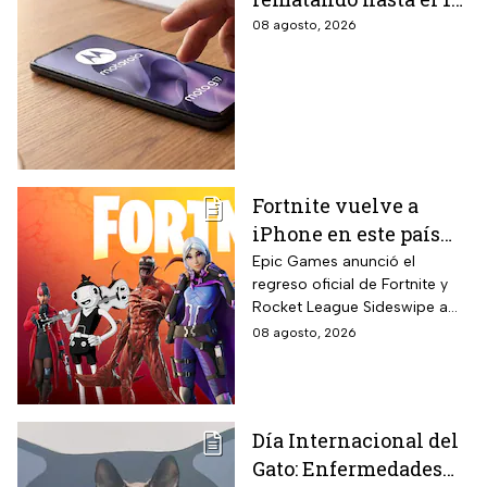
de agosto el celular
08 agosto, 2026
Moto G17 de 256 GB y
cámara de 50 MP con
15% de descuento por
el regreso a clases
Fortnite vuelve a
iPhone en este país
latinoamericano tras
Epic Games anunció el
regreso oficial de Fortnite y
acuerdo oficial con
Rocket League Sideswipe a
Apple en 2026
iPhones ubicados en Brasil
08 agosto, 2026
mediante descarga directa
desde Epic Games Store vía
web tras los cambios
regulatorios aplicados por
Día Internacional del
Apple en junio a las reglas de
Gato: Enfermedades
su App Store brasileña para