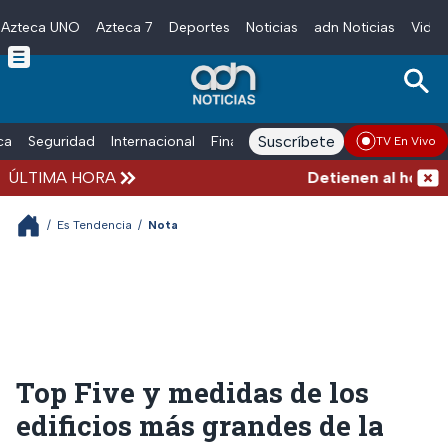
Azteca UNO
Azteca 7
Deportes
Noticias
adn Noticias
Video
Skip to main content
Suscríbete
ica
Seguridad
Internacional
Finanzas
adn Noticias Radio
Esp
TV En Vivo
ÚLTIMA HORA
Detienen al hombre q
/
Es Tendencia
/
Nota
Top Five y medidas de los
edificios más grandes de la