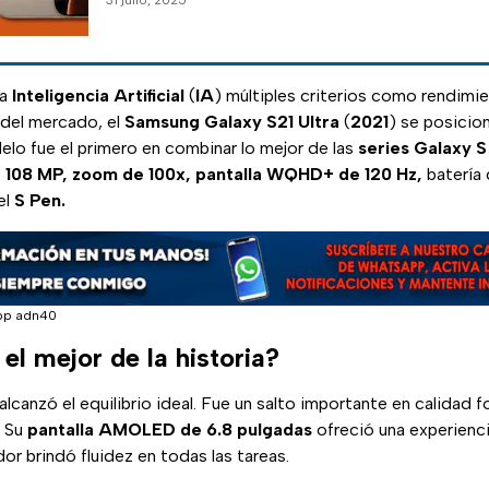
31 julio, 2025
la
Inteligencia Artificial
(
IA
) múltiples criterios como rendimi
 del mercado, el
Samsung Galaxy S21 Ultra
(
2021
) se posicio
lo fue el primero en combinar lo mejor de las
series Galaxy S
e
108 MP, zoom de 100x, pantalla WQHD+ de 120 Hz,
batería 
el
S Pen.
pp adn40
el mejor de la historia?
alcanzó el equilibrio ideal. Fue un salto importante en calidad f
. Su
pantalla AMOLED de 6.8 pulgadas
ofreció una experiencia
r brindó fluidez en todas las tareas.