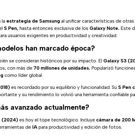
 la
estrategia de Samsung
al unificar características de otras
el
S Pen,
hasta entonces exclusiva de los
Galaxy Note.
Este de
para usuarios exigentes en productividad y creatividad.
modelos han marcado época?
én se consideran históricos por su impacto. El
Galaxy S3 (2
os, con más de
70 millones de unidades.
Popularizó funciones
ng
como líder global.
2018)
es recordado por su equilibrio y funcionalidad. Su
S Pen 
rtante y su rendimiento lo volvió una herramienta confiable pa
más avanzado actualmente?
a (2024)
es hoy el tope tecnológico. Incluye
cámara de 200 M
erramientas de
IA
para productividad y edición de fotos.