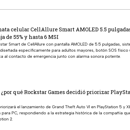
ata celular CellAllure Smart AMOLED 5.5 pulgadas 
ja de 55% y hasta 6 MSI
tar Smart de CellAllure con pantalla AMOLED de 5.5 pulgadas, sistem
iseñada específicamente para adultos mayores, botón SOS físico ub
a al contacto de emergencia junto con alarma sonora potente.
 ¿por qué Rockstar Games decidió priorizar PlaySta
iorizará el lanzamiento de Grand Theft Auto VI en PlayStation 5 y X
a para PC, respondiendo a la estrategia histórica de la compañía qu
ion 2.