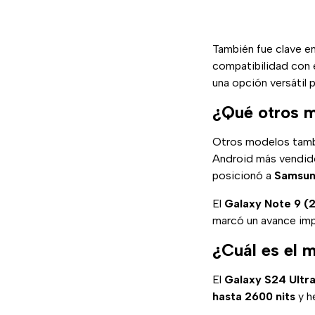
También fue clave en
compatibilidad con 
una opción versátil 
¿Qué otros 
Otros modelos tambi
Android más vendid
posicionó a
Samsu
El
Galaxy Note 9 (
marcó un avance impo
¿Cuál es el 
El
Galaxy S24 Ultr
hasta 2600 nits
y h