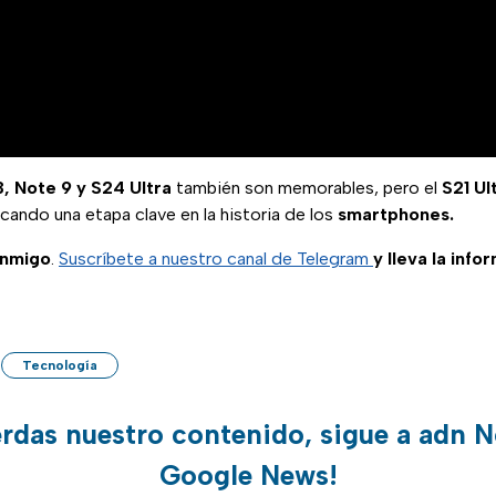
, Note 9 y S24 Ultra
también son memorables, pero el
S21 Ul
ando una etapa clave en la historia de los
smartphones.
onmigo
.
Suscríbete a nuestro canal de Telegram
y lleva la info
Tecnología
erdas nuestro contenido, sigue a adn N
Google News!