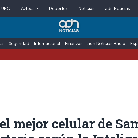
a UNO
Azteca 7
Deportes
Noticias
adn Noticias
ica
Seguridad
Internacional
Finanzas
adn Noticias Radio
Esp
 el mejor celular de S