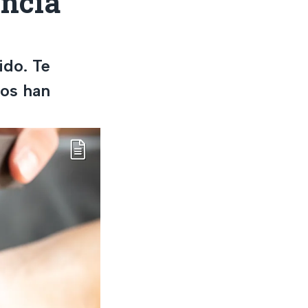
encia
ido. Te
los han