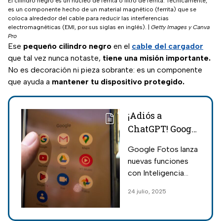
El cilindro negro es un núcleo de ferrita o filtro de ferrita. Técnicamente,
es un componente hecho de un material magnético (ferrita) que se
coloca alrededor del cable para reducir las interferencias
electromagnéticas (EMI, por sus siglas en inglés).
|
Getty Images y Canva
Pro
Ese
pequeño cilindro negro
en el
cable del cargador
que tal vez nunca notaste,
tiene una misión importante.
No es decoración ni pieza sobrante: es un componente
que ayuda a
mantener tu dispositivo protegido.
¡Adiós a
ChatGPT! Google
Fotos
Google Fotos lanza
revoluciona con
nuevas funciones
IA; tiene
con Inteligencia
funciones
Artificial (IA), antes
24 julio, 2025
increíbles
exclusivas de pago.
totalmente
Descubre cómo
usarlas gratis y