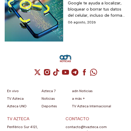
para localizarlo y
Google te ayuda a localizar,
bloquear o borrar tus datos
proteger tus datos
del celular, incluso de forma
remota; debes tener activada
06 agosto, 2026
esta función para proteger tu
información antes de que sea
tarde.
Cuenta de X / Twitter (se abre en una nuev
Cuenta de Instagram (se abre en una n
Cuenta de TikTok (se abre en una
Cuenta de YouTube (se abre 
Cuenta de Telegram (se a
Cuenta de Facebook 
Cuenta de Whats
En vivo
Azteca 7
adn Noticias
TV Azteca
Noticias
a más +
Azteca UNO
Deportes
TV Azteca Internacional
TV AZTECA
CONTACTO
Periférico Sur 4121,
contacto@tvazteca.com