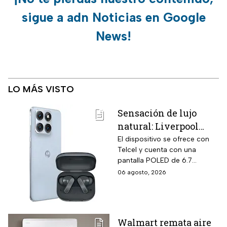
sigue a adn Noticias en Google
News!
LO MÁS VISTO
Sensación de lujo
natural: Liverpool
remata el Motorola
El dispositivo se ofrece con
Telcel y cuenta con una
Edge 70 Fusion de
pantalla POLED de 6.7
256GB de
pulgadas y funciones
06 agosto, 2026
almacenamiento,
enfocadas en rendimiento,
cámara de 50MP y
fotografía y entretenimiento.
audífonos de regalo
Walmart remata aire