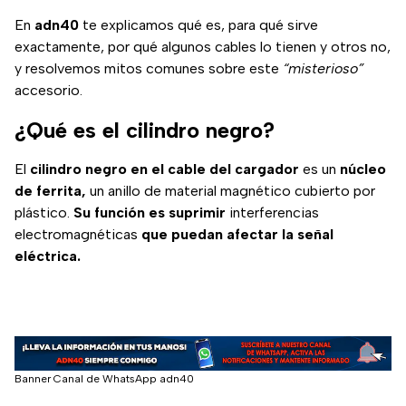
gratis
sacarle el máximo
En
adn40
te explicamos qué es, para qué sirve
provecho.
exactamente, por qué algunos cables lo tienen y otros no,
y resolvemos mitos comunes sobre este
“misterioso”
accesorio.
¿Qué es el cilindro negro?
El
cilindro negro en el cable del cargador
es un
núcleo
de ferrita,
un anillo de material magnético cubierto por
plástico.
Su función es suprimir
interferencias
electromagnéticas
que puedan afectar la señal
eléctrica.
Banner Canal de WhatsApp adn40