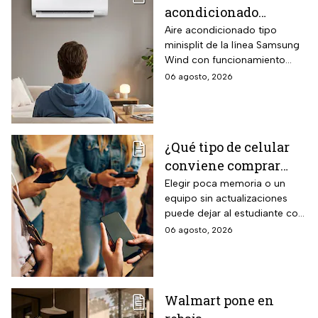
acondicionado
Samsung Wind
Aire acondicionado tipo
minisplit de la línea Samsung
Inverter frío y calor 1
Wind con funcionamiento
tonelada con WiFi y
bidireccional frío y calor
06 agosto, 2026
$3,500 de descuento
mediante bomba de calor
integrada, conectividad
SmartThings vía WiFi para
control desde smartphone y
¿Qué tipo de celular
capacidad de gestión
conviene comprar
mediante inteligencia artificial
con modo AI Auto Cooling
para el regreso a
Elegir poca memoria o un
que ajusta automáticamente
equipo sin actualizaciones
clases? La guía según
el rendimiento según
puede dejar al estudiante con
el nivel escolar
condiciones ambientales.
un celular lento e
06 agosto, 2026
incompatible
Walmart pone en