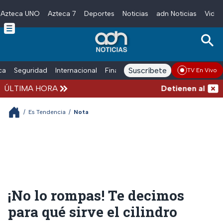
Azteca UNO
Azteca 7
Deportes
Noticias
adn Noticias
Video
Skip to main content
Suscríbete
ica
Seguridad
Internacional
Finanzas
adn Noticias Radio
Esp
TV En Vivo
ÚLTIMA HORA
Detienen al exgobe
/
Es Tendencia
/
Nota
¡No lo rompas! Te decimos
para qué sirve el cilindro