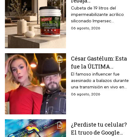
rebaja
impermeabilizante
Cubeta de 19 litros del
impermeabilizante acrílico
ecológico Impersec 10
siliconado Impersec
años con caucho
formulado con hasta 60 por
06 agosto, 2026
reciclado de 19 litros
ciento de caucho reciclado
para la temporada de
de llantas, vida útil
garantizada hasta 10 años,
lluvias
propiedades aislantes
César Gastélum: Esta
térmicas frente al frío y calor,
fue la ÚLTIMA
reducción del paso de ruidos
exteriores y aplicación directa
publicación del
El famoso influencer fue
mediante cepillo de ixtle sin
asesinado a balazos durante
influencer en redes
necesidad de tela de refuerzo
una transmisión en vivo en
sociales: “La cita
adicional.
calles del municipio de
06 agosto, 2026
fresita” | VIDEO
Culiacán en Sinaloa.
¿Perdiste tu celular?
El truco de Google