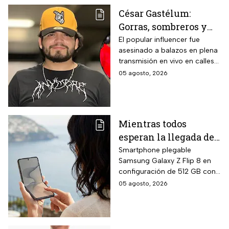
compatibilidad con concreto,
César Gastélum:
lámina galvanizada,
Gorras, sombreros y
fibrocemento y ladrillos,
además de fórmula libre de
las letras MZ, las
El popular influencer fue
asbesto y no inflamable.
asesinado a balazos en plena
pistas que investigan
transmisión en vivo en calles
tras el asesinato del
de Culiacán, Sinaloa.
05 agosto, 2026
influencer
Mientras todos
esperan la llegada del
nuevo celular
Smartphone plegable
Samsung Galaxy Z Flip 8 en
Samsung Z Flip8 de
configuración de 512 GB con
512GB, Liverpool
pantalla principal Dynamic
05 agosto, 2026
rebaja el valor de la
AMOLED 2X de 6.9 pulgadas,
preventa y ofrece
pantalla exterior Super
AMOLED de 4.1 pulgadas, 12
hasta 24 meses sin
GB de RAM, siete años de