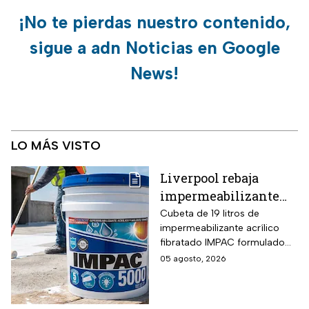
¡No te pierdas nuestro contenido,
sigue a adn Noticias en Google
News!
LO MÁS VISTO
Liverpool rebaja
impermeabilizante
fibratado IMPAC de 19
Cubeta de 19 litros de
impermeabilizante acrílico
litros y secado rápido
fibratado IMPAC formulado
de 4-6 horas con hasta
con base agua, resinas
05 agosto, 2026
13 MSI
acrílicas y fibras sintéticas
reforzantes que sustituyen la
tela de refuerzo tradicional,