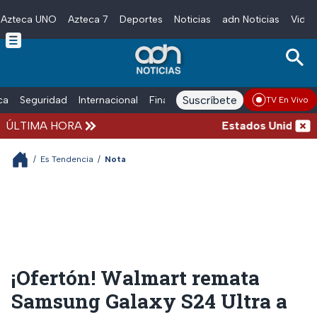
Azteca UNO
Azteca 7
Deportes
Noticias
adn Noticias
Video
Skip to main content
Suscríbete
ica
Seguridad
Internacional
Finanzas
adn Noticias Radio
Esp
TV En Vivo
ÚLTIMA HORA
Estados Unidos susp
/
Es Tendencia
/
Nota
¡Ofertón! Walmart remata
Samsung Galaxy S24 Ultra a