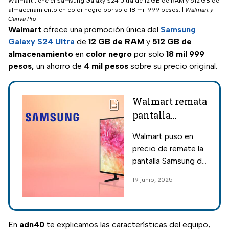
Walmart tiene el Samsung Galaxy S24 Ultra de 12 GB de RAM y 512 GB de
almacenamiento en color negro por solo 18 mil 999 pesos.
|
Walmart y
Canva Pro
Walmart
ofrece una promoción única del
Samsung
Galaxy S24 Ultra
de
12 GB de RAM
y
512 GB de
almacenamiento
en
color negro
por solo
18 mil 999
pesos,
un ahorro de
4 mil pesos
sobre su precio original.
Walmart remata
pantalla
Samsung de 70
Walmart puso en
pulgadas a
precio de remate la
menos de 10 mil
pantalla Samsung de
pesos 4K Ultra
70 pulgadas con
19 junio, 2025
HD Smart TV
resolución 4K y
Ultra HD; te
contamos el precio
y cómo comprarla
En
adn40
te explicamos las características del equipo,