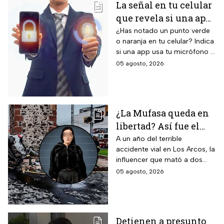
intereses
La señal en tu celular
actualizaciones de sistema
que revela si una app
operativo garantizadas y suite
completa de Galaxy AI con
te está escuchando
¿Has notado un punto verde
inteligencia artificial integrada.
o naranja en tu celular? Indica
¡No la ignores!
si una app usa tu micrófono o
cámara, clave para tu
05 agosto, 2026
privacidad; ¡No lo ignores!
¿La Mufasa queda en
libertad? Así fue el
aparatoso accidente
A un año del terrible
accidente vial en Los Arcos, la
en Los Arcos de
influencer que mató a dos
Querétaro en el que
personas podría ser liberada
05 agosto, 2026
murieron 2 personas
tras aceptar su
responsabilidad y pagar una
multa.
Detienen a presunto