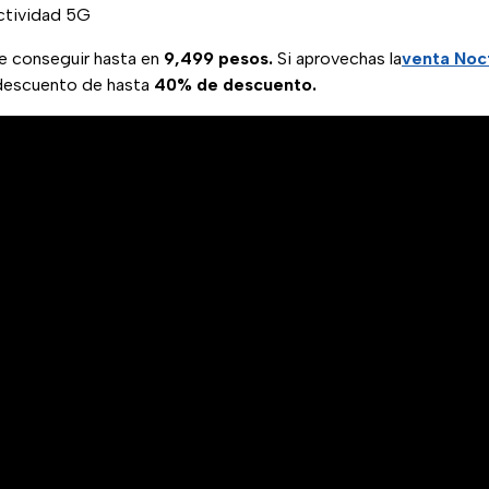
ctividad 5G
de conseguir hasta en
9,499 pesos.
Si aprovechas la
venta Noc
 descuento de hasta
40% de descuento.