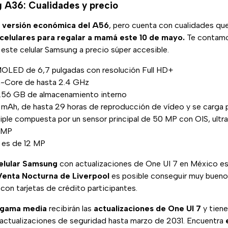
 A36: Cualidades y precio
la versión económica del A56
, pero cuenta con cualidades que
celulares para regalar a mamá este 10 de mayo.
Te contamos
este celular Samsung a precio súper accesible.
MOLED de 6,7 pulgadas con resolución Full HD+
-Core de hasta 2.4 GHz
56 GB de almacenamiento interno
 mAh, de hasta 29 horas de reproducción de vídeo y se carga
iple compuesta por un sensor principal de 50 MP con OIS, ultra
 MP
l es de 12 MP
celular Samsung
con actualizaciones de One UI 7 en México e
Venta Nocturna de Liverpool
es posible conseguir muy buen
con tarjetas de crédito participantes.
e gama media
recibirán las
actualizaciones de One UI 7
y tien
 actualizaciones de seguridad hasta marzo de 2031. Encuentra