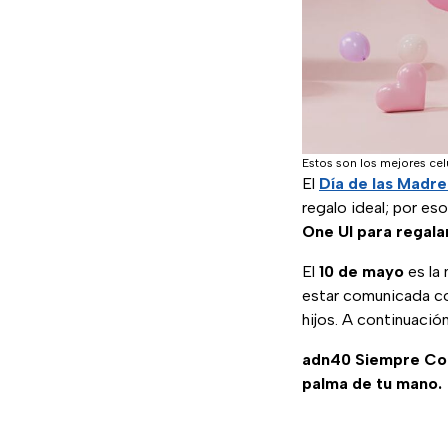
Estos son los mejores ce
El
Día de las Madre
regalo ideal; por es
One UI para regal
El
10 de mayo
es la
estar comunicada con
hijos. A continuació
adn40 Siempre C
palma de tu mano.