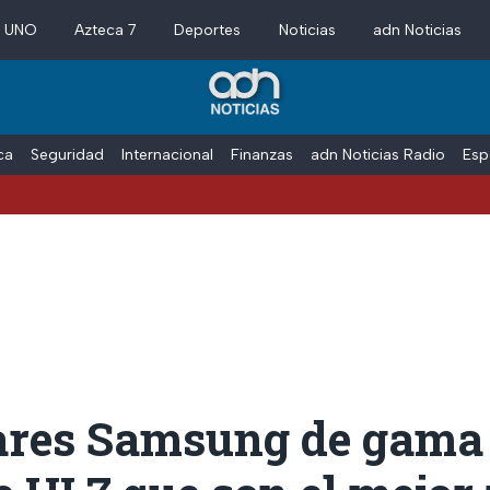
a UNO
Azteca 7
Deportes
Noticias
adn Noticias
ica
Seguridad
Internacional
Finanzas
adn Noticias Radio
Esp
lares Samsung de gama