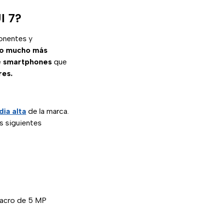
I 7?
onentes y
io mucho más
e
smartphones
que
res.
ia alta
de la marca.
s siguientes
 macro de 5 MP