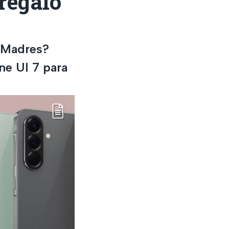
 regalo
s Madres?
ne UI 7 para