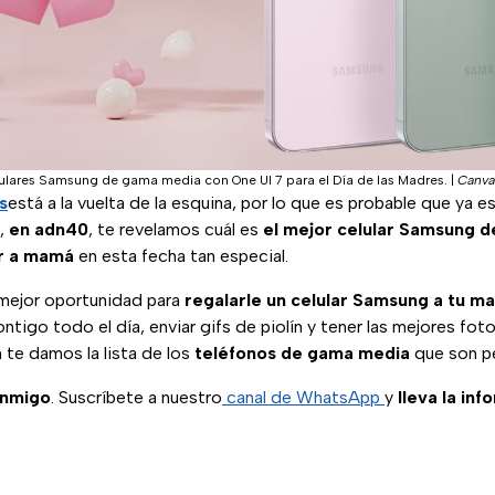
lulares Samsung de gama media con One UI 7 para el Día de las Madres.
|
Canva
s
está a la vuelta de la esquina, por lo que es probable que ya 
o,
en adn40
, te revelamos cuál es
el mejor celular Samsung 
ar a mamá
en esta fecha tan especial.
 mejor oportunidad para
regalarle un celular Samsung a tu m
tigo todo el día, enviar gifs de piolín y tener las mejores fot
n te damos la lista de los
teléfonos de gama media
que son p
onmigo
. Suscríbete a nuestro
canal de WhatsApp
y
lleva la inf