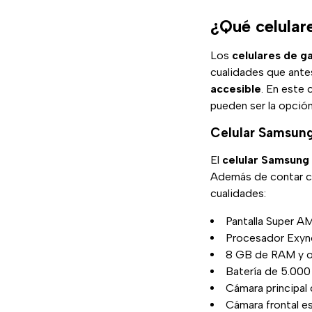
¿Qué celular
Los
celulares de 
cualidades que antes
accesible
. En este
pueden ser la opción
Celular Samsung
El
celular Samsung
Además de contar c
cualidades:
Pantalla Super A
Procesador Exyn
8 GB de RAM y o
Batería de 5.000
Cámara principal
Cámara frontal e