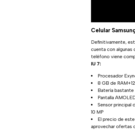
Celular Samsung
Definitivamente, est
cuenta con algunas 
teléfono viene comp
IU 7:
Procesador Exy
8 GB de RAM+1
Batería bastant
Pantalla AMOLED
Sensor principal 
10 MP
El precio de est
aprovechar ofertas