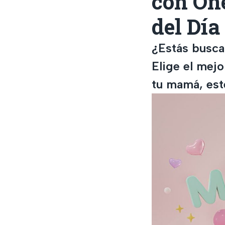
con One
del Día
¿Estás busca
Elige el mej
tu mamá, est