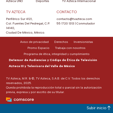
Azteca UNO
Deportes
TV Azteca Internacional
TV AZTECA
CONTACTO
Periférico Sur 4121,
contacto@tvazteca.com
Col. Fuentes Del Pedregal, C.P.
55 1720 1313
|
Conmutador
14140,
Ciudad De México, México.
Aviso de privacidad
Derechos
Inversionistas
Promo Espacio
Trabaja con nosotros
Programa de ética, integridad y cumplimiento
Defensor de Audiencias y Código de Ética de Televisión
Azteca III y Televisora del Valle de México
TV Azteca, M.R. & ©, TV Azteca, S.A.B. de C.V. Todos los derechos
reservados, 2025.
Queda prohibida la reproducción total o parcial sin la autorización
previa, expresa y por escrito de su titular.
Subir inicio