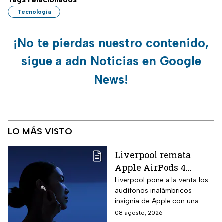
Tecnología
¡No te pierdas nuestro contenido,
sigue a adn Noticias en Google
News!
LO MÁS VISTO
Liverpool remata
Apple AirPods 4
inalámbricos con 20%
Liverpool pone a la venta los
audífonos inalámbricos
descuento y hasta 16
insignia de Apple con una
MSI
rebaja considerable y
08 agosto, 2026
opciones de pago diferido