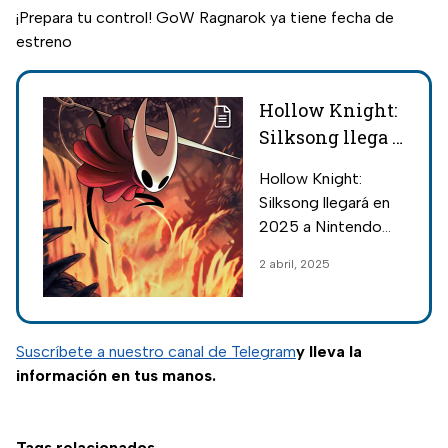
¡Prepara tu control! GoW Ragnarok ya tiene fecha de
estreno
Hollow Knight:
Silksong llega a
Nintendo
Hollow Knight:
Switch este
Silksong llegará en
2025: Cuándo
2025 a Nintendo
sale y todos los
Switch, Switch 2,
2 abril, 2025
detalles
Xbox, PlayStation y
PC; consulta todos
los detalles y
cuándo sale el
Suscríbete a nuestro canal de Telegram
y lleva la
esperado
información en tus manos.
metroidvania.
Tags relacionados