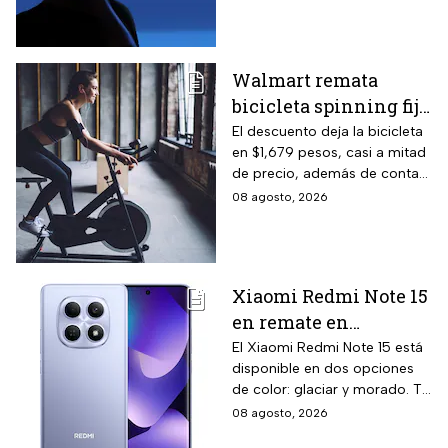
para todo México.
Walmart remata
bicicleta spinning fija
con monitoreo de
El descuento deja la bicicleta
en $1,679 pesos, casi a mitad
velocidad, calorías y
de precio, además de contar
pulso, ideal para hacer
el beneficio de meses sin
08 agosto, 2026
cardio en casa
intereses
Xiaomi Redmi Note 15
en remate en
Liverpool: 256 GB de
El Xiaomi Redmi Note 15 está
disponible en dos opciones
almacenamiento,
de color: glaciar y morado. Te
cámara de 108 MP y
contamos todos los detalles
08 agosto, 2026
carga rápida
de la promoción.