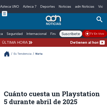
Azteca UNO
Azteca 7
Deportes
Noticias
adn Noticias
Video
Skip to main content
Suscríbete
ica
Seguridad
Internacional
Finanzas
adn Noticias Radio
Esp
TV En Vivo
ÚLTIMA HORA
Detienen al hombre que
/
Es Tendencia
/
Nota
Cuánto cuesta un Playstation
5 durante abril de 2025