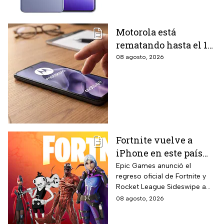
Motorola está
rematando hasta el 19
de agosto el celular
08 agosto, 2026
Moto G17 de 256 GB y
cámara de 50 MP con
15% de descuento por
el regreso a clases
Fortnite vuelve a
iPhone en este país
latinoamericano tras
Epic Games anunció el
regreso oficial de Fortnite y
acuerdo oficial con
Rocket League Sideswipe a
Apple en 2026
iPhones ubicados en Brasil
08 agosto, 2026
mediante descarga directa
desde Epic Games Store vía