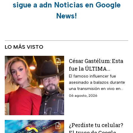
sigue a adn Noticias en Google
News!
LO MÁS VISTO
César Gastélum: Esta
fue la ÚLTIMA
publicación del
El famoso influencer fue
asesinado a balazos durante
influencer en redes
una transmisión en vivo en
sociales: “La cita
calles del municipio de
06 agosto, 2026
fresita” | VIDEO
Culiacán en Sinaloa.
¿Perdiste tu celular?
El truco de Google