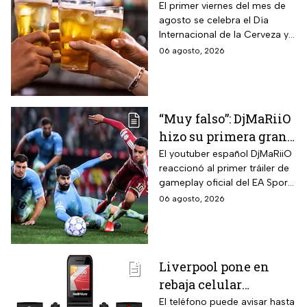
hay con base en su
El primer viernes del mes de
agosto se celebra el Día
sabor y fermentación
Internacional de la Cerveza y
si quieres celebrarlo
06 agosto, 2026
tomándote una, te contamos
los tipos que hay y sus
características.
“Muy falso”: DjMaRiiO
hizo su primera gran
crítica al gameplay
El youtuber español DjMaRiiO
reaccionó al primer tráiler de
del EA Sports FC 27
gameplay oficial del EA Sports
FC 27 y remarcó algunas
06 agosto, 2026
correcciones para la nueva
entrega del videojuego con
lanzamiento programado
para el 25 de septiembre de
Liverpool pone en
2026.
rebaja celular
CellAllure Bienestar
El teléfono puede avisar hasta