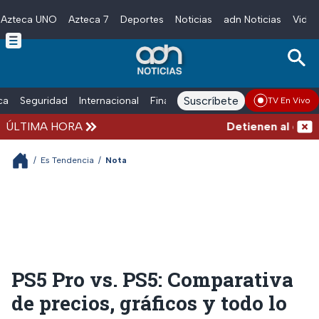
Azteca UNO
Azteca 7
Deportes
Noticias
adn Noticias
Video
Skip to main content
Suscríbete
ica
Seguridad
Internacional
Finanzas
adn Noticias Radio
Esp
TV En Vivo
ÚLTIMA HORA
Detienen al exgobe
/
Es Tendencia
/
Nota
PS5 Pro vs. PS5: Comparativa
de precios, gráficos y todo lo