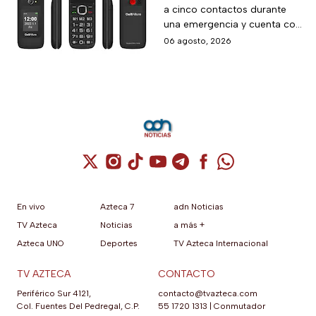
a cinco contactos durante
para adultos mayores
una emergencia y cuenta con
con botón SOS y hasta
envío gratis a domicilio
06 agosto, 2026
6 MSI
Cuenta de X / Twitter (se abre en una nuev
Cuenta de Instagram (se abre en una n
Cuenta de TikTok (se abre en una
Cuenta de YouTube (se abre 
Cuenta de Telegram (se a
Cuenta de Facebook 
Cuenta de Whats
En vivo
Azteca 7
adn Noticias
TV Azteca
Noticias
a más +
Azteca UNO
Deportes
TV Azteca Internacional
TV AZTECA
CONTACTO
Periférico Sur 4121,
contacto@tvazteca.com
Col. Fuentes Del Pedregal, C.P.
55 1720 1313
|
Conmutador