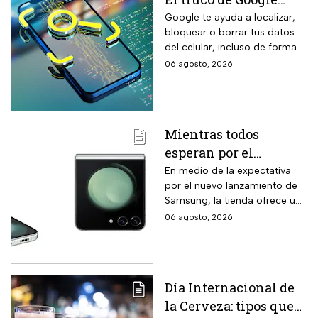
para localizarlo y
Google te ayuda a localizar,
bloquear o borrar tus datos
proteger tus datos
del celular, incluso de forma
remota; debes tener activada
06 agosto, 2026
esta función para proteger tu
información antes de que sea
tarde.
Mientras todos
esperan por el
Samsung Z Flip8,
En medio de la expectativa
por el nuevo lanzamiento de
Liverpool rebaja y
Samsung, la tienda ofrece un
remata el Galaxy Z
modelo anterior a un precio
06 agosto, 2026
Flip5 de 256GB a tres
más económico.
veces menos
Día Internacional de
la Cerveza: tipos que