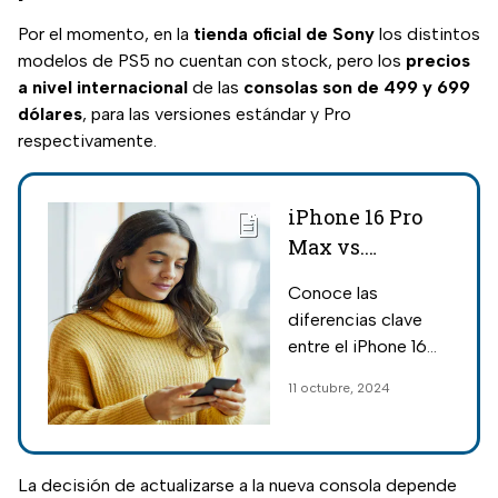
Por el momento, en la
tienda oficial de Sony
los distintos
modelos de PS5 no cuentan con stock, pero los
precios
a nivel internacional
de las
consolas son de 499 y 699
dólares
, para las versiones estándar y Pro
respectivamente.
iPhone 16 Pro
Max vs.
Samsung
Conoce las
Galaxy S24
diferencias clave
Ultra: ¿Cuál es
entre el iPhone 16
el mejor
Pro Max y el
11 octubre, 2024
smartphone?
Samsung Galaxy
S24 Ultra; compara
características,
precios y reseñas
La decisión de actualizarse a la nueva consola depende