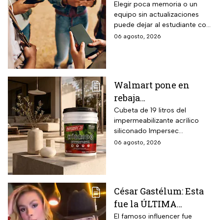
con modo AI Auto Cooling
para el regreso a
Elegir poca memoria o un
que ajusta automáticamente
equipo sin actualizaciones
clases? La guía según
el rendimiento según
puede dejar al estudiante con
el nivel escolar
condiciones ambientales.
un celular lento e
06 agosto, 2026
incompatible
Walmart pone en
rebaja
impermeabilizante
Cubeta de 19 litros del
impermeabilizante acrílico
ecológico Impersec 10
siliconado Impersec
años con caucho
formulado con hasta 60 por
06 agosto, 2026
reciclado de 19 litros
ciento de caucho reciclado
para la temporada de
de llantas, vida útil
garantizada hasta 10 años,
lluvias
propiedades aislantes
César Gastélum: Esta
térmicas frente al frío y calor,
fue la ÚLTIMA
reducción del paso de ruidos
exteriores y aplicación directa
publicación del
El famoso influencer fue