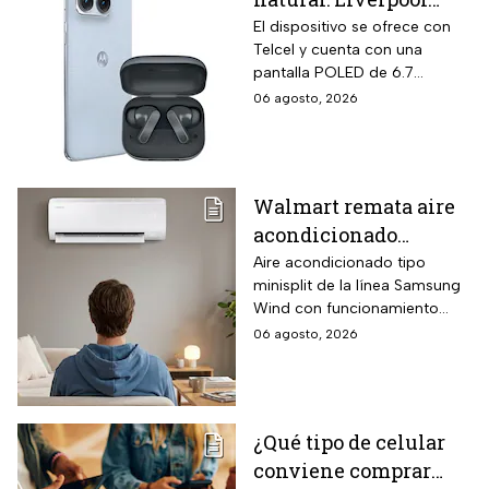
remata el Motorola
El dispositivo se ofrece con
Telcel y cuenta con una
Edge 70 Fusion de
pantalla POLED de 6.7
256GB de
pulgadas y funciones
06 agosto, 2026
almacenamiento,
enfocadas en rendimiento,
cámara de 50MP y
fotografía y entretenimiento.
audífonos de regalo
Walmart remata aire
acondicionado
Samsung Wind
Aire acondicionado tipo
minisplit de la línea Samsung
Inverter frío y calor 1
Wind con funcionamiento
tonelada con WiFi y
bidireccional frío y calor
06 agosto, 2026
$3,500 de descuento
mediante bomba de calor
integrada, conectividad
SmartThings vía WiFi para
control desde smartphone y
¿Qué tipo de celular
capacidad de gestión
conviene comprar
mediante inteligencia artificial