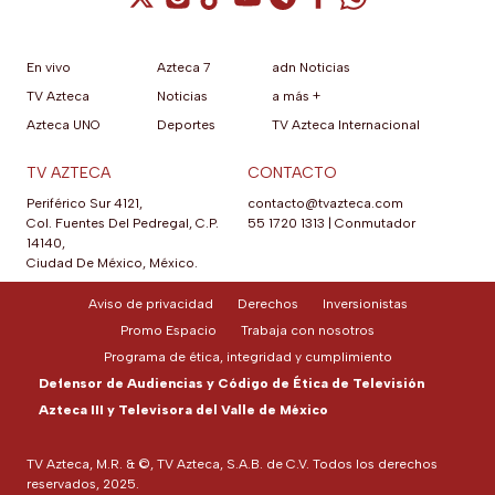
En vivo
Azteca 7
adn Noticias
TV Azteca
Noticias
a más +
Azteca UNO
Deportes
TV Azteca Internacional
TV AZTECA
CONTACTO
Periférico Sur 4121,
contacto@tvazteca.com
Col. Fuentes Del Pedregal, C.P.
55 1720 1313
|
Conmutador
14140,
Ciudad De México, México.
Aviso de privacidad
Derechos
Inversionistas
Promo Espacio
Trabaja con nosotros
Programa de ética, integridad y cumplimiento
Defensor de Audiencias y Código de Ética de Televisión
Azteca III y Televisora del Valle de México
TV Azteca, M.R. & ©, TV Azteca, S.A.B. de C.V. Todos los derechos
reservados, 2025.