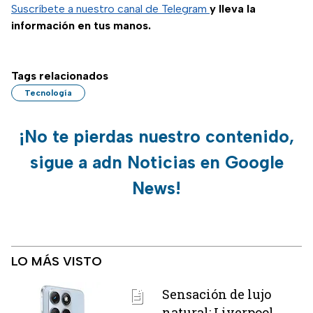
riesgos que esto
Suscríbete a nuestro canal de Telegram
y lleva la
conlleva; entérate
información en tus manos.
de cómo
protegerte
Tags relacionados
Tecnología
¡No te pierdas nuestro contenido,
sigue a adn Noticias en Google
News!
LO MÁS VISTO
Sensación de lujo
natural: Liverpool