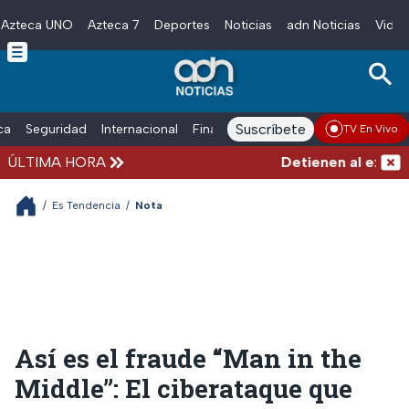
Azteca UNO
Azteca 7
Deportes
Noticias
adn Noticias
Video
Skip to main content
Suscríbete
ica
Seguridad
Internacional
Finanzas
adn Noticias Radio
Esp
TV En Vivo
ÚLTIMA HORA
Detienen al exgober
/
Es Tendencia
/
Nota
Así es el fraude “Man in the
Middle”: El ciberataque que