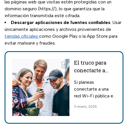
las páginas web que visitas estén protegidas con un
dominio seguro (https://), lo que garantiza que la
información transmitida esté cifrada.
Descargar aplicaciones de fuentes confiables
: Usar
únicamente aplicaciones y archivos provenientes de
tiendas oficiales
como Google Play o la App Store para
evitar
malware
y fraudes.
El truco para
conectarte a
cualquier red
Si planeas
WIFI pública
conectarte a una
sin arriesgar tu
red Wi-Fi pública en
información
lugares como
11 enero, 2025
aeropuertos o
cafeterías, no
subestimes los