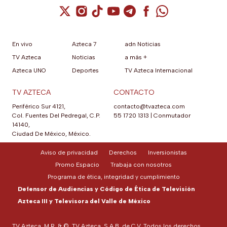
Cuenta de X / Twitter (se abre en una nuev
Cuenta de Instagram (se abre en una n
Cuenta de TikTok (se abre en una
Cuenta de YouTube (se abre 
Cuenta de Telegram (se a
Cuenta de Facebook 
Cuenta de Whats
En vivo
Azteca 7
adn Noticias
TV Azteca
Noticias
a más +
Azteca UNO
Deportes
TV Azteca Internacional
TV AZTECA
CONTACTO
Periférico Sur 4121,
contacto@tvazteca.com
Col. Fuentes Del Pedregal, C.P.
55 1720 1313
|
Conmutador
14140,
Ciudad De México, México.
Aviso de privacidad
Derechos
Inversionistas
Promo Espacio
Trabaja con nosotros
Programa de ética, integridad y cumplimiento
Defensor de Audiencias y Código de Ética de Televisión
Azteca III y Televisora del Valle de México
TV Azteca, M.R. & ©, TV Azteca, S.A.B. de C.V. Todos los derechos