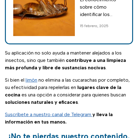
formas más
sobre cómo
fáciles de
identificar los
identificarlos
huevos de
15 febrero, 2025
en tu casa
cucaracha y
eliminarlos es
esencial para
mantener un hogar
Su aplicación no solo ayuda a mantener alejados a los
libre de plagas;
insectos, sino que también
contribuye a una limpieza
descubre cómo
más profunda y libre de sustancias nocivas
.
erradicarlos.
Si bien el
limón
no elimina a las cucarachas por completo,
su efectividad para repelerlas en
lugares clave de la
cocina
es una opción a considerar para quienes buscan
soluciones naturales y eficaces
.
Suscríbete a nuestro canal de Telegram
y lleva la
información en tus manos.
¡No te pierdas nuestro contenido,