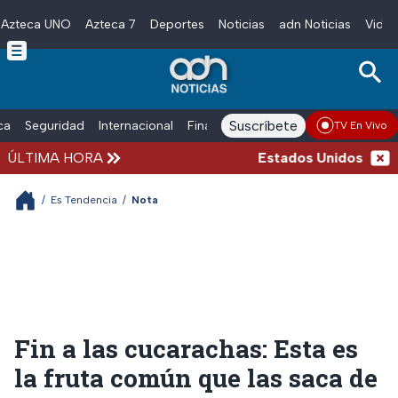
Azteca UNO
Azteca 7
Deportes
Noticias
adn Noticias
Video
Skip to main content
Suscríbete
ica
Seguridad
Internacional
Finanzas
adn Noticias Radio
Esp
TV En Vivo
ÚLTIMA HORA
Estados Unidos suspend
/
Es Tendencia
/
Nota
Fin a las cucarachas: Esta es
la fruta común que las saca de