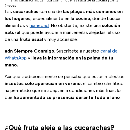
Fin a las cucarachas: La fruta común que las saca de la cocina
|
Getty
Images
Las
cucarachas
son una de
las plagas más comunes en
los hogares
, especialmente en
la cocina
, donde buscan
alimentos y
humedad
. No obstante, existe una
solución
natural
que puede ayudar a mantenerlas alejadas: el uso
de una
fruta usual
y muy accesible.
adn Siempre Conmigo
. Suscríbete a nuestro
canal de
WhatsApp
y
lleva la información en la palma de tu
mano.
Aunque tradicionalmente se pensaba que estos molestos
insectos solo aparecían en verano
, el cambio climático
ha permitido que se adapten a condiciones más frías, lo
que
ha aumentado su presencia durante todo el año
.
¿Qué fruta aleja a las cucarachas?