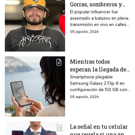
Gorras, sombreros y
fibrocemento y ladrillos,
además de fórmula libre de
las letras MZ, las
El popular influencer fue
asbesto y no inflamable.
asesinado a balazos en plena
pistas que investigan
transmisión en vivo en calles
tras el asesinato del
de Culiacán, Sinaloa.
05 agosto, 2026
influencer
Mientras todos
esperan la llegada del
nuevo celular
Smartphone plegable
Samsung Galaxy Z Flip 8 en
Samsung Z Flip8 de
configuración de 512 GB con
512GB, Liverpool
pantalla principal Dynamic
05 agosto, 2026
rebaja el valor de la
AMOLED 2X de 6.9 pulgadas,
preventa y ofrece
pantalla exterior Super
AMOLED de 4.1 pulgadas, 12
hasta 24 meses sin
GB de RAM, siete años de
intereses
La señal en tu celular
actualizaciones de sistema
que revela si una app
operativo garantizadas y suite