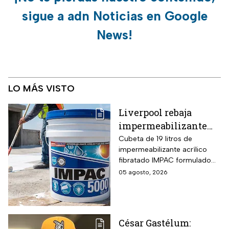
sigue a adn Noticias en Google
News!
LO MÁS VISTO
Liverpool rebaja
impermeabilizante
fibratado IMPAC de 19
Cubeta de 19 litros de
impermeabilizante acrílico
litros y secado rápido
fibratado IMPAC formulado
de 4-6 horas con hasta
con base agua, resinas
05 agosto, 2026
13 MSI
acrílicas y fibras sintéticas
reforzantes que sustituyen la
tela de refuerzo tradicional,
compatibilidad con concreto,
César Gastélum:
lámina galvanizada,