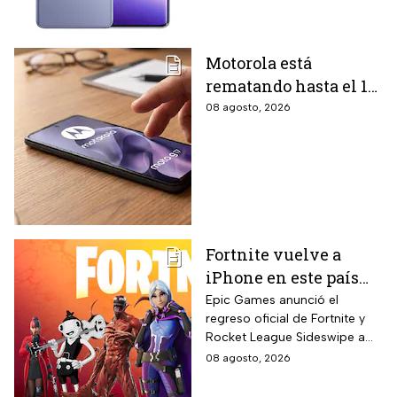
Motorola está
rematando hasta el 19
de agosto el celular
08 agosto, 2026
Moto G17 de 256 GB y
cámara de 50 MP con
15% de descuento por
el regreso a clases
Fortnite vuelve a
iPhone en este país
latinoamericano tras
Epic Games anunció el
regreso oficial de Fortnite y
acuerdo oficial con
Rocket League Sideswipe a
Apple en 2026
iPhones ubicados en Brasil
08 agosto, 2026
mediante descarga directa
desde Epic Games Store vía