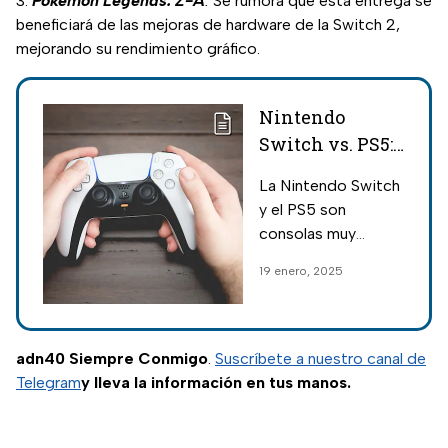
Pokémon Legends: Z-A
:
Se rumora que esta entrega se
beneficiará de las mejoras de hardware de la Switch 2,
mejorando su rendimiento gráfico.
Nintendo
Switch vs. PS5:
Comparación de
La Nintendo Switch
precios,
y el PS5 son
características
consolas muy
y rendimiento
populares, pero
19 enero, 2025
también muy
distintas. Estas son
las principales
especificaciones y
adn40 Siempre Conmigo
.
Suscríbete a nuestro canal de
diferencias de
Telegram
y lleva la información en tus manos.
precios.