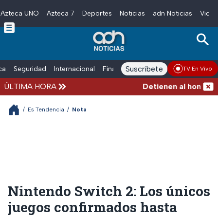
Azteca UNO
Azteca 7
Deportes
Noticias
adn Noticias
Video
Skip to main content
Suscríbete
ica
Seguridad
Internacional
Finanzas
adn Noticias Radio
Esp
TV En Vivo
ÚLTIMA HORA
Detienen al hombre que
/
Es Tendencia
/
Nota
Nintendo Switch 2: Los únicos
juegos confirmados hasta