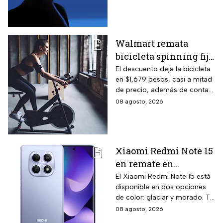
opciones de pago diferido
para todo México.
Walmart remata
bicicleta spinning fija
con monitoreo de
El descuento deja la bicicleta
en $1,679 pesos, casi a mitad
velocidad, calorías y
de precio, además de contar
pulso, ideal para hacer
el beneficio de meses sin
08 agosto, 2026
cardio en casa
intereses
Xiaomi Redmi Note 15
en remate en
Liverpool: 256 GB de
El Xiaomi Redmi Note 15 está
disponible en dos opciones
almacenamiento,
de color: glaciar y morado. Te
cámara de 108 MP y
contamos todos los detalles
08 agosto, 2026
carga rápida
de la promoción.