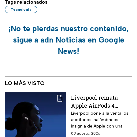
Tags relacionados
Tecnología
¡No te pierdas nuestro contenido,
sigue a adn Noticias en Google
News!
LO MÁS VISTO
Liverpool remata
Apple AirPods 4
inalámbricos con 20%
Liverpool pone a la venta los
audífonos inalámbricos
descuento y hasta 16
insignia de Apple con una
MSI
rebaja considerable y
08 agosto, 2026