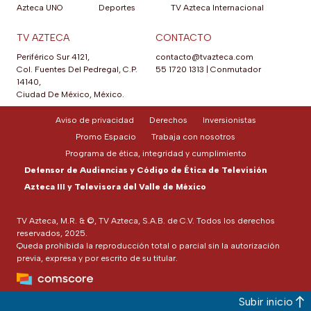
Azteca UNO
Deportes
TV Azteca Internacional
TV AZTECA
CONTACTO
Periférico Sur 4121,
contacto@tvazteca.com
Col. Fuentes Del Pedregal, C.P.
55 1720 1313
|
Conmutador
14140,
Ciudad De México, México.
Aviso de privacidad
Derechos
Inversionistas
Promo Espacio
Trabaja con nosotros
Programa de ética, integridad y cumplimiento
Defensor de Audiencias y Código de Ética de Televisión
Azteca III y Televisora del Valle de México
TV Azteca, M.R. & ©, TV Azteca, S.A.B. de C.V. Todos los derechos
reservados, 2025.
Queda prohibida la reproducción total o parcial sin la autorización
previa, expresa y por escrito de su titular.
Subir inicio