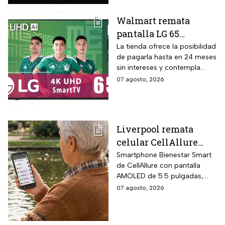
audio Onkyo 2.1 con
subwoofer, Dolby Atmos y
Walmart remata
plataforma Google TV.
pantalla LG 65
pulgadas UHD 4K con
La tienda ofrece la posibilidad
de pagarla hasta en 24 meses
funciones de
sin intereses y contempla
inteligencia artificial
devoluciones hasta 30 días
07 agosto, 2026
ThinQ
después de recibir el
producto.
Liverpool remata
celular CellAllure
Smart AMOLED 5.5
Smartphone Bienestar Smart
de CellAllure con pantalla
pulgadas con botón
AMOLED de 5.5 pulgadas,
SOS, ideal para adultos
sistema operativo Android 13
07 agosto, 2026
mayores: rebaja de 55%
con interfaz de letras y
y hasta 6 MSI
números grandes diseñada
específicamente para adultos