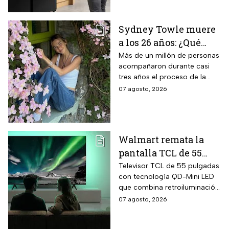
paredes delgadas de alta
eficiencia, compresor Digital
Sydney Towle muere
Inverter con 20 años de
a los 26 años: ¿Qué
garantía exclusiva,
dispensador de agua y hielo
cáncer padecía la
Más de un millón de personas
en la puerta y fábrica de
acompañaron durante casi
estrella de TikTok?
hielos automática.
tres años el proceso de la
creadora: tratamientos,
07 agosto, 2026
cirugías y hasta cumplió uno
de sus grandes sueños antes
de morir.
Walmart remata la
pantalla TCL de 55
pulgadas 4K QD-Mini
Televisor TCL de 55 pulgadas
con tecnología QD-Mini LED
Led con $6,600 de
que combina retroiluminación
descuento en línea y
Mini LED de casi precisión
07 agosto, 2026
hasta 24 meses sin
pixel con puntos cuánticos
intereses
QLED, resolución 4K UHD,