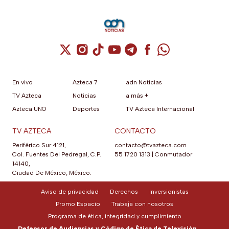
mayores, botón SOS físico
ubicado en la parte trasera
del equipo que activa llamada
automática al contacto de
emergencia junto con alarma
Cuenta de X / Twitter (se abre en una nuev
Cuenta de Instagram (se abre en una n
Cuenta de TikTok (se abre en una
Cuenta de YouTube (se abre 
Cuenta de Telegram (se a
Cuenta de Facebook 
Cuenta de Whats
sonora potente.
En vivo
Azteca 7
adn Noticias
TV Azteca
Noticias
a más +
Azteca UNO
Deportes
TV Azteca Internacional
TV AZTECA
CONTACTO
Periférico Sur 4121,
contacto@tvazteca.com
Col. Fuentes Del Pedregal, C.P.
55 1720 1313
|
Conmutador
14140,
Ciudad De México, México.
Aviso de privacidad
Derechos
Inversionistas
Promo Espacio
Trabaja con nosotros
Programa de ética, integridad y cumplimiento
Defensor de Audiencias y Código de Ética de Televisión