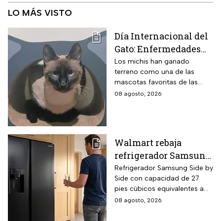
LO MÁS VISTO
Día Internacional del
Gato: Enfermedades
más comunes y cómo
Los michis han ganado
terreno como una de las
cuidar a estos felinos
mascotas favoritas de las
familias mexicanas y hoy 8 de
08 agosto, 2026
agosto es el Día Internacional
del gato.
Walmart rebaja
refrigerador Samsung
Side by Side 27 pies
Refrigerador Samsung Side by
Side con capacidad de 27
negro para familias
pies cúbicos equivalentes a
con casi 40% de
716 litros, tecnología
08 agosto, 2026
descuento
SpaceMax que amplía el
espacio interior mediante