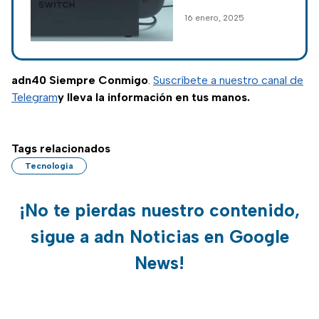
lanzamiento y
cuáles son sus
16 enero, 2025
precio
características,
juegos, fecha de
lanzamiento y
todos los detalles.
adn40 Siempre Conmigo
.
Suscríbete a nuestro canal de
Telegram
y lleva la información en tus manos.
Tags relacionados
Tecnología
¡No te pierdas nuestro contenido,
sigue a adn Noticias en Google
News!