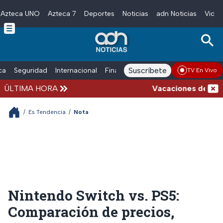
Azteca UNO
Azteca 7
Deportes
Noticias
adn Noticias
Video
Skip to main content
Suscríbete
ica
Seguridad
Internacional
Finanzas
adn Noticias Radio
Esp
TV En Vivo
ÚLTIMA HORA
Vacaciones de verano 
/
Es Tendencia
/
Nota
Nintendo Switch vs. PS5:
Comparación de precios,