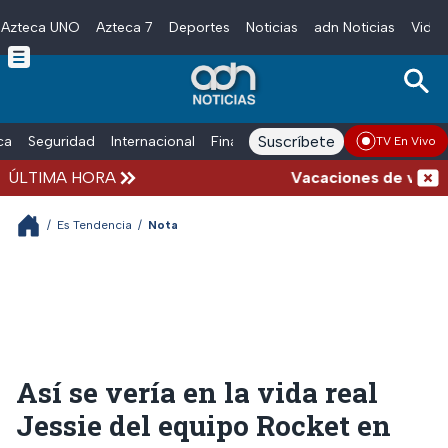
Azteca UNO
Azteca 7
Deportes
Noticias
adn Noticias
Video
Skip to main content
Suscríbete
ica
Seguridad
Internacional
Finanzas
adn Noticias Radio
Esp
TV En Vivo
ÚLTIMA HORA
Vacaciones de verano compli
/
Es Tendencia
/
Nota
Así se vería en la vida real
Jessie del equipo Rocket en