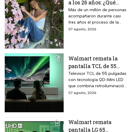
a los 26 años: ¿Qué
cáncer padecía la
Más de un millón de personas
acompañaron durante casi
estrella de TikTok?
tres años el proceso de la
creadora: tratamientos,
07 agosto, 2026
cirugías y hasta cumplió uno
de sus grandes sueños antes
de morir.
Walmart remata la
pantalla TCL de 55
pulgadas 4K QD-Mini
Televisor TCL de 55 pulgadas
con tecnología QD-Mini LED
Led con $6,600 de
que combina retroiluminación
descuento en línea y
Mini LED de casi precisión
07 agosto, 2026
hasta 24 meses sin
pixel con puntos cuánticos
intereses
QLED, resolución 4K UHD,
audio Onkyo 2.1 con
subwoofer, Dolby Atmos y
Walmart remata
plataforma Google TV.
pantalla LG 65