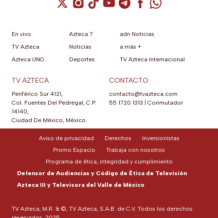
anterior.
Cuenta de X / Twitter (se abre en una nuev
Cuenta de Instagram (se abre en una n
Cuenta de TikTok (se abre en una
Cuenta de YouTube (se abre 
Cuenta de Telegram (se a
Cuenta de Facebook 
Cuenta de Whats
En vivo
Azteca 7
adn Noticias
TV Azteca
Noticias
a más +
Azteca UNO
Deportes
TV Azteca Internacional
TV AZTECA
CONTACTO
Periférico Sur 4121,
contacto@tvazteca.com
Col. Fuentes Del Pedregal, C.P.
55 1720 1313
|
Conmutador
14140,
Ciudad De México, México.
Aviso de privacidad
Derechos
Inversionistas
Promo Espacio
Trabaja con nosotros
Programa de ética, integridad y cumplimiento
Defensor de Audiencias y Código de Ética de Televisión
Azteca III y Televisora del Valle de México
TV Azteca, M.R. & ©, TV Azteca, S.A.B. de C.V. Todos los derechos
reservados, 2025.