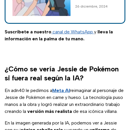
Pokémon, pero ¿te
26 diciembre, 2024
has preguntado
cómo se vería en la
vida real la mujer
que hace valer la ley
Suscríbete a nuestro
canal de WhatsApp
y
lleva la
en el mundo
información en la palma de tu mano.
ficticio?
¿Cómo se vería Jessie de Pokémon
si fuera real según la IA?
En adn40 le pedimos a
Meta AI
reimaginar al personaje de
Jessie de Pokémon en carne y hueso. La tecnología puso
manos a la obra y logró realizar un extraordinario trabajo
creando la
versión más realista
de esa icónica villana.
En la imagen generada por la IA, podemos ver a Jessie
con su i
cónico cabello rojo
y usando un
uniforme
de