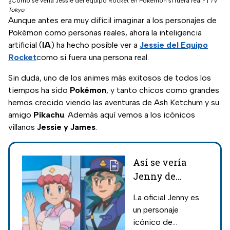
¿Cómo se vería Jessie del equipo Rocket en Pokémon si fuera real?
|
TV
Tokyo
Aunque antes era muy difícil imaginar a los personajes de
Pokémon como personas reales, ahora la inteligencia
artificial (
IA
) ha hecho posible ver a
Jessie del Equipo
Rocket
como si fuera una persona real.
Sin duda, uno de los animes más exitosos de todos los
tiempos ha sido
Pokémon
, y tanto chicos como grandes
hemos crecido viendo las aventuras de Ash Ketchum y su
amigo
Pikachu
. Además aquí vemos a los icónicos
villanos
Jessie y James
.
Así se vería
Jenny de
Pokémon si
La oficial Jenny es
fuera una mujer
un personaje
en la vida real
icónico de