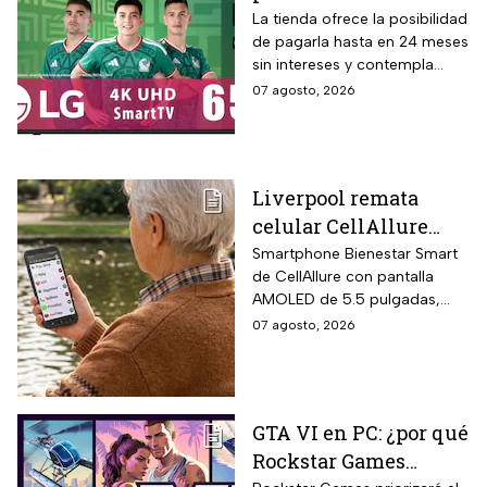
pulgadas UHD 4K con
La tienda ofrece la posibilidad
de pagarla hasta en 24 meses
funciones de
sin intereses y contempla
inteligencia artificial
devoluciones hasta 30 días
07 agosto, 2026
ThinQ
después de recibir el
producto.
Liverpool remata
celular CellAllure
Smart AMOLED 5.5
Smartphone Bienestar Smart
de CellAllure con pantalla
pulgadas con botón
AMOLED de 5.5 pulgadas,
SOS, ideal para adultos
sistema operativo Android 13
07 agosto, 2026
mayores: rebaja de 55%
con interfaz de letras y
y hasta 6 MSI
números grandes diseñada
específicamente para adultos
mayores, botón SOS físico
GTA VI en PC: ¿por qué
ubicado en la parte trasera
Rockstar Games
del equipo que activa llamada
automática al contacto de