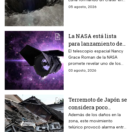
nuestro satélite natural, ¿qué
05 agosto, 2026
consecuencias tendrá? Aquí
te contamos.
La NASA está lista
para lanzamiento del
telescopio espacial
El telescopio espacial Nancy
Grace Roman de la NASA
Nancy Grace Roman
promete revelar uno de los
misterios más grandes del
03 agosto, 2026
Universo.
Terremoto de Japón se
considera poco
común; así lo
Además de los daños en la
zona, este movimiento
explican los expertos
telúrico provocó alarma entre