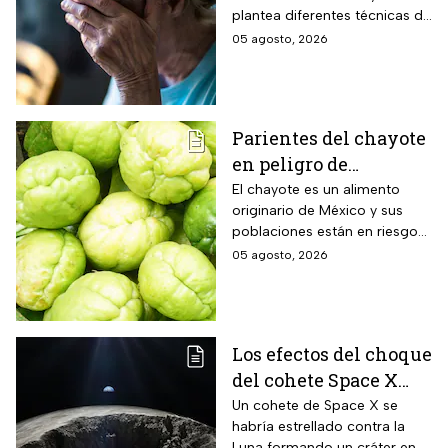
tu cerebro de forma
plantea diferentes técnicas de
natural al envejecer
estimulación mental para
05 agosto, 2026
mitigar los fallos de atención
y olvidos cotidianos.
Parientes del chayote
en peligro de
extinción, advierte
El chayote es un alimento
originario de México y sus
Instituto de Ecología
poblaciones están en riesgo
de desaparecer a corto plazo
05 agosto, 2026
de acuerdo con el Instituto de
Ecología.
Los efectos del choque
del cohete Space X
contra la Luna
Un cohete de Space X se
habría estrellado contra la
Luna formando un cráter en