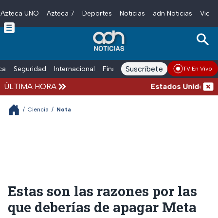
Azteca UNO
Azteca 7
Deportes
Noticias
adn Noticias
Video
Skip to main content
Suscríbete
ica
Seguridad
Internacional
Finanzas
adn Noticias Radio
Esp
TV En Vivo
ÚLTIMA HORA
Estados Unidos susp
/
Ciencia
/
Nota
Estas son las razones por las
que deberías de apagar Meta