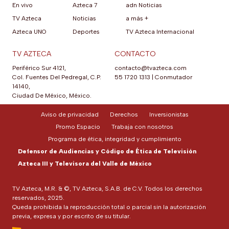
En vivo
Azteca 7
adn Noticias
TV Azteca
Noticias
a más +
Azteca UNO
Deportes
TV Azteca Internacional
TV AZTECA
CONTACTO
Periférico Sur 4121,
contacto@tvazteca.com
Col. Fuentes Del Pedregal, C.P.
55 1720 1313
|
Conmutador
14140,
Ciudad De México, México.
Aviso de privacidad
Derechos
Inversionistas
Promo Espacio
Trabaja con nosotros
Programa de ética, integridad y cumplimiento
Defensor de Audiencias y Código de Ética de Televisión
Azteca III y Televisora del Valle de México
TV Azteca, M.R. & ©, TV Azteca, S.A.B. de C.V. Todos los derechos
reservados, 2025.
Queda prohibida la reproducción total o parcial sin la autorización
previa, expresa y por escrito de su titular.