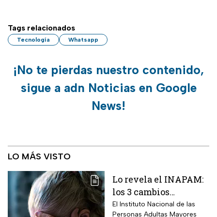
Tags relacionados
Tecnología
Whatsapp
¡No te pierdas nuestro contenido,
sigue a adn Noticias en Google
News!
LO MÁS VISTO
Lo revela el INAPAM:
los 3 cambios
silenciosos que sufre
El Instituto Nacional de las
Personas Adultas Mayores