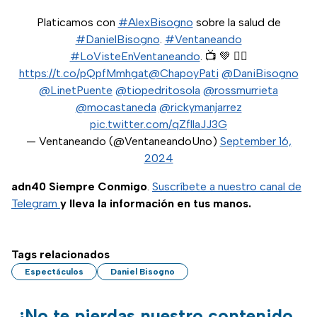
Platicamos con
#AlexBisogno
sobre la salud de
#DanielBisogno
.
#Ventaneando
#LoVisteEnVentaneando
. 📺 💚 👉🏻
https://t.co/pQpfMmhgat
@ChapoyPati
@DaniBisogno
@LinetPuente
@tiopedritosola
@rossmurrieta
@mocastaneda
@rickymanjarrez
pic.twitter.com/qZfllaJJ3G
— Ventaneando (@VentaneandoUno)
September 16,
2024
adn40 Siempre Conmigo
.
Suscríbete a nuestro canal de
Telegram
y lleva la información en tus manos.
Tags relacionados
Espectáculos
Daniel Bisogno
¡No te pierdas nuestro contenido,