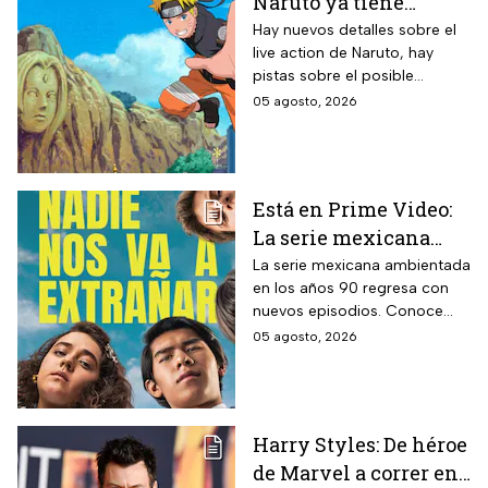
Naruto ya tiene
director y así avanza
Hay nuevos detalles sobre el
live action de Naruto, hay
el casting de la
pistas sobre el posible
película
enfoque de la historia y
05 agosto, 2026
quiénes serán los
protagonistas de la cinta.
Está en Prime Video:
La serie mexicana
noventera de la que
La serie mexicana ambientada
en los años 90 regresa con
todos están hablando
nuevos episodios. Conoce
y que se ve en un fin
cuándo se estrena, qué
05 agosto, 2026
de semana
pasará tras el impactante final
de la primera temporada y
quiénes vuelven al elenco.
Harry Styles: De héroe
de Marvel a correr en