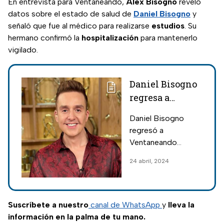
En entrevista para Ventaneando,
Alex Bisogno
reveló
datos sobre el estado de salud de
Daniel Bisogno
y
señaló que fue al médico para realizarse
estudios
. Su
hermano confirmó la
hospitalización
para mantenerlo
vigilado.
Daniel Bisogno
regresa a
Ventaneando y
Daniel Bisogno
revela lo que le
regresó a
pasó realmente
Ventaneando
después de más de
24 abril, 2024
dos meses de
ausencia, durante
los cuales enfrentó
serios problemas de
Suscríbete a nuestro
canal de WhatsApp
y
lleva la
salud que lo llevaron
información en la palma de tu mano.