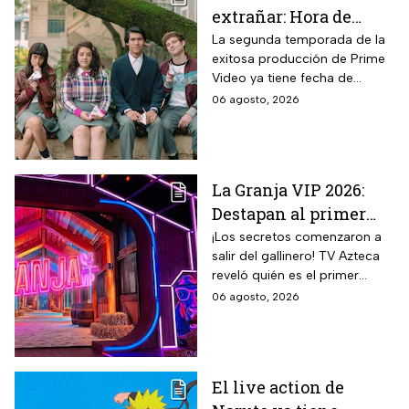
extrañar: Hora de
estreno de la
La segunda temporada de la
exitosa producción de Prime
Temporada 2 y reparto
Video ya tiene fecha de
completo
estreno. Conoce el horario en
06 agosto, 2026
México, el reparto completo y
la trama tras la muerte de
Memo.
La Granja VIP 2026:
Destapan al primer
participante del
¡Los secretos comenzaron a
salir del gallinero! TV Azteca
reality más viral de la
reveló quién es el primer
televisión mexicana
granjero confirmado para la
06 agosto, 2026
segunda temporada del
reality 24/7.
El live action de