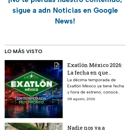
sigue a adn Noticias en Google
News!
LO MÁS VISTO
Exatlón México 2026:
La fecha en que
iniciará la nueva
La décima temporada de
Exatlón México ya tiene fecha
temporada
y hora de estreno; conoce
cuándo comienza, dónde
08 agosto, 2026
verlo y quiénes son los atletas
que regresan a la
competencia.
Nadie nos va a