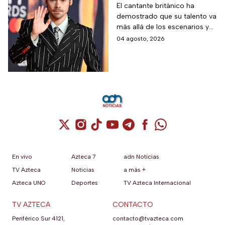
Chapultepec; las
El cantante británico ha
demostrado que su talento va
apariciones del
más allá de los escenarios y
cantante en el cine
ha llegado a la pantalla
04 agosto, 2026
grande. conoce los
personajes que ha
interpretado.
Cuenta de X / Twitter (se abre en una nuev
Cuenta de Instagram (se abre en una n
Cuenta de TikTok (se abre en una
Cuenta de YouTube (se abre 
Cuenta de Telegram (se a
Cuenta de Facebook 
Cuenta de Whats
En vivo
Azteca 7
adn Noticias
TV Azteca
Noticias
a más +
Azteca UNO
Deportes
TV Azteca Internacional
TV AZTECA
CONTACTO
Periférico Sur 4121,
contacto@tvazteca.com