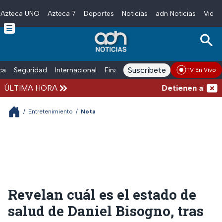
Azteca UNO
Azteca 7
Deportes
Noticias
adn Noticias
Video
Skip to main content
Suscríbete
ica
Seguridad
Internacional
Finanzas
adn Noticias Radio
Esp
TV En Vivo
ÚLTIMA HORA
Detienen al hombr
/
Entretenimiento
/
Nota
Revelan cuál es el estado de
salud de Daniel Bisogno, tras