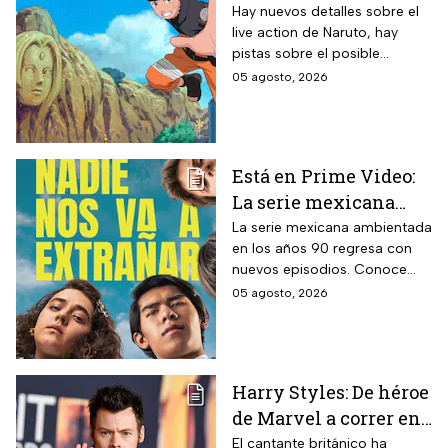
director y así avanza
Hay nuevos detalles sobre el
live action de Naruto, hay
el casting de la
pistas sobre el posible
película
enfoque de la historia y
05 agosto, 2026
quiénes serán los
protagonistas de la cinta.
Está en Prime Video:
La serie mexicana
noventera de la que
La serie mexicana ambientada
en los años 90 regresa con
todos están hablando
nuevos episodios. Conoce
y que se ve en un fin
cuándo se estrena, qué
05 agosto, 2026
de semana
pasará tras el impactante final
de la primera temporada y
quiénes vuelven al elenco.
Harry Styles: De héroe
de Marvel a correr en
Chapultepec; las
El cantante británico ha