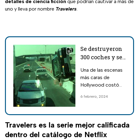
detalles de ciencia ficción
que podrían cautivar a más de
uno y lleva por nombre
Travelers
.
Se destruyeron
300 coches y se
gastó más de 2
Una de las escenas
millones de
más caras de
dólares para
Hollywood costó
esta escena
más de 2 millones
6 febrero, 2024
de dólares y
pertenece a una de
las franquicias más
famosas
Travelers es la serie mejor calificada
dentro del catálogo de Netflix