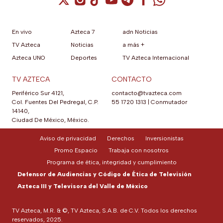
En vivo
Azteca 7
adn Noticias
TV Azteca
Noticias
a más +
Azteca UNO
Deportes
TV Azteca Internacional
TV AZTECA
CONTACTO
Periférico Sur 4121,
contacto@tvazteca.com
Col. Fuentes Del Pedregal, C.P.
55 1720 1313
|
Conmutador
14140,
Ciudad De México, México.
Aviso de privacidad
Derechos
Inversionistas
Promo Espacio
Trabaja con nosotros
Programa de ética, integridad y cumplimiento
Defensor de Audiencias y Código de Ética de Televisión
Azteca III y Televisora del Valle de México
TV Azteca, M.R. & ©, TV Azteca, S.A.B. de C.V. Todos los derechos
reservados, 2025.