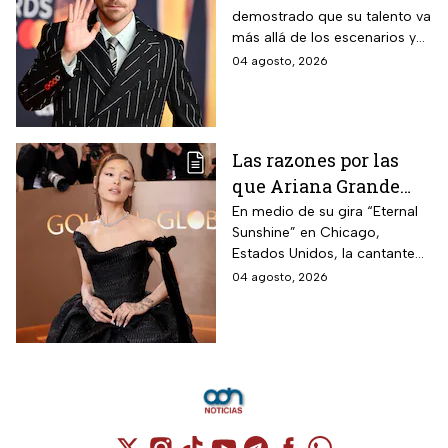
demostrado que su talento va
apariciones del
más allá de los escenarios y
cantante en el cine
ha llegado a la pantalla
04 agosto, 2026
grande. conoce los
personajes que ha
interpretado.
Las razones por las
que Ariana Grande
hará una pausa en su
En medio de su gira “Eternal
Sunshine” en Chicago,
carrera
Estados Unidos, la cantante
informó a sus fanáticos que
04 agosto, 2026
“se alejará de la atención
pública”
Cuenta de X / Twitter (se abre en una nuev
Cuenta de Instagram (se abre en una n
Cuenta de TikTok (se abre en una
Cuenta de YouTube (se abre 
Cuenta de Telegram (se a
Cuenta de Facebook 
Cuenta de Whats