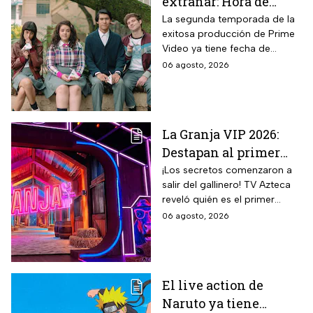
extrañar: Hora de
estreno de la
La segunda temporada de la
exitosa producción de Prime
Temporada 2 y reparto
Video ya tiene fecha de
completo
estreno. Conoce el horario en
06 agosto, 2026
México, el reparto completo y
la trama tras la muerte de
Memo.
La Granja VIP 2026:
Destapan al primer
participante del
¡Los secretos comenzaron a
salir del gallinero! TV Azteca
reality más viral de la
reveló quién es el primer
televisión mexicana
granjero confirmado para la
06 agosto, 2026
segunda temporada del
reality 24/7.
El live action de
Naruto ya tiene