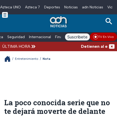
Azteca UNO
Azteca 7
Deportes
Noticias
adn Noticias
Video
Skip to main content
Suscríbete
ica
Seguridad
Internacional
Finanzas
adn Noticias Radio
Esp
TV En Vivo
ÚLTIMA HORA
Detienen al exgober
/
Entretenimiento
/
Nota
La poco conocida serie que no
te dejará moverte de delante