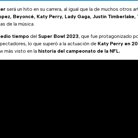
er
será un hito en su carrera, al igual que la de muchos otros 
Lopez, Beyoncé, Katy Perry, Lady Gaga, Justin Timberlake
as de la música.
edio
tiempo
del
Super Bowl 2023
, que fue protagonizado p
pectadores, lo que superó a la actuación de
Katy Perry en 2
w más visto en la
historia del campeonato de la NFL.