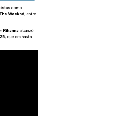
artistas como
, The Weeknd
, entre
or
Rihanna
alcanzó
025
, que era hasta