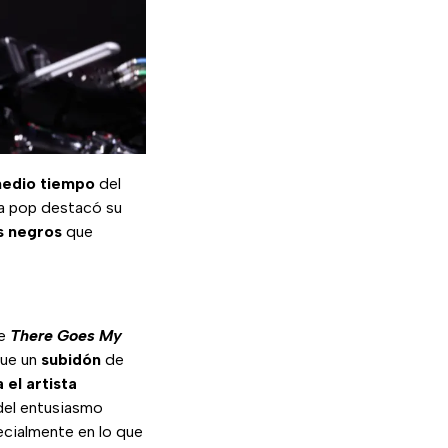
edio tiempo
del
la pop destacó su
as negros
que
de
There Goes My
Fue un
subidón
de
 el artista
 del entusiasmo
ecialmente en lo que