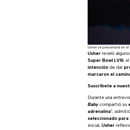
Usher se presentará en el
Usher
reveló algun
Super Bowl LVIII
, e
intención
de dar
pr
marcaron el camin
Suscríbete a nues
Durante una entrevi
Baby
compartió su
adrenalina
", admiti
seleccionado para 
inicial,
Usher
reflex