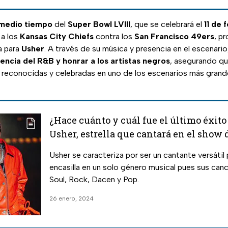
medio tiempo
del
Super Bowl LVIII
, que se celebrará el
11 de 
 a los
Kansas City Chiefs
contra los
San Francisco 49ers
, p
a para
Usher
. A través de su música y presencia en el escenario
rencia del R&B y honrar a los artistas negros
, asegurando qu
 reconocidas y celebradas en uno de los escenarios más grande
¿Hace cuánto y cuál fue el último éxit
Usher, estrella que cantará en el show 
tiempo del Superbowl?
Usher se caracteriza por ser un cantante versátil
encasilla en un solo género musical pues sus ca
Soul, Rock, Dacen y Pop.
26 enero, 2024