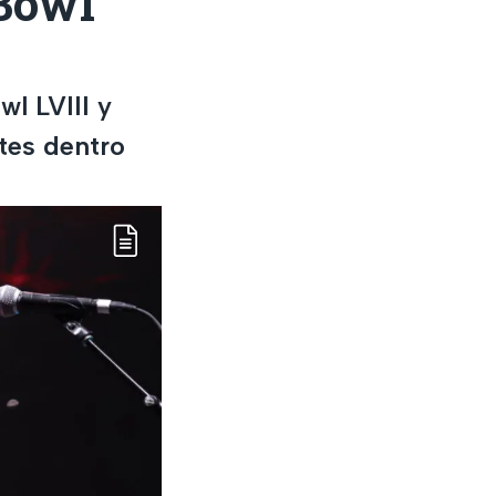
 Bowl
l LVIII y
tes dentro