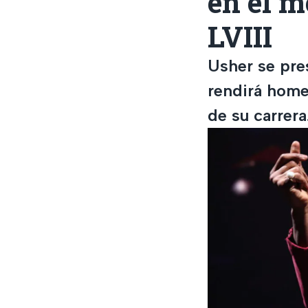
en el m
LVIII
Usher se pre
rendirá home
de su carrera