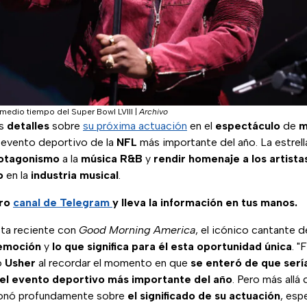
 medio tiempo del Super Bowl LVIII
|
Archivo
os
detalles
sobre
su próxima actuación
en el
espectáculo
de
m
l evento deportivo de la
NFL
más importante del año. La estrel
otagonismo
a la
música R&B
y
rendir homenaje a los artist
o
en la
industria
musical
.
tro
canal de Telegram
y lleva la información en tus manos.
sta reciente con
Good Morning America
, el icónico cantante 
emoción
y
lo que significa para él esta oportunidad única
. "
ó
Usher
al recordar el momento en que
se enteró de que sería
el evento deportivo más importante del año
. Pero más allá
ionó profundamente sobre
el significado de su actuación
, esp