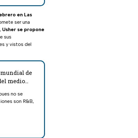
febrero en Las
romete ser una
,
Usher
se propone
e sus
s y vistos del
o mundial de
del medio
 pues no se
nciones son R&B,