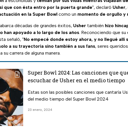
ón
a escondidas y
temían por sus vidas mientras viajaban de
sí que con ésta entro por la puerta grande
", declaró
Usher
,
actuación en la Super Bowl
como un
momento de orgullo y 
 abarca décadas de grandes éxitos,
Usher
también
hizo hinca
lo han apoyado a lo largo de los años
. Reconociendo que su é
ista señaló, "
No empecé donde estoy ahora, y no llegué allí 
solo a su trayectoria sino también a sus fans
, seres querido
a su carrera de alguna manera.
Super Bowl 2024: Las canciones que q
escuchar de Usher en el medio tiempo
Estas son las posibles canciones que cantaría Us
del medio tiempo del Super Bowl 2024
23 enero, 2024