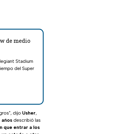
how de medio
llegiant Stadium
iempo del Super
gros", dijo
Usher
,
 años
describió las
 que entrar a los