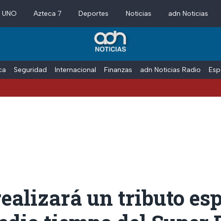
a UNO
Azteca 7
Deportes
Noticias
adn Noticias
ica
Seguridad
Internacional
Finanzas
adn Noticias Radio
Esp
ealizará un tributo esp