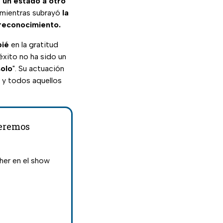
 un estado a otro
 mientras subrayó
la
reconocimiento.
pié
en la gratitud
xito no ha sido un
solo
". Su actuación
s y todos aquellos
ueremos
her en el show