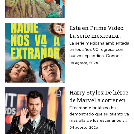
quiénes serán los
protagonistas de la cinta.
Está en Prime Video:
La serie mexicana
noventera de la que
La serie mexicana ambientada
en los años 90 regresa con
todos están hablando
nuevos episodios. Conoce
y que se ve en un fin
cuándo se estrena, qué
05 agosto, 2026
de semana
pasará tras el impactante final
de la primera temporada y
quiénes vuelven al elenco.
Harry Styles: De héroe
de Marvel a correr en
Chapultepec; las
El cantante británico ha
demostrado que su talento va
apariciones del
más allá de los escenarios y
cantante en el cine
ha llegado a la pantalla
04 agosto, 2026
grande. conoce los