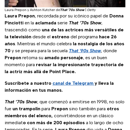
Laura Prepon y Ashton Kutcher de
That '70s Show
|
Getty
Laura Prepon
, recordada por su icónico papel de
Donna
Pinciotti
en la
aclamada
serie
That ‘70s Show
,
trascendió como
una de las actrices más versátiles de
la televisión
desde el
estreno
del programa
hace 26
años
. Mientras el mundo celebra
la nostalgia de los años
70
y se prepara para la secuela
That '90s Show
, donde
Prepon
retoma su
amado
personaje
, es un buen
momento para
revisar la impresionante trayectoria de
la actriz más allá de Point Place.
Suscríbete a nuestro
canal de Telegram
y lleva la
información en tus manos.
That ‘70s Show
, que comenzó a emitirse en 1998, no solo
fue
un
trampolín
para
Prepon
sino también para
otros
miembros del elenco,
convirtiéndose en un clásico
inmediat
o con más de 200 episodios
a lo largo de ocho
temporadas. En la serie,
Laura
Prepon
dio vida a
Donna