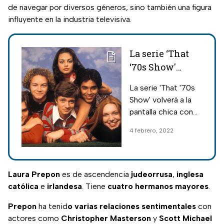
de navegar por diversos géneros, sino también una figura
influyente en la industria televisiva.
La serie ‘That
‘70s Show'
volverá a
La serie 'That '70s
Netflix con
Show' volverá a la
nueva secuela
pantalla chica con
una secuela llamada
4 febrero, 2022
'That '90s Show', la
cual se transmitirá
en Netflix.
Laura
Prepon
es de ascendencia
judeorrusa
,
inglesa
católica
e
irlandesa
. Tiene
cuatro hermanos mayores
.
Prepon
ha tenid
o varias relaciones sentimentales
con
actores como
Christopher
Masterson
y
Scott Michael