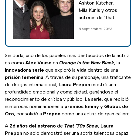
Ashton Kutcher,
condena a
Mila Kunis y otros
Danny
actores de 'That
Masterson
'70s Show'
8 septiembre, 2023
mostraron su apoyo
a Danny Masterson
tras ser
sentenciado a
Sin duda, uno de los papeles más destacados de la actriz
varias décadas de
es como
Alex
Vause
en
Orange is the New Black
, la
prisión por dos
innovadora
serie
que exploró la
vida
dentro de una
delitos graves.
prisión
femenina
. A través de su personaje, una traficante
de drogas internacional,
Laura
Prepon
mostró una
profundidad emocional y complejidad, ganándose el
reconocimiento de crítica y público. La serie, que recibió
numerosas nominaciones a
premios
Emmy y Globos de
Oro
, consolidó a
Prepon
como una actriz de gran calibre.
A
26 años del estreno
de
That ‘70s Show
,
Laura
Prepon
no solo demostró ser una actriz talentosa capaz