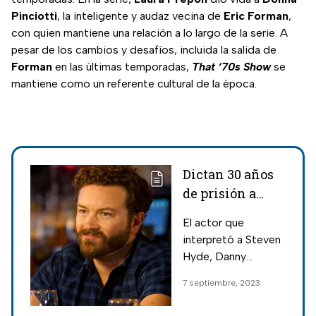
Pinciotti
, la inteligente y audaz vecina de
Eric Forman
,
con quien mantiene una relación a lo largo de la serie. A
pesar de los cambios y desafíos, incluida la salida de
Forman
en las últimas temporadas,
That ‘70s Show
se
mantiene como un referente cultural de la época.
Dictan 30 años
de prisión a
Danny
El actor que
Masterson,
interpretó a Steven
actor de “Thats
Hyde, Danny
‘70s show”
Masterson, fue
7 septiembre, 2023
condenado a 30
años de prisión por