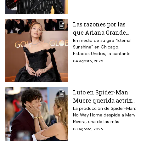
personajes que ha
interpretado.
Las razones por las
que Ariana Grande
hará una pausa en su
En medio de su gira “Eternal
Sunshine” en Chicago,
carrera
Estados Unidos, la cantante
informó a sus fanáticos que
04 agosto, 2026
“se alejará de la atención
pública”
Luto en Spider-Man:
Muere querida actriz
por derrame cerebral;
La producción de Spider-Man:
No Way Home despide a Mary
esto se sabe
Rivera, una de las más
queridas actrices que dieron
03 agosto, 2026
vida a un personaje