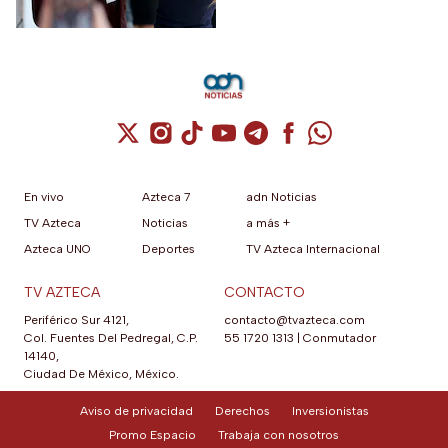
entrañable en la saga de Tom
Holland.
Cuenta de X / Twitter (se abre en una nuev
Cuenta de Instagram (se abre en una n
Cuenta de TikTok (se abre en una
Cuenta de YouTube (se abre 
Cuenta de Telegram (se a
Cuenta de Facebook 
Cuenta de Whats
En vivo
Azteca 7
adn Noticias
TV Azteca
Noticias
a más +
Azteca UNO
Deportes
TV Azteca Internacional
TV AZTECA
CONTACTO
Periférico Sur 4121,
contacto@tvazteca.com
Col. Fuentes Del Pedregal, C.P.
55 1720 1313
|
Conmutador
14140,
Ciudad De México, México.
Aviso de privacidad
Derechos
Inversionistas
Promo Espacio
Trabaja con nosotros