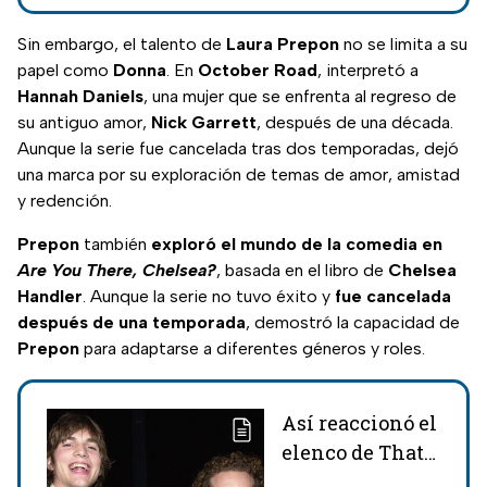
dos delitos graves;
te contamos de
Sin embargo, el talento de
Laura Prepon
no se limita a su
qué fue acusado.
papel como
Donna
. En
October
Road
, interpretó a
Hannah
Daniels
, una mujer que se enfrenta al regreso de
su antiguo amor,
Nick Garrett
, después de una década.
Aunque la serie fue cancelada tras dos temporadas, dejó
una marca por su exploración de temas de amor, amistad
y redención.
Prepon
también
exploró el mundo de la comedia en
Are You There, Chelsea?
, basada en el libro de
Chelsea
Handler
. Aunque la serie no tuvo éxito y
fue cancelada
después de una temporada
, demostró la capacidad de
Prepon
para adaptarse a diferentes géneros y roles.
Así reaccionó el
elenco de That
'70s show tras