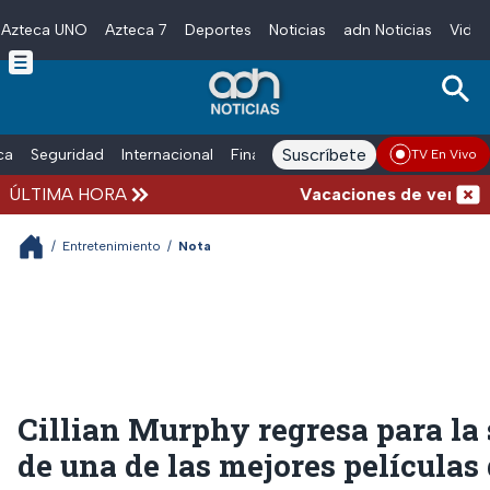
Azteca UNO
Azteca 7
Deportes
Noticias
adn Noticias
Video
Skip to main content
Suscríbete
ica
Seguridad
Internacional
Finanzas
adn Noticias Radio
Esp
TV En Vivo
ÚLTIMA HORA
Vacaciones de verano comp
/
Entretenimiento
/
Nota
Cillian Murphy regresa para la
de una de las mejores películas