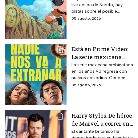
live action de Naruto, hay
el casting de la
pistas sobre el posible
película
enfoque de la historia y
05 agosto, 2026
quiénes serán los
protagonistas de la cinta.
Está en Prime Video:
La serie mexicana
noventera de la que
La serie mexicana ambientada
en los años 90 regresa con
todos están hablando
nuevos episodios. Conoce
y que se ve en un fin
cuándo se estrena, qué
05 agosto, 2026
de semana
pasará tras el impactante final
de la primera temporada y
quiénes vuelven al elenco.
Harry Styles: De héroe
de Marvel a correr en
Chapultepec; las
El cantante británico ha
demostrado que su talento va