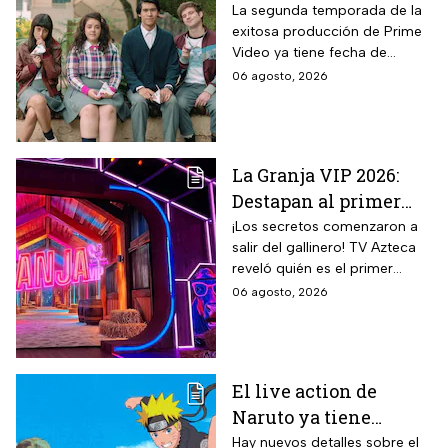
estreno de la
La segunda temporada de la
exitosa producción de Prime
Temporada 2 y reparto
Video ya tiene fecha de
completo
estreno. Conoce el horario en
06 agosto, 2026
México, el reparto completo y
la trama tras la muerte de
Memo.
La Granja VIP 2026:
Destapan al primer
participante del
¡Los secretos comenzaron a
salir del gallinero! TV Azteca
reality más viral de la
reveló quién es el primer
televisión mexicana
granjero confirmado para la
06 agosto, 2026
segunda temporada del
reality 24/7.
El live action de
Naruto ya tiene
director y así avanza
Hay nuevos detalles sobre el