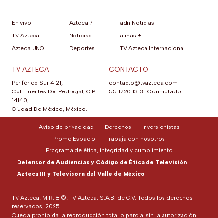
En vivo
Azteca 7
adn Noticias
TV Azteca
Noticias
a más +
Azteca UNO
Deportes
TV Azteca Internacional
TV AZTECA
CONTACTO
Periférico Sur 4121,
contacto@tvazteca.com
Col. Fuentes Del Pedregal, C.P.
55 1720 1313
|
Conmutador
14140,
Ciudad De México, México.
Aviso de privacidad
Derechos
Inversionistas
Promo Espacio
Trabaja con nosotros
Programa de ética, integridad y cumplimiento
Defensor de Audiencias y Código de Ética de Televisión
Azteca III y Televisora del Valle de México
TV Azteca, M.R. & ©, TV Azteca, S.A.B. de C.V. Todos los derechos
reservados, 2025.
Queda prohibida la reproducción total o parcial sin la autorización