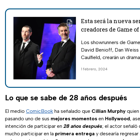
Esta será la nueva ser
creadores de Game o
Los showrunners de Game
David Benioff, Dan Weiss 
Caulfield, crearán un drama
estadounidense para Netfl
1 febrero, 2024
Lo que se sabe de 28 años después
El medio
ComicBook
ha señalado que
Cillian Murphy
quien 
pasando uno de sus
mejores momentos
en
Hollywood
, as
intención de participar en
28 años después
; el actor señaló
mucho participar en la
primera entrega
y desearía regresar 