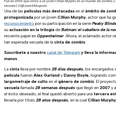
Fue en 2002 que vimos a un joven Cillian Murphy en un mundo de zombis y a
secuela
|
X/@Jose43Augusto
Una de las
películas más destacadas
en el
ámbito de zom
protagonizada
por un joven
Cillian Murphy
, actor que ha 
reconocimiento
por su participación en la serie
Peaky Blind
su
actuación en la trilogía
de
Batman: el caballero de la n
reciente papel en
Oppenheimer
. Ahora, el aclamado actor re
tan esperada secuela de la
cinta de zombis
.
Suscríbete a nuestro
canal de Telegram
y lleva la informa
manos
La
cinta
lleva por nombre
28 días después
, los encargados 
película
fueron
Alex Garland
y
Danny Boyle
, logrando con
largometraje de culto
en el
género de zombis
. El proyec
secuela
llamada
28 semanas después
que llegó en
2007
y 
el éxito deseado, el final quedó abierto para una
tercera en
llevaría por título
28 años después
, en la cual
Cillian Murph