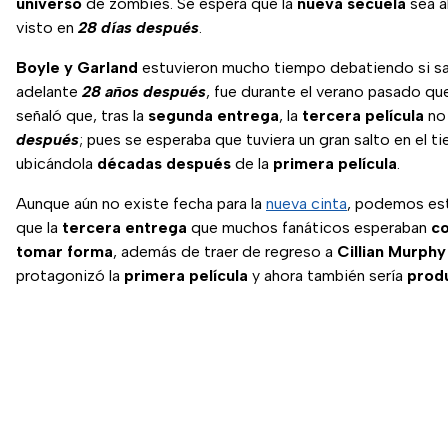
universo
de zombies. Se espera que la
nueva secuela
sea a
visto en
28 días después
.
Boyle y Garland
estuvieron mucho tiempo debatiendo si sa
adelante
28 años después
, fue durante el verano pasado q
señaló que, tras la
segunda entrega
, la
tercera película
no 
después
; pues se esperaba que tuviera un gran salto en el t
ubicándola
décadas después
de la
primera película
.
Aunque aún no existe fecha para la
nueva cinta
, podemos es
que la
tercera entrega
que muchos fanáticos esperaban
c
tomar forma
, además de traer de regreso a
Cillian Murph
protagonizó la
primera película
y ahora también sería
produ