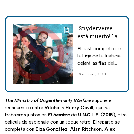
¡Snyderverse
está muerto! Las
declaraciones
El cast completo de
que sepultaron
la Liga de la Justicia
la saga de Zack
dejará las filas del
Snyder
nuevo universo de
10 octubre, 2023
DC, ahora bajo la
dirección de los
CEOs de DC
Studios, James
The Ministry of Ungentlemanly Warfare
supone el
Gunn y Peter Safran.
reencuentro entre
Ritchie
y
Henry
Cavill
, que ya
trabajaron juntos en
El hombre
de
U.N.C.L.E.
(
2015
), otra
película de espionaje con un toque retro. El reparto se
completa con
Eiza González, Alan Ritchson, Alex