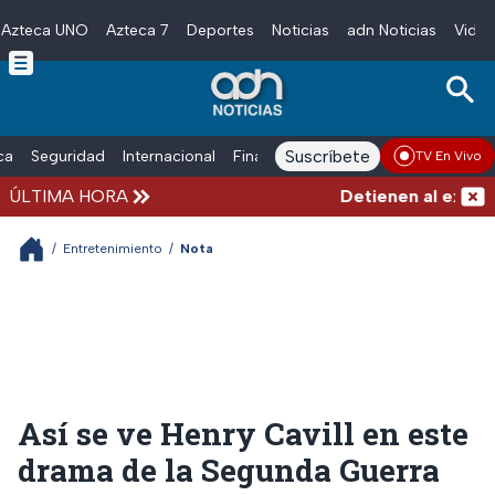
Azteca UNO
Azteca 7
Deportes
Noticias
adn Noticias
Video
Skip to main content
Suscríbete
ica
Seguridad
Internacional
Finanzas
adn Noticias Radio
Esp
TV En Vivo
ÚLTIMA HORA
Detienen al exgobern
/
Entretenimiento
/
Nota
Así se ve Henry Cavill en este
drama de la Segunda Guerra