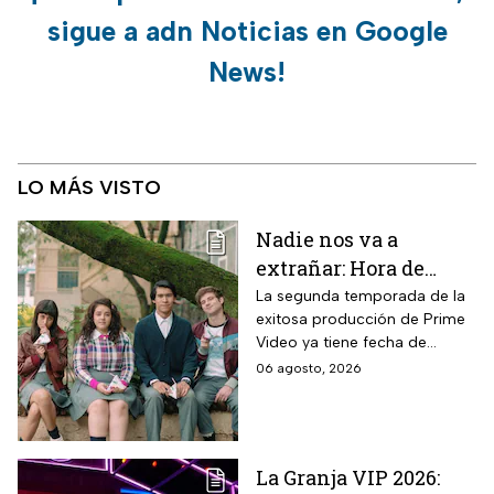
sigue a adn Noticias en Google
News!
LO MÁS VISTO
Nadie nos va a
extrañar: Hora de
estreno de la
La segunda temporada de la
exitosa producción de Prime
Temporada 2 y reparto
Video ya tiene fecha de
completo
estreno. Conoce el horario en
06 agosto, 2026
México, el reparto completo y
la trama tras la muerte de
Memo.
La Granja VIP 2026: