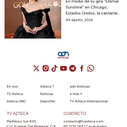
hará una pausa en su
En medio de su gira “Eternal
Sunshine” en Chicago,
carrera
Estados Unidos, la cantante
informó a sus fanáticos que
04 agosto, 2026
“se alejará de la atención
pública”
Cuenta de X / Twitter (se abre en una nuev
Cuenta de Instagram (se abre en una n
Cuenta de TikTok (se abre en una
Cuenta de YouTube (se abre 
Cuenta de Telegram (se a
Cuenta de Facebook 
Cuenta de Whats
En vivo
Azteca 7
adn Noticias
TV Azteca
Noticias
a más +
Azteca UNO
Deportes
TV Azteca Internacional
TV AZTECA
CONTACTO
Periférico Sur 4121,
contacto@tvazteca.com
Col. Fuentes Del Pedregal, C.P.
55 1720 1313
|
Conmutador