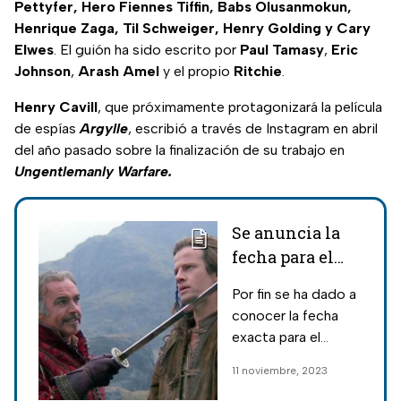
Pettyfer, Hero Fiennes Tiffin, Babs Olusanmokun,
Henrique Zaga, Til Schweiger, Henry Golding y Cary
Elwes
. El guión ha sido escrito por
Paul
Tamasy
,
Eric
Johnson
,
Arash
Amel
y el propio
Ritchie
.
Henry Cavill
, que próximamente protagonizará la película
de espías
Argylle
, escribió a través de Instagram en abril
del año pasado sobre la finalización de su trabajo en
Ungentlemanly Warfare.
Se anuncia la
fecha para el
remake de 'Los
Por fin se ha dado a
Inmortales'
conocer la fecha
protagonizada
exacta para el
por Henry
estreno del remake
11 noviembre, 2023
Cavill
de 'Los Inmortales'