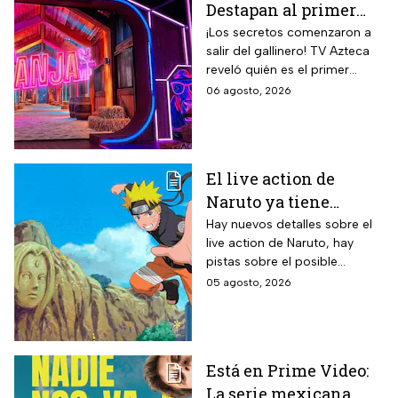
Destapan al primer
participante del
¡Los secretos comenzaron a
salir del gallinero! TV Azteca
reality más viral de la
reveló quién es el primer
televisión mexicana
granjero confirmado para la
06 agosto, 2026
segunda temporada del
reality 24/7.
El live action de
Naruto ya tiene
director y así avanza
Hay nuevos detalles sobre el
live action de Naruto, hay
el casting de la
pistas sobre el posible
película
enfoque de la historia y
05 agosto, 2026
quiénes serán los
protagonistas de la cinta.
Está en Prime Video:
La serie mexicana