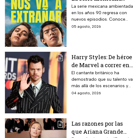
noventera de la que
La serie mexicana ambientada
en los años 90 regresa con
todos están hablando
nuevos episodios. Conoce
y que se ve en un fin
cuándo se estrena, qué
05 agosto, 2026
de semana
pasará tras el impactante final
de la primera temporada y
quiénes vuelven al elenco.
Harry Styles: De héroe
de Marvel a correr en
Chapultepec; las
El cantante británico ha
demostrado que su talento va
apariciones del
más allá de los escenarios y
cantante en el cine
ha llegado a la pantalla
04 agosto, 2026
grande. conoce los
personajes que ha
interpretado.
Las razones por las
que Ariana Grande