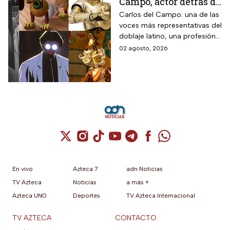
Campo, actor detrás de
la voz detrás de
Carlos del Campo: una de las
voces más representativas del
Slinky y C-3P0 en
doblaje latino, una profesión
México
en la que Mexico es referente
02 agosto, 2026
internacional.
Cuenta de X / Twitter (se abre en una nuev
Cuenta de Instagram (se abre en una n
Cuenta de TikTok (se abre en una
Cuenta de YouTube (se abre 
Cuenta de Telegram (se a
Cuenta de Facebook 
Cuenta de Whats
En vivo
Azteca 7
adn Noticias
TV Azteca
Noticias
a más +
Azteca UNO
Deportes
TV Azteca Internacional
TV AZTECA
CONTACTO