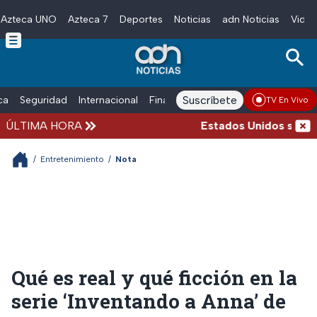
Azteca UNO
Azteca 7
Deportes
Noticias
adn Noticias
Video
Skip to main content
Suscríbete
ica
Seguridad
Internacional
Finanzas
adn Noticias Radio
Esp
TV En Vivo
ÚLTIMA HORA
Estados Unidos suspende 
/
Entretenimiento
/
Nota
Qué es real y qué ficción en la
serie ‘Inventando a Anna’ de