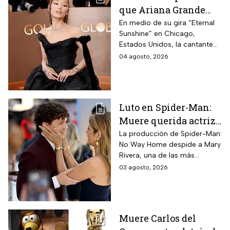
que Ariana Grande
hará una pausa en su
En medio de su gira “Eternal
Sunshine” en Chicago,
carrera
Estados Unidos, la cantante
informó a sus fanáticos que
04 agosto, 2026
“se alejará de la atención
pública”
Luto en Spider-Man:
Muere querida actriz
por derrame cerebral;
La producción de Spider-Man:
No Way Home despide a Mary
esto se sabe
Rivera, una de las más
queridas actrices que dieron
03 agosto, 2026
vida a un personaje
entrañable en la saga de Tom
Holland.
Muere Carlos del