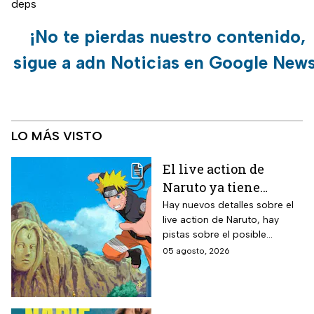
deps
¡No te pierdas nuestro contenido,
sigue a adn Noticias en Google News
LO MÁS VISTO
El live action de
Naruto ya tiene
director y así avanza
Hay nuevos detalles sobre el
live action de Naruto, hay
el casting de la
pistas sobre el posible
película
enfoque de la historia y
05 agosto, 2026
quiénes serán los
protagonistas de la cinta.