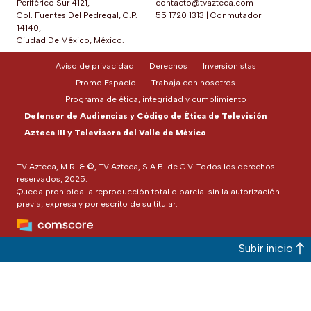
Periférico Sur 4121,
contacto@tvazteca.com
Col. Fuentes Del Pedregal, C.P.
55 1720 1313
|
Conmutador
14140,
Ciudad De México, México.
Aviso de privacidad
Derechos
Inversionistas
Promo Espacio
Trabaja con nosotros
Programa de ética, integridad y cumplimiento
Defensor de Audiencias y Código de Ética de Televisión
Azteca III y Televisora del Valle de México
TV Azteca, M.R. & ©, TV Azteca, S.A.B. de C.V. Todos los derechos
reservados, 2025.
Queda prohibida la reproducción total o parcial sin la autorización
previa, expresa y por escrito de su titular.
Subir inicio