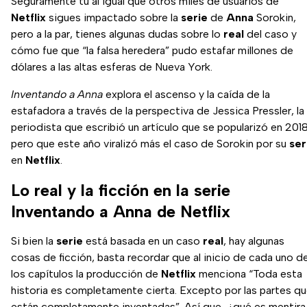
Seguramente tú al igual que otros miles de usuarios de
Netflix
sigues impactado sobre la
serie
de
Anna
Sorokin,
pero a la par, tienes algunas dudas sobre lo
real
del caso y
cómo fue que “la falsa heredera” pudo estafar millones de
dólares a las altas esferas de Nueva York.
Inventando a Anna
explora el ascenso y la caída de la
estafadora a través de la perspectiva de Jessica Pressler, la
periodista que escribió un artículo que se popularizó en 2018
pero que este año viralizó más el caso de Sorokin por su
ser
en
Netflix
.
Lo real y la ficción en la serie
Inventando a Anna de Netflix
Si bien la
serie
está basada en un caso
real
, hay algunas
cosas de ficción, basta recordar que al inicio de cada uno d
los capítulos la producción de
Netflix
menciona “Toda esta
historia es completamente cierta. Excepto por las partes q
están completamente inventadas”. Así que, ¿qué es mentira