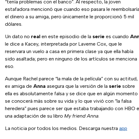
“tenía problemas con el banco”. Al respecto, la joven
estafadora mencionó que cuando eso pasara le reembolsarí
el dinero a su amiga, pero únicamente le proporcionó 5 mil
dólares.
Un dato no
real
en este episodio de la
serie
es cuando
An
le dice a Kacey, interpretada por Laverne Cox, que le
reservara un vuelo a casa en primera clase ya que ella había
sido asaltada; pero en ninguno de los artículos se menciona
eso.
Aunque Rachel parece “la mala de la película” con su actitud, 
ex amiga de
Anna
asegura que la versión de la
serie
sobre
ella es absolutamente falsa y se dice que en algún momento
se conocerá más sobre su vida y lo que vivió con “la falsa
heredera” pues parece ser que estaba trabajando con HBO 
una adaptación de su libro
My friend Anna
.
La noticia por todos los medios. Descarga nuestra
app