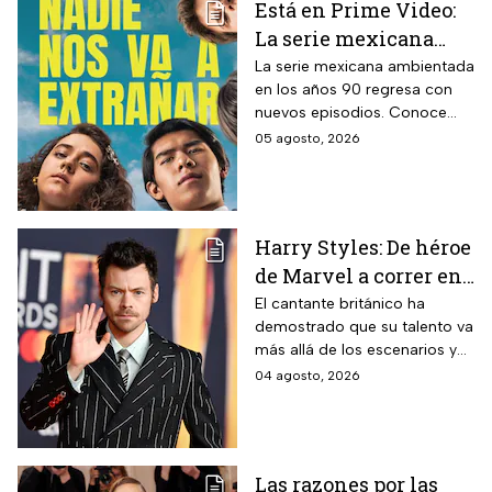
Está en Prime Video:
La serie mexicana
noventera de la que
La serie mexicana ambientada
en los años 90 regresa con
todos están hablando
nuevos episodios. Conoce
y que se ve en un fin
cuándo se estrena, qué
05 agosto, 2026
de semana
pasará tras el impactante final
de la primera temporada y
quiénes vuelven al elenco.
Harry Styles: De héroe
de Marvel a correr en
Chapultepec; las
El cantante británico ha
demostrado que su talento va
apariciones del
más allá de los escenarios y
cantante en el cine
ha llegado a la pantalla
04 agosto, 2026
grande. conoce los
personajes que ha
interpretado.
Las razones por las