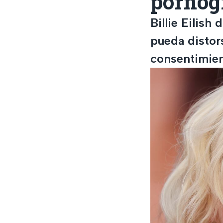
pornogr
Billie Eilish
pueda distors
consentimien