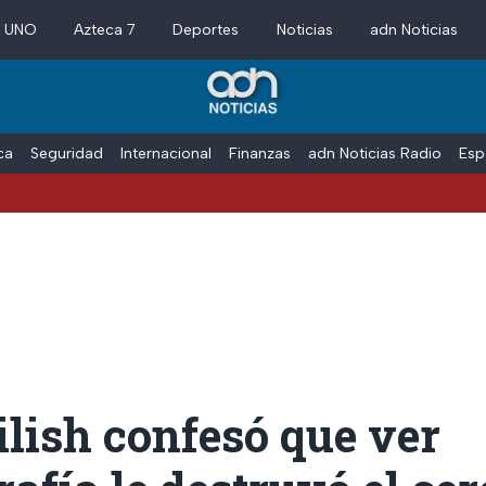
a UNO
Azteca 7
Deportes
Noticias
adn Noticias
ica
Seguridad
Internacional
Finanzas
adn Noticias Radio
Esp
Eilish confesó que ver