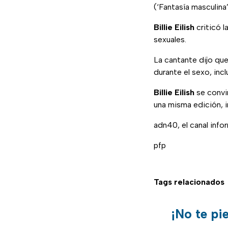
(‘Fantasía masculina
Billie Eilish
criticó l
sexuales.
La cantante dijo qu
durante el sexo, inc
Billie Eilish
se convir
una misma edición, i
adn40, el canal inf
pfp
Tags relacionados
¡No te pi