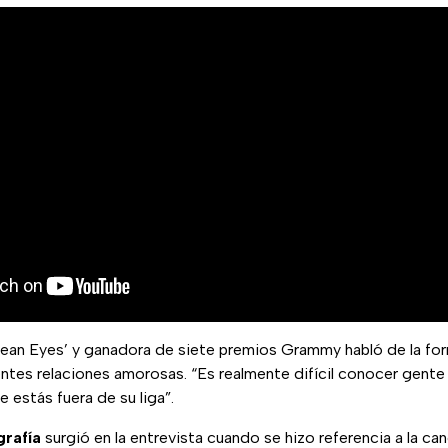
cean Eyes’ y ganadora de siete premios Grammy habló de la for
entes relaciones amorosas. “Es realmente difícil conocer gent
 estás fuera de su liga”.
grafía
surgió en la entrevista cuando se hizo referencia a la ca