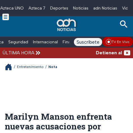
Azteca UNO
Azteca 7
Deportes
Noticias
adn Noticias
Video
Skip to main content
Suscríbete
ica
Seguridad
Internacional
Finanzas
adn Noticias Radio
Esp
TV En Vivo
ÚLTIMA HORA
Detienen al exgob
/
Entretenimiento
/
Nota
Marilyn Manson enfrenta
nuevas acusaciones por