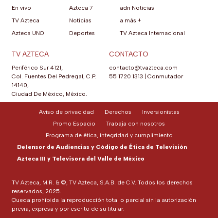
En vivo
Azteca 7
adn Noticias
TV Azteca
Noticias
a más +
Azteca UNO
Deportes
TV Azteca Internacional
TV AZTECA
CONTACTO
Periférico Sur 4121,
contacto@tvazteca.com
Col. Fuentes Del Pedregal, C.P.
55 1720 1313
|
Conmutador
14140,
Ciudad De México, México.
Aviso de privacidad
Derechos
Inversionistas
Promo Espacio
Trabaja con nosotros
Programa de ética, integridad y cumplimiento
Defensor de Audiencias y Código de Ética de Televisión
Azteca III y Televisora del Valle de México
TV Azteca, M.R. & ©, TV Azteca, S.A.B. de C.V. Todos los derechos
reservados, 2025.
Queda prohibida la reproducción total o parcial sin la autorización
previa, expresa y por escrito de su titular.