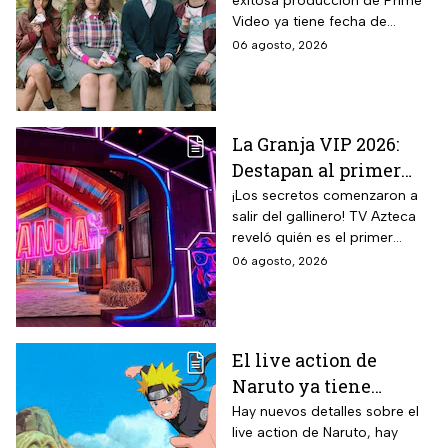
exitosa producción de Prime
Temporada 2 y reparto
Video ya tiene fecha de
completo
estreno. Conoce el horario en
06 agosto, 2026
México, el reparto completo y
la trama tras la muerte de
Memo.
La Granja VIP 2026:
Destapan al primer
participante del
¡Los secretos comenzaron a
salir del gallinero! TV Azteca
reality más viral de la
reveló quién es el primer
televisión mexicana
granjero confirmado para la
06 agosto, 2026
segunda temporada del
reality 24/7.
El live action de
Naruto ya tiene
director y así avanza
Hay nuevos detalles sobre el
live action de Naruto, hay
el casting de la