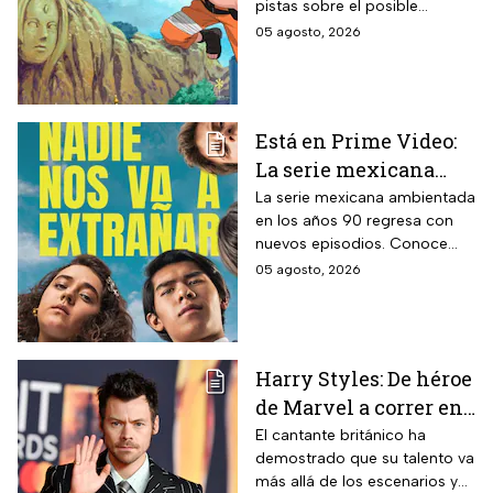
pistas sobre el posible
película
enfoque de la historia y
05 agosto, 2026
quiénes serán los
protagonistas de la cinta.
Está en Prime Video:
La serie mexicana
noventera de la que
La serie mexicana ambientada
en los años 90 regresa con
todos están hablando
nuevos episodios. Conoce
y que se ve en un fin
cuándo se estrena, qué
05 agosto, 2026
de semana
pasará tras el impactante final
de la primera temporada y
quiénes vuelven al elenco.
Harry Styles: De héroe
de Marvel a correr en
Chapultepec; las
El cantante británico ha
demostrado que su talento va
apariciones del
más allá de los escenarios y